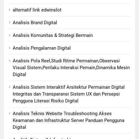
alternatif link edwinslot
Analisis Brand Digital
Analisis Komunitas & Strategi Bermain
Analisis Pengalaman Digital
Analisis Pola Reel,Studi Ritme Permainan,Observasi
Visual Sistem,Perilaku Interaksi Pemain,Dinamika Mesin
Digital
Analisis Sistem Interaktif Arsitektur Permainan Digital
Integritas dan Transparansi Sistem UX dan Persepsi
Pengguna Literasi Risiko Digital
Analisis Teknis Website Troubleshooting Akses
Keamanan dan Infrastruktur Server Panduan Pengguna
Digital