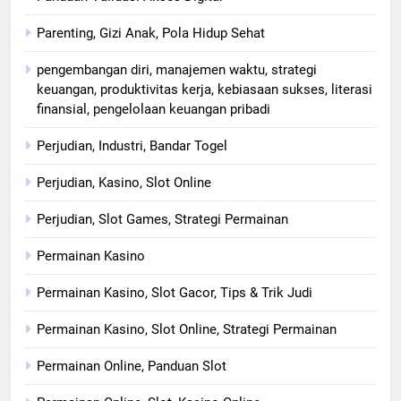
Parenting, Gizi Anak, Pola Hidup Sehat
pengembangan diri, manajemen waktu, strategi
keuangan, produktivitas kerja, kebiasaan sukses, literasi
finansial, pengelolaan keuangan pribadi
Perjudian, Industri, Bandar Togel
Perjudian, Kasino, Slot Online
Perjudian, Slot Games, Strategi Permainan
Permainan Kasino
Permainan Kasino, Slot Gacor, Tips & Trik Judi
Permainan Kasino, Slot Online, Strategi Permainan
Permainan Online, Panduan Slot