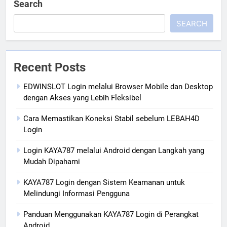
Search
SEARCH
Recent Posts
EDWINSLOT Login melalui Browser Mobile dan Desktop
dengan Akses yang Lebih Fleksibel
Cara Memastikan Koneksi Stabil sebelum LEBAH4D
Login
Login KAYA787 melalui Android dengan Langkah yang
Mudah Dipahami
KAYA787 Login dengan Sistem Keamanan untuk
Melindungi Informasi Pengguna
Panduan Menggunakan KAYA787 Login di Perangkat
Android