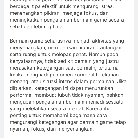
berbagai tips efektif untuk mengurangi stres,
menenangkan pikiran, menjaga fokus, dan
meningkatkan pengalaman bermain game secara
sehat dan lebih optimal.
Bermain game seharusnya menjadi aktivitas yang
menyenangkan, memberikan hiburan, tantangan,
serta ruang untuk melepas penat. Namun pada
kenyataannya, tidak sedikit pemain yang justru
merasakan ketegangan saat bermain, terutama
ketika menghadapi momen kompetitif, tekanan
menang, atau situasi intens dalam permainan. Jika
dibiarkan, ketegangan ini dapat menurunkan
performa, membuat tubuh tidak nyaman, bahkan
mengubah pengalaman bermain menjadi sesuatu
yang melelahkan secara mental. Karena itu,
penting untuk memahami bagaimana cara
mengurangi ketegangan agar bermain game tetap
nyaman, fokus, dan menyenangkan.