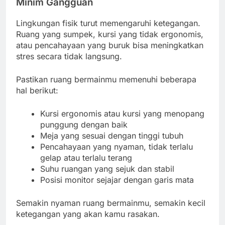
Minim Gangguan
Lingkungan fisik turut memengaruhi ketegangan.
Ruang yang sumpek, kursi yang tidak ergonomis,
atau pencahayaan yang buruk bisa meningkatkan
stres secara tidak langsung.
Pastikan ruang bermainmu memenuhi beberapa
hal berikut:
Kursi ergonomis atau kursi yang menopang
punggung dengan baik
Meja yang sesuai dengan tinggi tubuh
Pencahayaan yang nyaman, tidak terlalu
gelap atau terlalu terang
Suhu ruangan yang sejuk dan stabil
Posisi monitor sejajar dengan garis mata
Semakin nyaman ruang bermainmu, semakin kecil
ketegangan yang akan kamu rasakan.