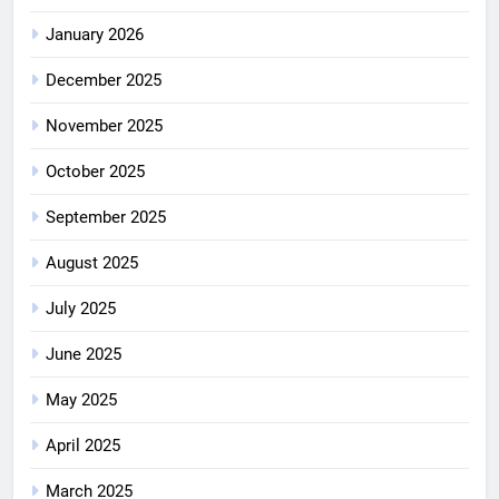
January 2026
December 2025
November 2025
October 2025
September 2025
August 2025
July 2025
June 2025
May 2025
April 2025
March 2025