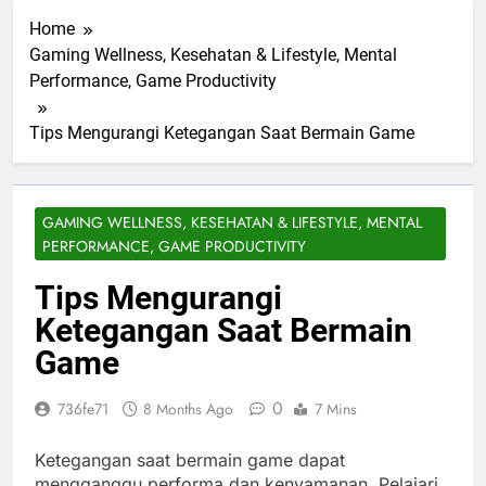
Home
Gaming Wellness, Kesehatan & Lifestyle, Mental
Performance, Game Productivity
Tips Mengurangi Ketegangan Saat Bermain Game
GAMING WELLNESS, KESEHATAN & LIFESTYLE, MENTAL
PERFORMANCE, GAME PRODUCTIVITY
Tips Mengurangi
Ketegangan Saat Bermain
Game
0
736fe71
8 Months Ago
7 Mins
Ketegangan saat bermain game dapat
mengganggu performa dan kenyamanan. Pelajari