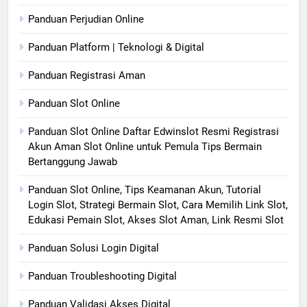
Panduan Perjudian Online
Panduan Platform | Teknologi & Digital
Panduan Registrasi Aman
Panduan Slot Online
Panduan Slot Online Daftar Edwinslot Resmi Registrasi
Akun Aman Slot Online untuk Pemula Tips Bermain
Bertanggung Jawab
Panduan Slot Online, Tips Keamanan Akun, Tutorial
Login Slot, Strategi Bermain Slot, Cara Memilih Link Slot,
Edukasi Pemain Slot, Akses Slot Aman, Link Resmi Slot
Panduan Solusi Login Digital
Panduan Troubleshooting Digital
Panduan Validasi Akses Digital