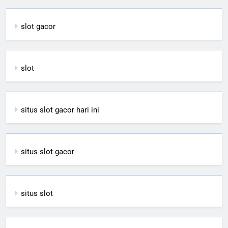
slot gacor
slot
situs slot gacor hari ini
situs slot gacor
situs slot