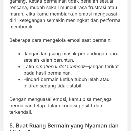
gaming. Ketika permainan tidak berjalan sesuai
rencana, mudah sekali muncul rasa frustrasi atau
marah. Jika kamu membiarkan emosi menguasai
diri, ketegangan semakin meningkat dan performa
memburuk.
Beberapa cara mengelola emosi saat bermain:
Jangan langsung masuk pertandingan baru
setelah kalah beruntun.
Latih
emotional detachment
—jangan terikat
pada hasil permainan.
Hindari bermain ketika tubuh lelah atau
pikiran sedang tidak stabil.
Dengan menguasai emosi, kamu bisa menjaga
permainan tetap dalam kondisi positif dan
terkendali.
5. Buat Ruang Bermain yang Nyaman dan