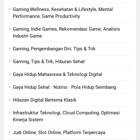
Gaming Wellness, Kesehatan & Lifestyle, Mental
Performance, Game Productivity
Gaming, Indie Games, Rekomendasi Game, Analisis
Industri Game
Gaming, Pengembangan Diri, Tips & Trik
Gaming, Tips & Trik, Hiburan Sehat
Gaya Hidup Mahasiswa & Teknologi Digital
Gaya Hidup Sehat · Nutrisi · Pola Hidup Seimbang
Hiburan Digital Bertema Klasik
Infrastruktur Teknologi, Cloud Computing, Optimasi
Kinerja Sistem
Judi Online, Slot Online, Platform Terpercaya