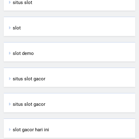
situs slot
slot
slot demo
situs slot gacor
situs slot gacor
slot gacor hari ini