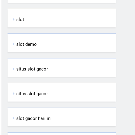
slot
slot demo
situs slot gacor
situs slot gacor
slot gacor hari ini