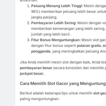
antara lain:
Peluang Menang Lebih Tinggi
: Mesin deng
96%) memberikan peluang lebih besar untu
jangka panjang.
Pembayaran Lebih Sering
: Mesin dengan vol
memberikan kemenangan yang lebih sering,
jumlah yang lebih kecil.
Fitur Bonus Menguntungkan
: Mesin slot gac
dengan fitur bonus seperti
putaran gratis
,
s
pengganda
, yang meningkatkan peluang An
Jika Anda memilih mesin slot dengan baik, Anda bi
pembayaran besar
secara konsisten dan memiliki 
jackpot besar
.
Cara Memilih Slot Gacor yang Menguntun
Berikut adalah beberapa tips untuk memilih
slot gac
paling menguntungkan: