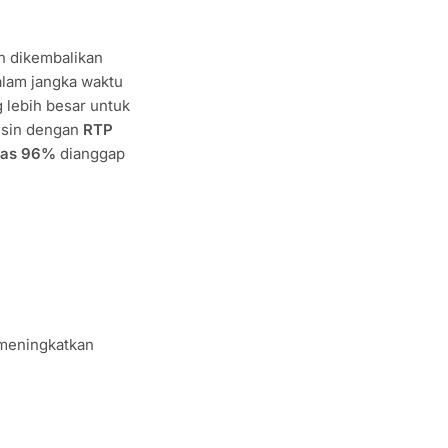
n dikembalikan
alam jangka waktu
 lebih besar untuk
esin dengan
RTP
tas 96%
dianggap
 meningkatkan