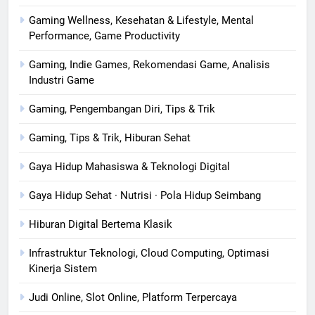
Gaming Wellness, Kesehatan & Lifestyle, Mental
Performance, Game Productivity
Gaming, Indie Games, Rekomendasi Game, Analisis
Industri Game
Gaming, Pengembangan Diri, Tips & Trik
Gaming, Tips & Trik, Hiburan Sehat
Gaya Hidup Mahasiswa & Teknologi Digital
Gaya Hidup Sehat · Nutrisi · Pola Hidup Seimbang
Hiburan Digital Bertema Klasik
Infrastruktur Teknologi, Cloud Computing, Optimasi
Kinerja Sistem
Judi Online, Slot Online, Platform Terpercaya