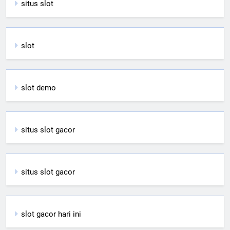
situs slot
slot
slot demo
situs slot gacor
situs slot gacor
slot gacor hari ini