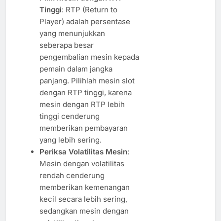
Tinggi
: RTP (Return to
Player) adalah persentase
yang menunjukkan
seberapa besar
pengembalian mesin kepada
pemain dalam jangka
panjang. Pilihlah mesin slot
dengan RTP tinggi, karena
mesin dengan RTP lebih
tinggi cenderung
memberikan pembayaran
yang lebih sering.
Periksa Volatilitas Mesin
:
Mesin dengan volatilitas
rendah cenderung
memberikan kemenangan
kecil secara lebih sering,
sedangkan mesin dengan