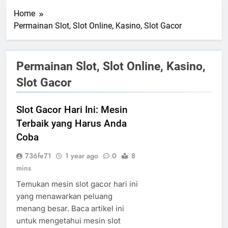
Home
Permainan Slot, Slot Online, Kasino, Slot Gacor
Permainan Slot, Slot Online, Kasino,
Slot Gacor
Slot Gacor Hari Ini: Mesin
Terbaik yang Harus Anda
Coba
736fe71
1 year ago
0
8
mins
Temukan mesin slot gacor hari ini
yang menawarkan peluang
menang besar. Baca artikel ini
untuk mengetahui mesin slot