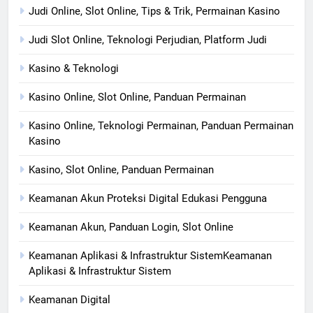
Judi Online, Slot Online, Tips & Trik, Permainan Kasino
Judi Slot Online, Teknologi Perjudian, Platform Judi
Kasino & Teknologi
Kasino Online, Slot Online, Panduan Permainan
Kasino Online, Teknologi Permainan, Panduan Permainan
Kasino
Kasino, Slot Online, Panduan Permainan
Keamanan Akun Proteksi Digital Edukasi Pengguna
Keamanan Akun, Panduan Login, Slot Online
Keamanan Aplikasi & Infrastruktur SistemKeamanan
Aplikasi & Infrastruktur Sistem
Keamanan Digital