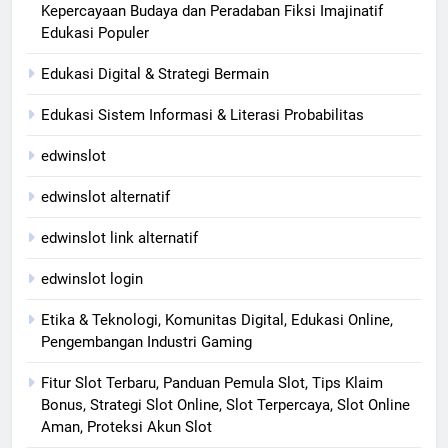
Kepercayaan Budaya dan Peradaban Fiksi Imajinatif
Edukasi Populer
Edukasi Digital & Strategi Bermain
Edukasi Sistem Informasi & Literasi Probabilitas
edwinslot
edwinslot alternatif
edwinslot link alternatif
edwinslot login
Etika & Teknologi, Komunitas Digital, Edukasi Online,
Pengembangan Industri Gaming
Fitur Slot Terbaru, Panduan Pemula Slot, Tips Klaim
Bonus, Strategi Slot Online, Slot Terpercaya, Slot Online
Aman, Proteksi Akun Slot