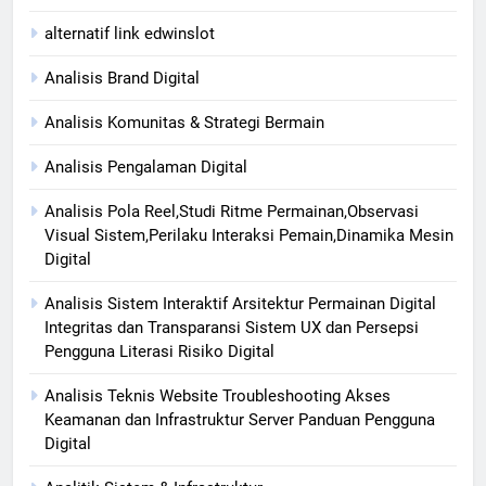
alternatif link edwinslot
Analisis Brand Digital
Analisis Komunitas & Strategi Bermain
Analisis Pengalaman Digital
Analisis Pola Reel,Studi Ritme Permainan,Observasi
Visual Sistem,Perilaku Interaksi Pemain,Dinamika Mesin
Digital
Analisis Sistem Interaktif Arsitektur Permainan Digital
Integritas dan Transparansi Sistem UX dan Persepsi
Pengguna Literasi Risiko Digital
Analisis Teknis Website Troubleshooting Akses
Keamanan dan Infrastruktur Server Panduan Pengguna
Digital