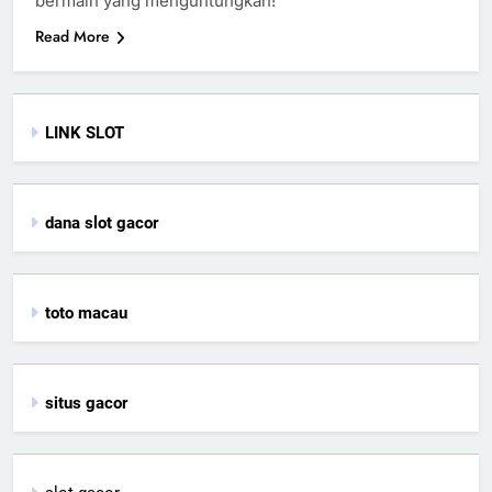
bermain yang menguntungkan!
Read More
LINK SLOT
dana slot gacor
toto macau
situs gacor