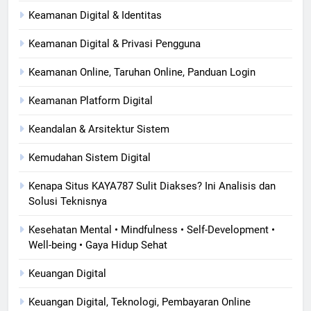
Keamanan Digital & Identitas
Keamanan Digital & Privasi Pengguna
Keamanan Online, Taruhan Online, Panduan Login
Keamanan Platform Digital
Keandalan & Arsitektur Sistem
Kemudahan Sistem Digital
Kenapa Situs KAYA787 Sulit Diakses? Ini Analisis dan
Solusi Teknisnya
Kesehatan Mental • Mindfulness • Self-Development •
Well-being • Gaya Hidup Sehat
Keuangan Digital
Keuangan Digital, Teknologi, Pembayaran Online