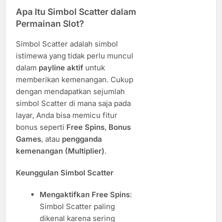
Apa Itu Simbol Scatter dalam
Permainan Slot?
Simbol Scatter adalah simbol
istimewa yang tidak perlu muncul
dalam
payline aktif
untuk
memberikan kemenangan. Cukup
dengan mendapatkan sejumlah
simbol Scatter di mana saja pada
layar, Anda bisa memicu fitur
bonus seperti
Free Spins
,
Bonus
Games
, atau
pengganda
kemenangan (Multiplier)
.
Keunggulan Simbol Scatter
Mengaktifkan Free Spins
:
Simbol Scatter paling
dikenal karena sering