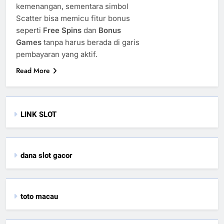
kemenangan, sementara simbol
Scatter bisa memicu fitur bonus
seperti
Free Spins
dan
Bonus
Games
tanpa harus berada di garis
pembayaran yang aktif.
Read More
LINK SLOT
dana slot gacor
toto macau