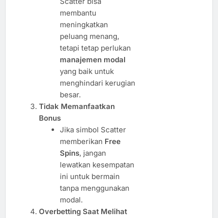
Scatter bisa
membantu
meningkatkan
peluang menang,
tetapi tetap perlukan
manajemen modal
yang baik untuk
menghindari kerugian
besar.
Tidak Memanfaatkan
Bonus
Jika simbol Scatter
memberikan
Free
Spins
, jangan
lewatkan kesempatan
ini untuk bermain
tanpa menggunakan
modal.
Overbetting Saat Melihat