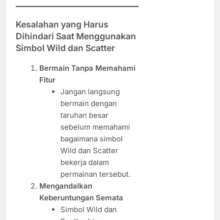
Kesalahan yang Harus
Dihindari Saat Menggunakan
Simbol Wild dan Scatter
Bermain Tanpa Memahami
Fitur
Jangan langsung
bermain dengan
taruhan besar
sebelum memahami
bagaimana simbol
Wild dan Scatter
bekerja dalam
permainan tersebut.
Mengandalkan
Keberuntungan Semata
Simbol Wild dan