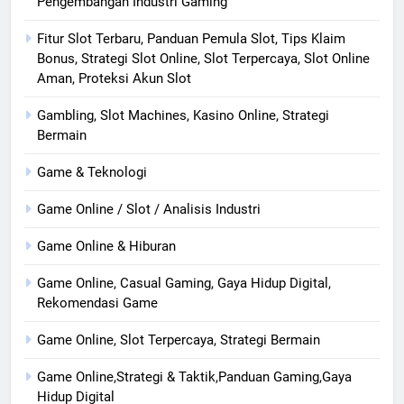
Pengembangan Industri Gaming
Fitur Slot Terbaru, Panduan Pemula Slot, Tips Klaim
Bonus, Strategi Slot Online, Slot Terpercaya, Slot Online
Aman, Proteksi Akun Slot
Gambling, Slot Machines, Kasino Online, Strategi
Bermain
Game & Teknologi
Game Online / Slot / Analisis Industri
Game Online & Hiburan
Game Online, Casual Gaming, Gaya Hidup Digital,
Rekomendasi Game
Game Online, Slot Terpercaya, Strategi Bermain
Game Online,Strategi & Taktik,Panduan Gaming,Gaya
Hidup Digital