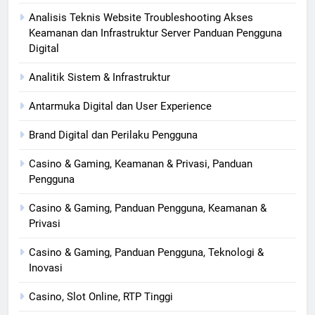
Analisis Teknis Website Troubleshooting Akses
Keamanan dan Infrastruktur Server Panduan Pengguna
Digital
Analitik Sistem & Infrastruktur
Antarmuka Digital dan User Experience
Brand Digital dan Perilaku Pengguna
Casino & Gaming, Keamanan & Privasi, Panduan
Pengguna
Casino & Gaming, Panduan Pengguna, Keamanan &
Privasi
Casino & Gaming, Panduan Pengguna, Teknologi &
Inovasi
Casino, Slot Online, RTP Tinggi