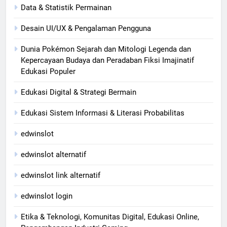
Data & Statistik Permainan
Desain UI/UX & Pengalaman Pengguna
Dunia Pokémon Sejarah dan Mitologi Legenda dan
Kepercayaan Budaya dan Peradaban Fiksi Imajinatif
Edukasi Populer
Edukasi Digital & Strategi Bermain
Edukasi Sistem Informasi & Literasi Probabilitas
edwinslot
edwinslot alternatif
edwinslot link alternatif
edwinslot login
Etika & Teknologi, Komunitas Digital, Edukasi Online,