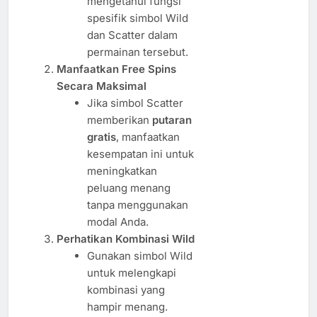
mengetahui fungsi
spesifik simbol Wild
dan Scatter dalam
permainan tersebut.
Manfaatkan Free Spins
Secara Maksimal
Jika simbol Scatter
memberikan
putaran
gratis
, manfaatkan
kesempatan ini untuk
meningkatkan
peluang menang
tanpa menggunakan
modal Anda.
Perhatikan Kombinasi Wild
Gunakan simbol Wild
untuk melengkapi
kombinasi yang
hampir menang.