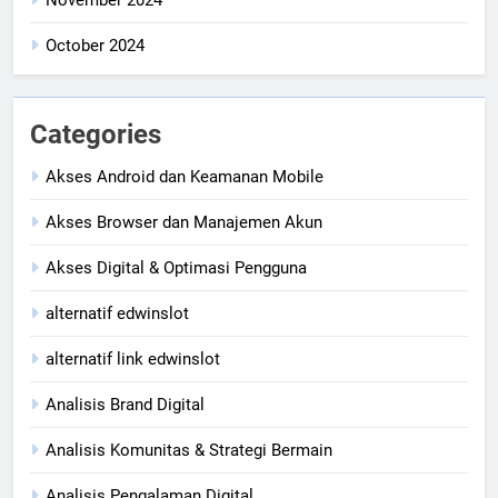
November 2024
October 2024
Categories
Akses Android dan Keamanan Mobile
Akses Browser dan Manajemen Akun
Akses Digital & Optimasi Pengguna
alternatif edwinslot
alternatif link edwinslot
Analisis Brand Digital
Analisis Komunitas & Strategi Bermain
Analisis Pengalaman Digital