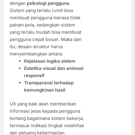
dengan
psikologi pengguna
.
Sistem yang terlalu rumit bisa
membuat pengguna merasa tidak
paham pola, sedangkan sistem
yang terlalu mudah bisa membuat
pengguna cepat bosan. Maka dari
itu, desain struktur harus
menyeimbangkan antara:
Kejelasan logika sistem
Estetika visual dan animasi
responsif
Transparansi terhadap
kemungkinan hasil
UX yang baik akan memberikan
informasi jelas kepada pengguna
tentang bagaimana sistem bekerja,
termasuk indikasi tingkat volatilitas
dan peluang keberhasilan.