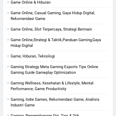
Game Online & Hiburan
Game Online, Casual Gaming, Gaya Hidup Digital,
Rekomendasi Game
Game Online, Slot Terpercaya, Strategi Bermain
Game Online,Strategi & Taktik,Panduan Gaming,Gaya
Hidup Digital
Game, Hiburan, Teknologi
Gaming Strategy Meta Gaming Esports Tips Online
Gaming Guide Gameplay Optimization
Gaming Wellness, Kesehatan & Lifestyle, Mental
Performance, Game Productivity
Gaming, Indie Games, Rekomendasi Game, Analisis
Industri Game
Gaming, Pengembangan Diri, Tips & Trik