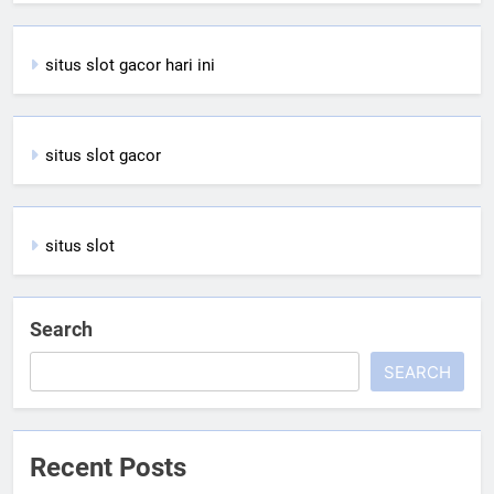
situs slot gacor hari ini
situs slot gacor
situs slot
Search
SEARCH
Recent Posts