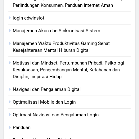
Perlindungan Konsumen, Panduan Internet Aman
login edwinslot
Manajemen Akun dan Sinkronisasi Sistem
Manajemen Waktu Produktivitas Gaming Sehat
Kesejahteraan Mental Hiburan Digital
Motivasi dan Mindset, Pertumbuhan Pribadi, Psikologi
Kesuksesan, Pengembangan Mental, Ketahanan dan
Disiplin, Inspirasi Hidup
Navigasi dan Pengalaman Digital
Optimalisasi Mobile dan Login
Optimasi Navigasi dan Pengalaman Login
Panduan