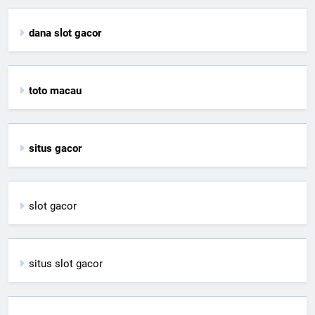
dana slot gacor
toto macau
situs gacor
slot gacor
situs slot gacor