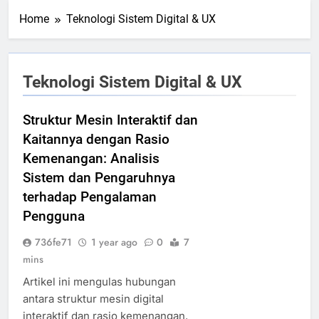
Home
Teknologi Sistem Digital & UX
Teknologi Sistem Digital & UX
Struktur Mesin Interaktif dan
Kaitannya dengan Rasio
Kemenangan: Analisis
Sistem dan Pengaruhnya
terhadap Pengalaman
Pengguna
736fe71
1 year ago
0
7
mins
Artikel ini mengulas hubungan
antara struktur mesin digital
interaktif dan rasio kemenangan.