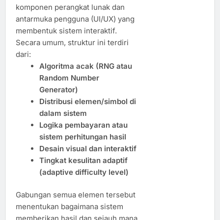
komponen perangkat lunak dan
antarmuka pengguna (UI/UX) yang
membentuk sistem interaktif.
Secara umum, struktur ini terdiri
dari:
Algoritma acak (RNG atau
Random Number
Generator)
Distribusi elemen/simbol di
dalam sistem
Logika pembayaran atau
sistem perhitungan hasil
Desain visual dan interaktif
Tingkat kesulitan adaptif
(adaptive difficulty level)
Gabungan semua elemen tersebut
menentukan bagaimana sistem
memberikan hasil dan sejauh mana