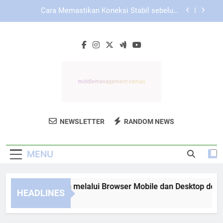
Skip
Login KAYA787 melalui Android dengan Langkah
to
yang Mudah Dipahami
content
KAYA787 Login dengan Sistem Keamanan untuk
Melindungi Informasi Pengguna
EDWINSLOT Login melalui Browser Mobile dan
Desktop dengan Akses yang Lebih Fleksibel
Cara Memastikan Koneksi Stabil sebelum
LEBAH4D Login
Login KAYA787 melalui Android dengan Langkah
yang Mudah Dipahami
Middle
Dapatkan Tips Dan Strategi Manajemen
KAYA787 Login dengan Sistem Keamanan untuk
NEWSLETTER
RANDOM NEWS
Management
Melindungi Informasi Pengguna
Dari Middle Management Tamao Untuk
Kemajuan Bisnis Anda.
Tamao
MENU
WINSLOT Login melalui Browser Mobile dan Desktop dengan A
HEADLINES
Weeks Ago