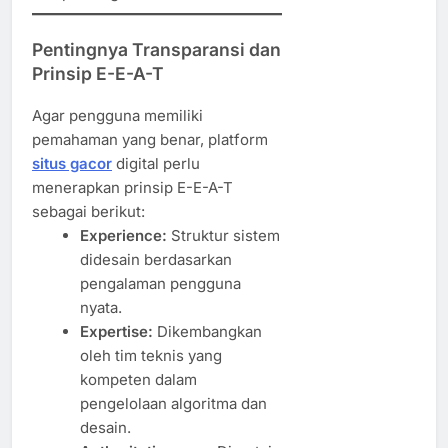
Pentingnya Transparansi dan
Prinsip E-E-A-T
Agar pengguna memiliki
pemahaman yang benar, platform
situs gacor
digital perlu
menerapkan prinsip E-E-A-T
sebagai berikut:
Experience:
Struktur sistem
didesain berdasarkan
pengalaman pengguna
nyata.
Expertise:
Dikembangkan
oleh tim teknis yang
kompeten dalam
pengelolaan algoritma dan
desain.