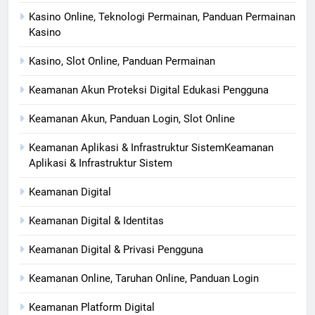
Kasino Online, Teknologi Permainan, Panduan Permainan
Kasino
Kasino, Slot Online, Panduan Permainan
Keamanan Akun Proteksi Digital Edukasi Pengguna
Keamanan Akun, Panduan Login, Slot Online
Keamanan Aplikasi & Infrastruktur SistemKeamanan
Aplikasi & Infrastruktur Sistem
Keamanan Digital
Keamanan Digital & Identitas
Keamanan Digital & Privasi Pengguna
Keamanan Online, Taruhan Online, Panduan Login
Keamanan Platform Digital