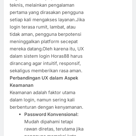
teknis, melainkan pengalaman
pertama yang dirasakan pengguna
setiap kali mengakses layanan.Jika
login terasa rumit, lambat, atau
tidak aman, pengguna berpotensi
meninggalkan platform secepat
mereka datang.Oleh karena itu, UX
dalam sistem login Horas88 harus
dirancang agar intuitif, responsif,
sekaligus memberikan rasa aman.
Perbandingan UX dalam Aspek
Keamanan
Keamanan adalah faktor utama
dalam login, namun sering kali
berbenturan dengan kenyamanan.
Password Konvensional:
Mudah dipahami tetapi
rawan diretas, terutama jika