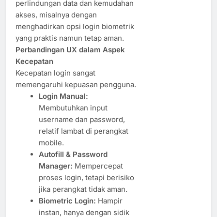
perlindungan data dan kemudahan
akses, misalnya dengan
menghadirkan opsi login biometrik
yang praktis namun tetap aman.
Perbandingan UX dalam Aspek
Kecepatan
Kecepatan login sangat
memengaruhi kepuasan pengguna.
Login Manual:
Membutuhkan input
username dan password,
relatif lambat di perangkat
mobile.
Autofill & Password
Manager:
Mempercepat
proses login, tetapi berisiko
jika perangkat tidak aman.
Biometric Login:
Hampir
instan, hanya dengan sidik