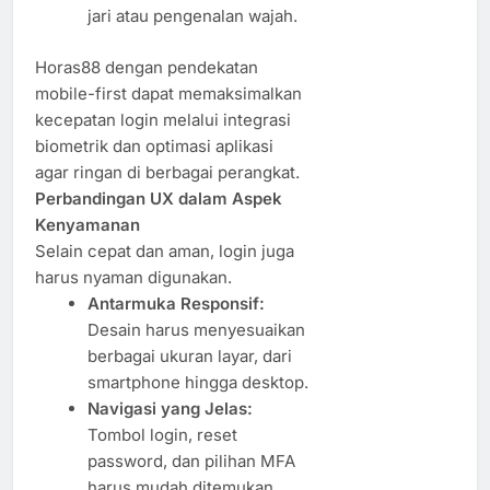
jari atau pengenalan wajah.
Horas88 dengan pendekatan
mobile-first dapat memaksimalkan
kecepatan login melalui integrasi
biometrik dan optimasi aplikasi
agar ringan di berbagai perangkat.
Perbandingan UX dalam Aspek
Kenyamanan
Selain cepat dan aman, login juga
harus nyaman digunakan.
Antarmuka Responsif:
Desain harus menyesuaikan
berbagai ukuran layar, dari
smartphone hingga desktop.
Navigasi yang Jelas:
Tombol login, reset
password, dan pilihan MFA
harus mudah ditemukan.