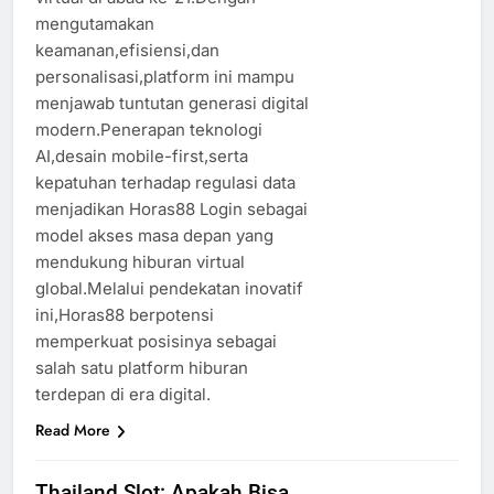
mengutamakan
keamanan,efisiensi,dan
personalisasi,platform ini mampu
menjawab tuntutan generasi digital
modern.Penerapan teknologi
AI,desain mobile-first,serta
kepatuhan terhadap regulasi data
menjadikan Horas88 Login sebagai
model akses masa depan yang
mendukung hiburan virtual
global.Melalui pendekatan inovatif
ini,Horas88 berpotensi
memperkuat posisinya sebagai
salah satu platform hiburan
terdepan di era digital.
Read More
Thailand Slot: Apakah Bisa