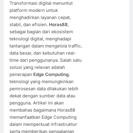
Transformasi digital menuntut
platform modern untuk
menghadirkan layanan cepat,
stabil, dan efisien.
Horas88
,
sebagai bagian dari ekosistem
teknologi digital, menghadapi
tantangan dalam mengelola traffic,
data besar, dan kebutuhan real-
time dari penggunanya. Salah satu
solusi yang relevan adalah
penerapan
Edge Computing
,
teknologi yang memungkinkan
pemrosesan data dilakukan lebih
dekat dengan sumber data atau
pengguna. Artikel ini akan
membahas bagaimana Horas88
memanfaatkan Edge Computing
dalam memperkuat infrastruktur
serta memberikan pengalaman