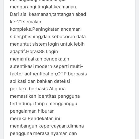
mengurangi tingkat keamanan.
Dari sisi keamanan,tantangan abad
ke-21 semakin
kompleks.Peningkatan ancaman
siber,phishing,dan kebocoran data
menuntut sistem login untuk lebih
adaptif.Horas88 Login
memanfaatkan pendekatan
autentikasi modern seperti multi-
factor authentication,OTP berbasis
aplikasi,dan bahkan deteksi
perilaku berbasis AI guna
memastikan identitas pengguna
terlindungi tanpa mengganggu
pengalaman hiburan
mereka.Pendekatan ini
membangun kepercayaan,dimana
pengguna merasa nyaman dan