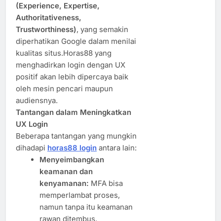
(Experience, Expertise,
Authoritativeness,
Trustworthiness)
, yang semakin
diperhatikan Google dalam menilai
kualitas situs.Horas88 yang
menghadirkan login dengan UX
positif akan lebih dipercaya baik
oleh mesin pencari maupun
audiensnya.
Tantangan dalam Meningkatkan
UX Login
Beberapa tantangan yang mungkin
dihadapi
horas88 login
antara lain:
Menyeimbangkan
keamanan dan
kenyamanan:
MFA bisa
memperlambat proses,
namun tanpa itu keamanan
rawan ditembus.