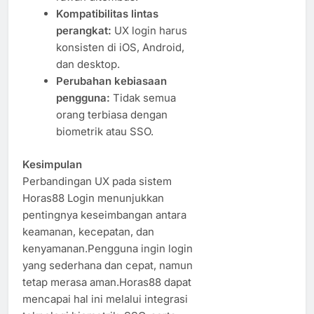
Kompatibilitas lintas
perangkat:
UX login harus
konsisten di iOS, Android,
dan desktop.
Perubahan kebiasaan
pengguna:
Tidak semua
orang terbiasa dengan
biometrik atau SSO.
Kesimpulan
Perbandingan UX pada sistem
Horas88 Login menunjukkan
pentingnya keseimbangan antara
keamanan, kecepatan, dan
kenyamanan.Pengguna ingin login
yang sederhana dan cepat, namun
tetap merasa aman.Horas88 dapat
mencapai hal ini melalui integrasi