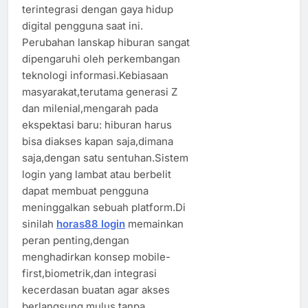
terintegrasi dengan gaya hidup
digital pengguna saat ini.
Perubahan lanskap hiburan sangat
dipengaruhi oleh perkembangan
teknologi informasi.Kebiasaan
masyarakat,terutama generasi Z
dan milenial,mengarah pada
ekspektasi baru: hiburan harus
bisa diakses kapan saja,dimana
saja,dengan satu sentuhan.Sistem
login yang lambat atau berbelit
dapat membuat pengguna
meninggalkan sebuah platform.Di
sinilah
horas88 login
memainkan
peran penting,dengan
menghadirkan konsep mobile-
first,biometrik,dan integrasi
kecerdasan buatan agar akses
berlangsung mulus tanpa