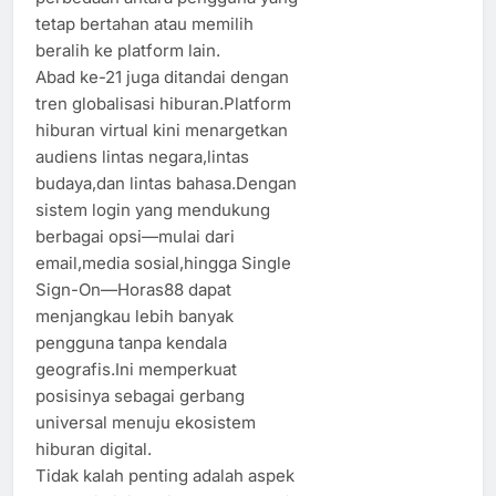
tetap bertahan atau memilih
beralih ke platform lain.
Abad ke-21 juga ditandai dengan
tren globalisasi hiburan.Platform
hiburan virtual kini menargetkan
audiens lintas negara,lintas
budaya,dan lintas bahasa.Dengan
sistem login yang mendukung
berbagai opsi—mulai dari
email,media sosial,hingga Single
Sign-On—Horas88 dapat
menjangkau lebih banyak
pengguna tanpa kendala
geografis.Ini memperkuat
posisinya sebagai gerbang
universal menuju ekosistem
hiburan digital.
Tidak kalah penting adalah aspek