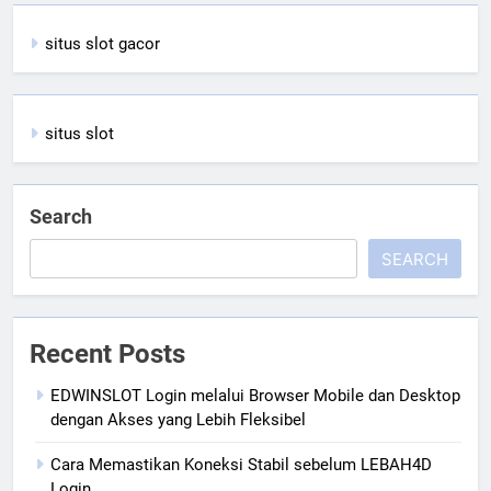
situs slot gacor
situs slot
Search
SEARCH
Recent Posts
EDWINSLOT Login melalui Browser Mobile dan Desktop
dengan Akses yang Lebih Fleksibel
Cara Memastikan Koneksi Stabil sebelum LEBAH4D
Login