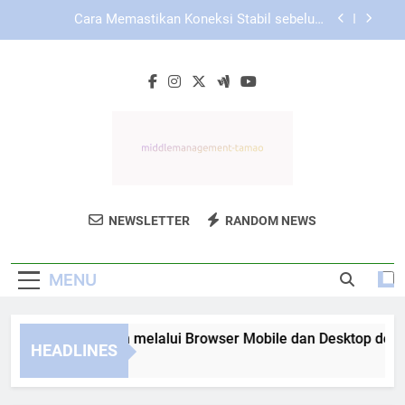
Skip
Login KAYA787 melalui Android dengan Langkah
to
yang Mudah Dipahami
content
KAYA787 Login dengan Sistem Keamanan untuk
Melindungi Informasi Pengguna
EDWINSLOT Login melalui Browser Mobile dan
Desktop dengan Akses yang Lebih Fleksibel
Cara Memastikan Koneksi Stabil sebelum
LEBAH4D Login
Login KAYA787 melalui Android dengan Langkah
yang Mudah Dipahami
Middle
Dapatkan Tips Dan Strategi Manajemen
KAYA787 Login dengan Sistem Keamanan untuk
NEWSLETTER
RANDOM NEWS
Management
Melindungi Informasi Pengguna
Dari Middle Management Tamao Untuk
Kemajuan Bisnis Anda.
Tamao
MENU
WINSLOT Login melalui Browser Mobile dan Desktop dengan A
HEADLINES
Weeks Ago