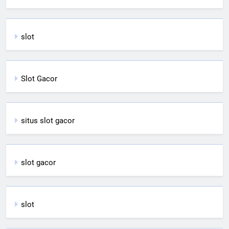
slot
Slot Gacor
situs slot gacor
slot gacor
slot