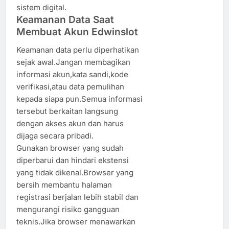
sistem digital.
Keamanan Data Saat
Membuat Akun Edwinslot
Keamanan data perlu diperhatikan
sejak awal.Jangan membagikan
informasi akun,kata sandi,kode
verifikasi,atau data pemulihan
kepada siapa pun.Semua informasi
tersebut berkaitan langsung
dengan akses akun dan harus
dijaga secara pribadi.
Gunakan browser yang sudah
diperbarui dan hindari ekstensi
yang tidak dikenal.Browser yang
bersih membantu halaman
registrasi berjalan lebih stabil dan
mengurangi risiko gangguan
teknis.Jika browser menawarkan