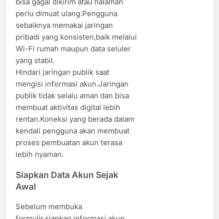
bisa gagal dikirim atau halaman
perlu dimuat ulang.Pengguna
sebaiknya memakai jaringan
pribadi yang konsisten,baik melalui
Wi-Fi rumah maupun data seluler
yang stabil.
Hindari jaringan publik saat
mengisi informasi akun.Jaringan
publik tidak selalu aman dan bisa
membuat aktivitas digital lebih
rentan.Koneksi yang berada dalam
kendali pengguna akan membuat
proses pembuatan akun terasa
lebih nyaman.
Siapkan Data Akun Sejak
Awal
Sebelum membuka
formulir,siapkan informasi akun