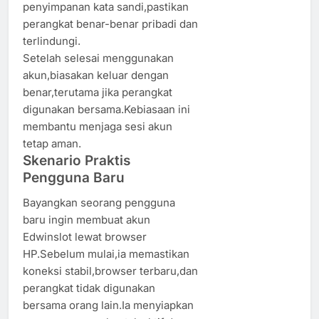
penyimpanan kata sandi,pastikan
perangkat benar-benar pribadi dan
terlindungi.
Setelah selesai menggunakan
akun,biasakan keluar dengan
benar,terutama jika perangkat
digunakan bersama.Kebiasaan ini
membantu menjaga sesi akun
tetap aman.
Skenario Praktis
Pengguna Baru
Bayangkan seorang pengguna
baru ingin membuat akun
Edwinslot lewat browser
HP.Sebelum mulai,ia memastikan
koneksi stabil,browser terbaru,dan
perangkat tidak digunakan
bersama orang lain.Ia menyiapkan