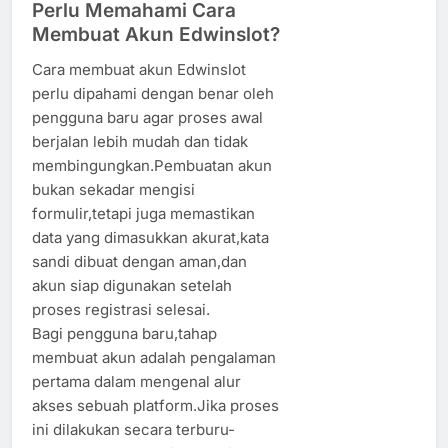
Perlu Memahami Cara
Membuat Akun Edwinslot?
Cara membuat akun Edwinslot
perlu dipahami dengan benar oleh
pengguna baru agar proses awal
berjalan lebih mudah dan tidak
membingungkan.Pembuatan akun
bukan sekadar mengisi
formulir,tetapi juga memastikan
data yang dimasukkan akurat,kata
sandi dibuat dengan aman,dan
akun siap digunakan setelah
proses registrasi selesai.
Bagi pengguna baru,tahap
membuat akun adalah pengalaman
pertama dalam mengenal alur
akses sebuah platform.Jika proses
ini dilakukan secara terburu-