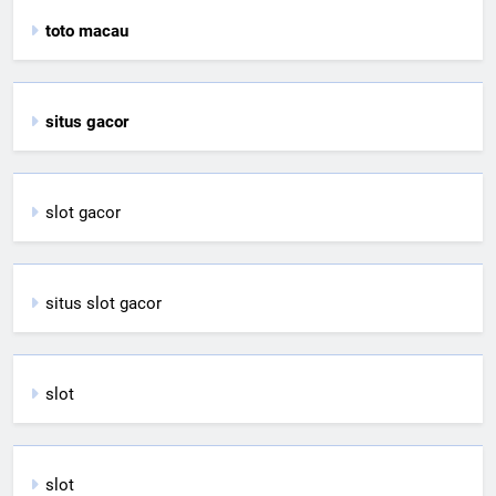
toto macau
situs gacor
slot gacor
situs slot gacor
slot
slot