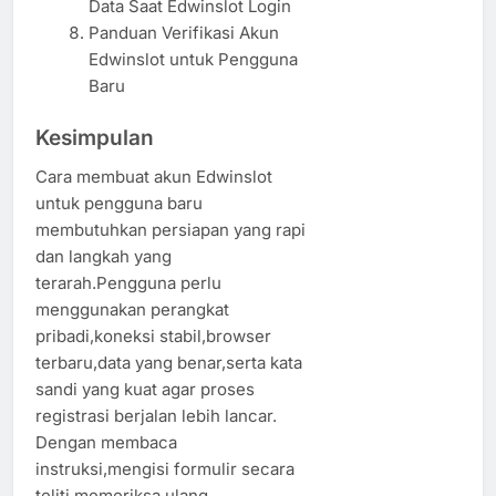
Data Saat Edwinslot Login
Panduan Verifikasi Akun
Edwinslot untuk Pengguna
Baru
Kesimpulan
Cara membuat akun Edwinslot
untuk pengguna baru
membutuhkan persiapan yang rapi
dan langkah yang
terarah.Pengguna perlu
menggunakan perangkat
pribadi,koneksi stabil,browser
terbaru,data yang benar,serta kata
sandi yang kuat agar proses
registrasi berjalan lebih lancar.
Dengan membaca
instruksi,mengisi formulir secara
teliti,memeriksa ulang