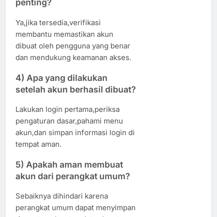
penting?
Ya,jika tersedia,verifikasi
membantu memastikan akun
dibuat oleh pengguna yang benar
dan mendukung keamanan akses.
4) Apa yang dilakukan
setelah akun berhasil dibuat?
Lakukan login pertama,periksa
pengaturan dasar,pahami menu
akun,dan simpan informasi login di
tempat aman.
5) Apakah aman membuat
akun dari perangkat umum?
Sebaiknya dihindari karena
perangkat umum dapat menyimpan