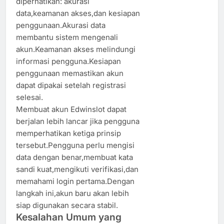
diperhatikan: akurasi
data,keamanan akses,dan kesiapan
penggunaan.Akurasi data
membantu sistem mengenali
akun.Keamanan akses melindungi
informasi pengguna.Kesiapan
penggunaan memastikan akun
dapat dipakai setelah registrasi
selesai.
Membuat akun Edwinslot dapat
berjalan lebih lancar jika pengguna
memperhatikan ketiga prinsip
tersebut.Pengguna perlu mengisi
data dengan benar,membuat kata
sandi kuat,mengikuti verifikasi,dan
memahami login pertama.Dengan
langkah ini,akun baru akan lebih
siap digunakan secara stabil.
Kesalahan Umum yang