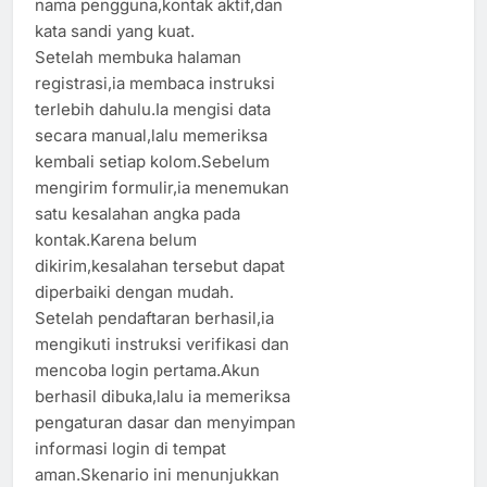
nama pengguna,kontak aktif,dan
kata sandi yang kuat.
Setelah membuka halaman
registrasi,ia membaca instruksi
terlebih dahulu.Ia mengisi data
secara manual,lalu memeriksa
kembali setiap kolom.Sebelum
mengirim formulir,ia menemukan
satu kesalahan angka pada
kontak.Karena belum
dikirim,kesalahan tersebut dapat
diperbaiki dengan mudah.
Setelah pendaftaran berhasil,ia
mengikuti instruksi verifikasi dan
mencoba login pertama.Akun
berhasil dibuka,lalu ia memeriksa
pengaturan dasar dan menyimpan
informasi login di tempat
aman.Skenario ini menunjukkan