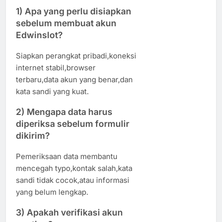
1) Apa yang perlu disiapkan
sebelum membuat akun
Edwinslot?
Siapkan perangkat pribadi,koneksi
internet stabil,browser
terbaru,data akun yang benar,dan
kata sandi yang kuat.
2) Mengapa data harus
diperiksa sebelum formulir
dikirim?
Pemeriksaan data membantu
mencegah typo,kontak salah,kata
sandi tidak cocok,atau informasi
yang belum lengkap.
3) Apakah verifikasi akun