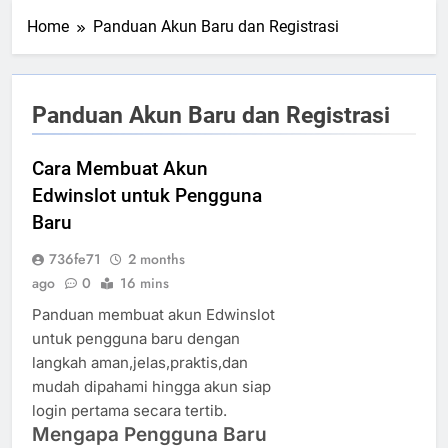
Home
Panduan Akun Baru dan Registrasi
Panduan Akun Baru dan Registrasi
Cara Membuat Akun
Edwinslot untuk Pengguna
Baru
736fe71
2 months
ago
0
16 mins
Panduan membuat akun Edwinslot
untuk pengguna baru dengan
langkah aman,jelas,praktis,dan
mudah dipahami hingga akun siap
login pertama secara tertib.
Mengapa Pengguna Baru