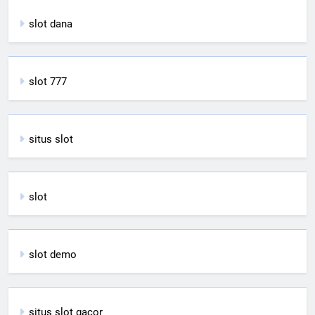
slot dana
slot 777
situs slot
slot
slot demo
situs slot gacor