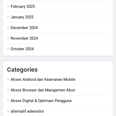
February 2025
January 2025
December 2024
November 2024
October 2024
Categories
Akses Android dan Keamanan Mobile
Akses Browser dan Manajemen Akun
Akses Digital & Optimasi Pengguna
alternatif edwinslot