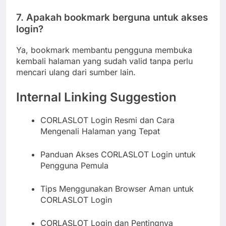
7. Apakah bookmark berguna untuk akses
login?
Ya, bookmark membantu pengguna membuka
kembali halaman yang sudah valid tanpa perlu
mencari ulang dari sumber lain.
Internal Linking Suggestion
CORLASLOT Login Resmi dan Cara
Mengenali Halaman yang Tepat
Panduan Akses CORLASLOT Login untuk
Pengguna Pemula
Tips Menggunakan Browser Aman untuk
CORLASLOT Login
CORLASLOT Login dan Pentingnya