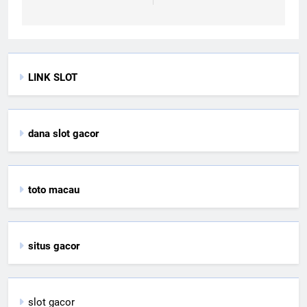
LINK SLOT
dana slot gacor
toto macau
situs gacor
slot gacor