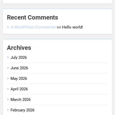
Recent Comments
A WordPress Commenter
on
Hello world!
Archives
July 2026
June 2026
May 2026
April 2026
March 2026
February 2026