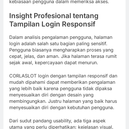
kebiasaan pengguna dalam memeriksa akses.
Insight Profesional tentang
Tampilan Login Responsif
Dalam analisis pengalaman pengguna, halaman
login adalah salah satu bagian paling sensitif.
Pengguna biasanya mengharapkan proses yang
cepat, jelas, dan aman. Jika halaman terasa rumit
sejak awal, kepercayaan dapat menurun.
CORLASLOT login dengan tampilan responsif dan
mudah dipahami dapat memberikan pengalaman
yang lebih baik karena pengguna tidak dipaksa
menyesuaikan diri dengan desain yang
membingungkan. Justru halaman yang baik harus
menyesuaikan diri dengan kebutuhan pengguna.
Dari sudut pandang usability, ada tiga aspek
utama yang perlu diperhatikan: kejelasan visual,