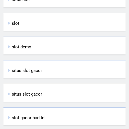
slot
slot demo
situs slot gacor
situs slot gacor
slot gacor hari ini