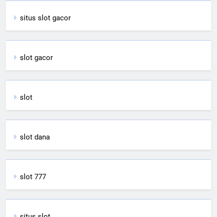
situs slot gacor
slot gacor
slot
slot dana
slot 777
situs slot