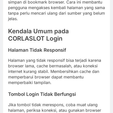
simpan di bookmark browser. Cara ini membantu
pengguna mengakses kembali halaman yang sama
tanpa perlu mencari ulang dari sumber yang belum
jelas.
Kendala Umum pada
CORLASLOT Login
Halaman Tidak Responsif
Halaman yang tidak responsif bisa terjadi karena
browser lama, cache bermasalah, atau koneksi
internet kurang stabil. Membersihkan cache dan
memperbarui browser dapat membantu
memperbaiki tampilan.
Tombol Login Tidak Berfungsi
Jika tombol tidak merespons, coba muat ulang
halaman, periksa koneksi, atau gunakan browser