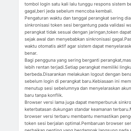
tombol login satu kali lalu tunggu respons sistem b
gagal,beri jeda sebelum mencoba kembali.
Pengaturan waktu dan tanggal perangkat sering dia
sinkronisasi token sesi bergantung pada validasi w
perangkat tidak sesuai dengan jaringan,token dapa
sejak awal dan menyebabkan sinkronisasi gagal.Pa
waktu otomatis aktif agar sistem dapat menyelaras
benar.
Bagi pengguna yang sering berganti perangkat,masa
lebih rentan terjadi.Setiap perangkat memiliki ling
berbeda.Disarankan melakukan logout dengan bena
sebelum login di perangkat baru.Kebiasaan ini me
menutup sesi sebelumnya dan menyelaraskan akun
baru tanpa konflik.
Browser versi lama juga dapat memperburuk sinkro
keterbatasan dukungan standar keamanan terbar
browser versi terbaru membantu memastikan penge
token sesi berjalan optimal.Pembaruan browser ser
perbaikan penting yang berdampak langsung pada st