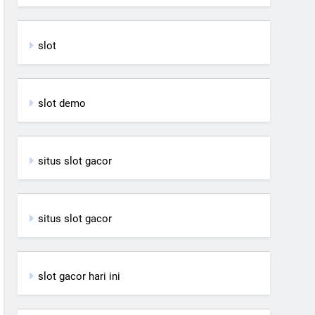
slot
slot demo
situs slot gacor
situs slot gacor
slot gacor hari ini