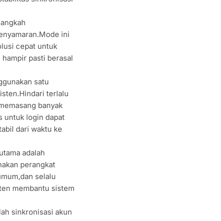
langkah
penyamaran.Mode ini
lusi cepat untuk
 hampir pasti berasal
ggunakan satu
sten.Hindari terlalu
u memasang banyak
 untuk login dapat
abil dari waktu ke
utama adalah
gunakan perangkat
 umum,dan selalu
sten membantu sistem
ah sinkronisasi akun