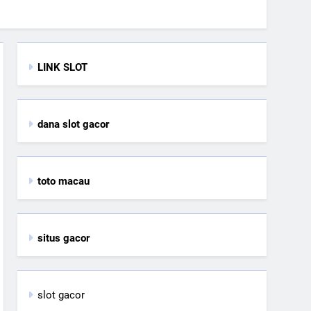
LINK SLOT
dana slot gacor
toto macau
situs gacor
slot gacor