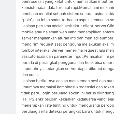
pemrosesan yang ketat untuk memastikan input terv
konsisten,dan data tercatat rapi.Memahami mekan
pembaca menilai sebuah sistem secara rasional,tid
“pola”,dan lebih sadar terhadap aspek keamanan ser
Lapisan pertama adalah arsitektur client-server.Clie
mobile atau halaman web yang menampilkan antar
server menjalankan aturan inti dan menjadi sumber
mengirim request saat pengguna melakukan aksi,
tombol interaksi.Server menerima request lalu me
sesi,otorisasi,dan parameter input.Pemisahan ini pe
berada di perangkat pengguna dan tidak bisa diper
sepenuhnya,sedangkan server dapat dikunci deng
dan audit.
Lapisan berikutnya adalah manajemen sesi dan aute
umumnya memakai kombinasi kredensial dan token
tidak perlu login berulang.Token ini harus dilindun
HTTPS,enkripsi,dan kebijakan kadaluarsa yang jela
menerapkan rate limiting untuk mengurangi perco
berulang,serta deteksi perangkat baru untuk mengu