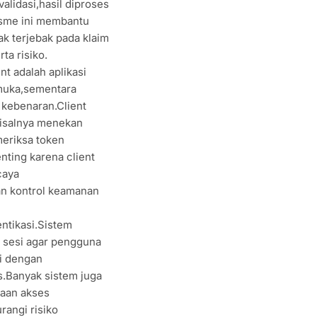
alidasi,hasil diproses
isme ini membantu
ak terjebak pada klaim
ta risiko.
nt adalah aplikasi
muka,sementara
 kebenaran.Client
misalnya menekan
meriksa token
nting karena client
caya
an kontrol keamanan
ntikasi.Sistem
 sesi agar pengguna
gi dengan
s.Banyak sistem juga
baan akses
rangi risiko