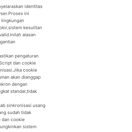
nyelaraskan identitas
ser.Proses ini
i lingkungan
kir,sistem kesulitan
lid.Inilah alasan
gantian
astikan pengaturan
cript dan cookie
nisasi.Jika cookie
laman akan dianggap
inkron dengan
gkat standar,tidak
ab sinkronisasi usang
ng sudah tidak
e dan cookie
ungkinkan sistem