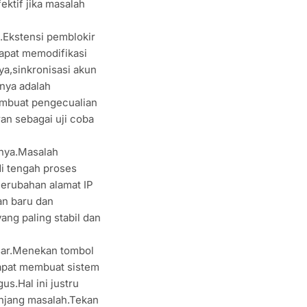
ektif jika masalah
.Ekstensi pemblokir
 dapat memodifikasi
ya,sinkronisasi akun
inya adalah
embuat pengecualian
n sebagai uji coba
tnya.Masalah
di tengah proses
.Perubahan alamat IP
n baru dan
ang paling stabil dan
esar.Menekan tombol
dapat membuat sistem
s.Hal ini justru
jang masalah.Tekan