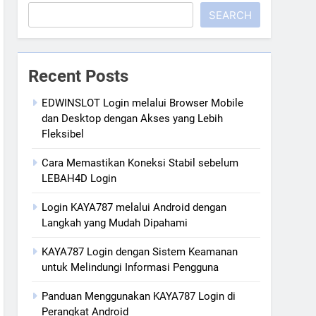
SEARCH
Recent Posts
EDWINSLOT Login melalui Browser Mobile
dan Desktop dengan Akses yang Lebih
Fleksibel
Cara Memastikan Koneksi Stabil sebelum
LEBAH4D Login
Login KAYA787 melalui Android dengan
Langkah yang Mudah Dipahami
KAYA787 Login dengan Sistem Keamanan
untuk Melindungi Informasi Pengguna
Panduan Menggunakan KAYA787 Login di
Perangkat Android