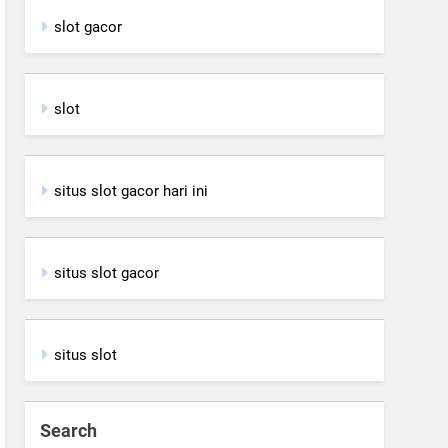
slot gacor
slot
situs slot gacor hari ini
situs slot gacor
situs slot
Search