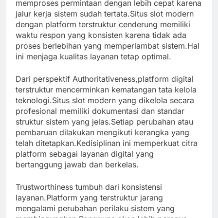
memproses permintaan dengan lebih cepat karena
jalur kerja sistem sudah tertata.Situs slot modern
dengan platform terstruktur cenderung memiliki
waktu respon yang konsisten karena tidak ada
proses berlebihan yang memperlambat sistem.Hal
ini menjaga kualitas layanan tetap optimal.
Dari perspektif Authoritativeness,platform digital
terstruktur mencerminkan kematangan tata kelola
teknologi.Situs slot modern yang dikelola secara
profesional memiliki dokumentasi dan standar
struktur sistem yang jelas.Setiap perubahan atau
pembaruan dilakukan mengikuti kerangka yang
telah ditetapkan.Kedisiplinan ini memperkuat citra
platform sebagai layanan digital yang
bertanggung jawab dan berkelas.
Trustworthiness tumbuh dari konsistensi
layanan.Platform yang terstruktur jarang
mengalami perubahan perilaku sistem yang