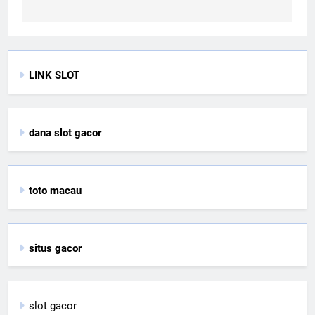
LINK SLOT
dana slot gacor
toto macau
situs gacor
slot gacor