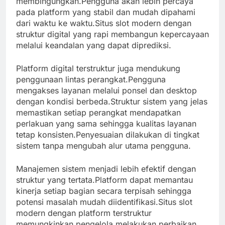
membingungkan.Pengguna akan lebih percaya
pada platform yang stabil dan mudah dipahami
dari waktu ke waktu.Situs slot modern dengan
struktur digital yang rapi membangun kepercayaan
melalui keandalan yang dapat diprediksi.
Platform digital terstruktur juga mendukung
penggunaan lintas perangkat.Pengguna
mengakses layanan melalui ponsel dan desktop
dengan kondisi berbeda.Struktur sistem yang jelas
memastikan setiap perangkat mendapatkan
perlakuan yang sama sehingga kualitas layanan
tetap konsisten.Penyesuaian dilakukan di tingkat
sistem tanpa mengubah alur utama pengguna.
Manajemen sistem menjadi lebih efektif dengan
struktur yang tertata.Platform dapat memantau
kinerja setiap bagian secara terpisah sehingga
potensi masalah mudah diidentifikasi.Situs slot
modern dengan platform terstruktur
memungkinkan pengelola melakukan perbaikan