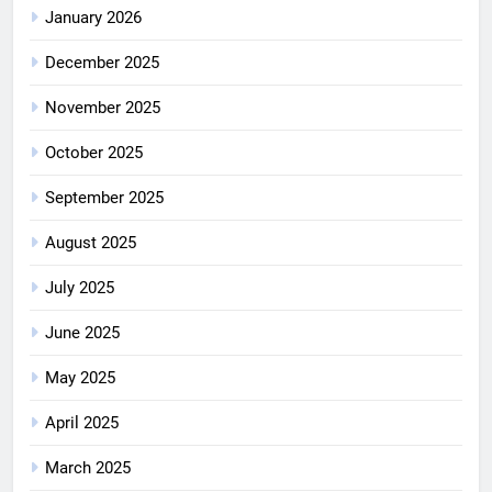
January 2026
December 2025
November 2025
October 2025
September 2025
August 2025
July 2025
June 2025
May 2025
April 2025
March 2025