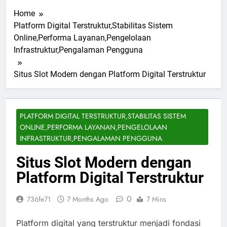
Home
Platform Digital Terstruktur,Stabilitas Sistem
Online,Performa Layanan,Pengelolaan
Infrastruktur,Pengalaman Pengguna
Situs Slot Modern dengan Platform Digital Terstruktur
PLATFORM DIGITAL TERSTRUKTUR,STABILITAS SISTEM
ONLINE,PERFORMA LAYANAN,PENGELOLAAN
INFRASTRUKTUR,PENGALAMAN PENGGUNA
Situs Slot Modern dengan
Platform Digital Terstruktur
0
736fe71
7 Months Ago
7 Mins
Platform digital yang terstruktur menjadi fondasi