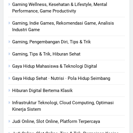
Gaming Wellness, Kesehatan & Lifestyle, Mental
Performance, Game Productivity
Gaming, Indie Games, Rekomendasi Game, Analisis
Industri Game
Gaming, Pengembangan Diri, Tips & Trik
Gaming, Tips & Trik, Hiburan Sehat
Gaya Hidup Mahasiswa & Teknologi Digital
Gaya Hidup Sehat · Nutrisi · Pola Hidup Seimbang
Hiburan Digital Bertema Klasik
Infrastruktur Teknologi, Cloud Computing, Optimasi
Kinerja Sistem
Judi Online, Slot Online, Platform Terpercaya