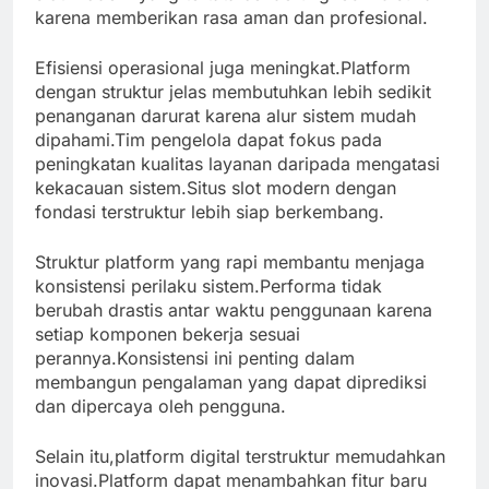
karena memberikan rasa aman dan profesional.
Efisiensi operasional juga meningkat.Platform
dengan struktur jelas membutuhkan lebih sedikit
penanganan darurat karena alur sistem mudah
dipahami.Tim pengelola dapat fokus pada
peningkatan kualitas layanan daripada mengatasi
kekacauan sistem.Situs slot modern dengan
fondasi terstruktur lebih siap berkembang.
Struktur platform yang rapi membantu menjaga
konsistensi perilaku sistem.Performa tidak
berubah drastis antar waktu penggunaan karena
setiap komponen bekerja sesuai
perannya.Konsistensi ini penting dalam
membangun pengalaman yang dapat diprediksi
dan dipercaya oleh pengguna.
Selain itu,platform digital terstruktur memudahkan
inovasi.Platform dapat menambahkan fitur baru