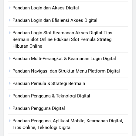
Panduan Login dan Akses Digital
Panduan Login dan Efisiensi Akses Digital
Panduan Login Slot Keamanan Akses Digital Tips
Bermain Slot Online Edukasi Slot Pemula Strategi
Hiburan Online
Panduan Multi-Perangkat & Keamanan Login Digital
Panduan Navigasi dan Struktur Menu Platform Digital
Panduan Pemula & Strategi Bermain
Panduan Pengguna & Teknologi Digital
Panduan Pengguna Digital
Panduan Pengguna, Aplikasi Mobile, Keamanan Digital,
Tips Online, Teknologi Digital