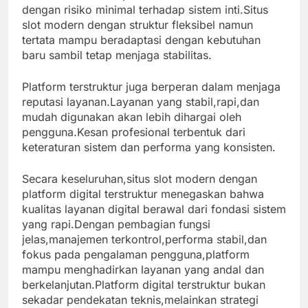
dengan risiko minimal terhadap sistem inti.Situs
slot modern dengan struktur fleksibel namun
tertata mampu beradaptasi dengan kebutuhan
baru sambil tetap menjaga stabilitas.
Platform terstruktur juga berperan dalam menjaga
reputasi layanan.Layanan yang stabil,rapi,dan
mudah digunakan akan lebih dihargai oleh
pengguna.Kesan profesional terbentuk dari
keteraturan sistem dan performa yang konsisten.
Secara keseluruhan,situs slot modern dengan
platform digital terstruktur menegaskan bahwa
kualitas layanan digital berawal dari fondasi sistem
yang rapi.Dengan pembagian fungsi
jelas,manajemen terkontrol,performa stabil,dan
fokus pada pengalaman pengguna,platform
mampu menghadirkan layanan yang andal dan
berkelanjutan.Platform digital terstruktur bukan
sekadar pendekatan teknis,melainkan strategi