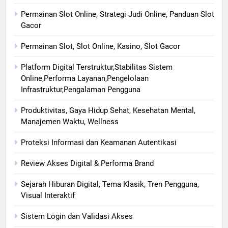
Permainan Slot Online, Strategi Judi Online, Panduan Slot
Gacor
Permainan Slot, Slot Online, Kasino, Slot Gacor
Platform Digital Terstruktur,Stabilitas Sistem
Online,Performa Layanan,Pengelolaan
Infrastruktur,Pengalaman Pengguna
Produktivitas, Gaya Hidup Sehat, Kesehatan Mental,
Manajemen Waktu, Wellness
Proteksi Informasi dan Keamanan Autentikasi
Review Akses Digital & Performa Brand
Sejarah Hiburan Digital, Tema Klasik, Tren Pengguna,
Visual Interaktif
Sistem Login dan Validasi Akses