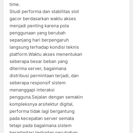
time.
Studi performa dan stabilitas slot
gacor berdasarkan waktu akses
menjadi penting karena pola
penggunaan yang berubah
sepanjang hari berpengaruh
langsung terhadap kondisi teknis
platform.Waktu akses menentukan
seberapa besar beban yang
diterima server, bagaimana
distribusi permintaan terjadi, dan
seberapa responsif sistem
menanggapi interaksi
pengguna.Sejalan dengan semakin
kompleksnya arsitektur digital,
performa tidak lagi bergantung
pada kecepatan server semata
tetapi pada bagaimana sistem
beradaptasi terhadap perubahan