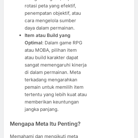
rotasi peta yang efektif,
penempatan objektif, atau
cara mengelola sumber
daya dalam permainan.
Item atau Build yang
Optimal
: Dalam game RPG
atau MOBA, pilihan item
atau build karakter dapat
sangat memengaruhi kinerja
di dalam permainan. Meta
terkadang mengarahkan
pemain untuk memilih item
tertentu yang lebih kuat atau
memberikan keuntungan
jangka panjang.
Mengapa Meta Itu Penting?
Memahami dan mengikuti meta