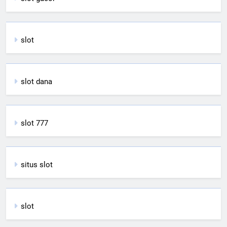
slot
slot dana
slot 777
situs slot
slot