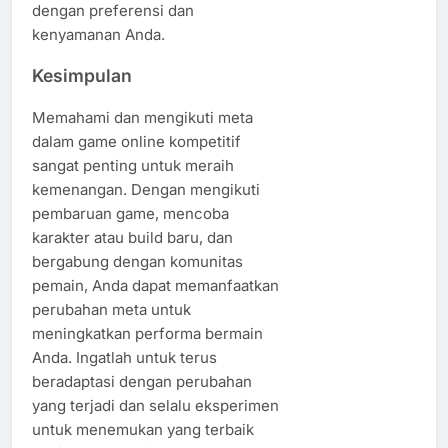
dengan preferensi dan
kenyamanan Anda.
Kesimpulan
Memahami dan mengikuti meta
dalam game online kompetitif
sangat penting untuk meraih
kemenangan. Dengan mengikuti
pembaruan game, mencoba
karakter atau build baru, dan
bergabung dengan komunitas
pemain, Anda dapat memanfaatkan
perubahan meta untuk
meningkatkan performa bermain
Anda. Ingatlah untuk terus
beradaptasi dengan perubahan
yang terjadi dan selalu eksperimen
untuk menemukan yang terbaik