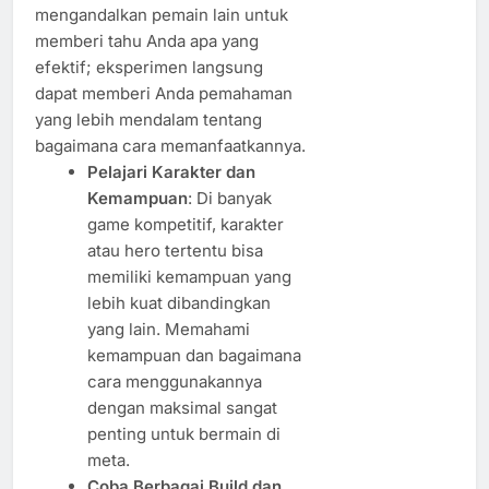
mengandalkan pemain lain untuk
memberi tahu Anda apa yang
efektif; eksperimen langsung
dapat memberi Anda pemahaman
yang lebih mendalam tentang
bagaimana cara memanfaatkannya.
Pelajari Karakter dan
Kemampuan
: Di banyak
game kompetitif, karakter
atau hero tertentu bisa
memiliki kemampuan yang
lebih kuat dibandingkan
yang lain. Memahami
kemampuan dan bagaimana
cara menggunakannya
dengan maksimal sangat
penting untuk bermain di
meta.
Coba Berbagai Build dan