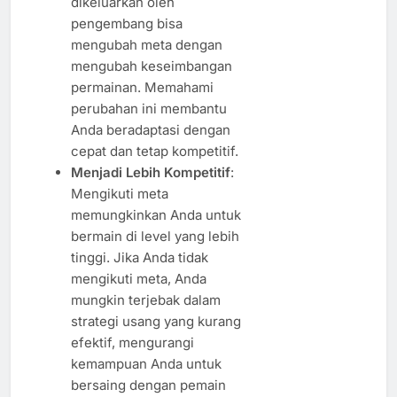
dikeluarkan oleh
pengembang bisa
mengubah meta dengan
mengubah keseimbangan
permainan. Memahami
perubahan ini membantu
Anda beradaptasi dengan
cepat dan tetap kompetitif.
Menjadi Lebih Kompetitif
:
Mengikuti meta
memungkinkan Anda untuk
bermain di level yang lebih
tinggi. Jika Anda tidak
mengikuti meta, Anda
mungkin terjebak dalam
strategi usang yang kurang
efektif, mengurangi
kemampuan Anda untuk
bersaing dengan pemain