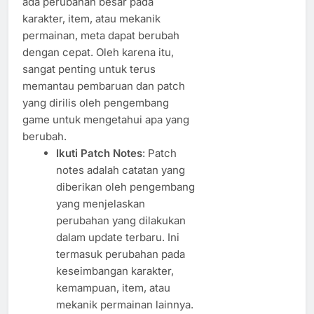
ada perubahan besar pada
karakter, item, atau mekanik
permainan, meta dapat berubah
dengan cepat. Oleh karena itu,
sangat penting untuk terus
memantau pembaruan dan patch
yang dirilis oleh pengembang
game untuk mengetahui apa yang
berubah.
Ikuti Patch Notes
: Patch
notes adalah catatan yang
diberikan oleh pengembang
yang menjelaskan
perubahan yang dilakukan
dalam update terbaru. Ini
termasuk perubahan pada
keseimbangan karakter,
kemampuan, item, atau
mekanik permainan lainnya.