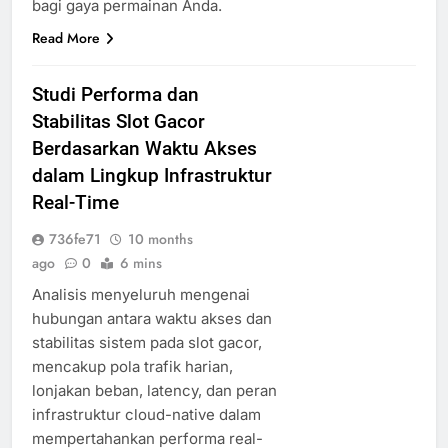
bagi gaya permainan Anda.
Read More
Studi Performa dan
Stabilitas Slot Gacor
Berdasarkan Waktu Akses
dalam Lingkup Infrastruktur
Real-Time
736fe71
10 months
ago
0
6 mins
Analisis menyeluruh mengenai
hubungan antara waktu akses dan
stabilitas sistem pada slot gacor,
mencakup pola trafik harian,
lonjakan beban, latency, dan peran
infrastruktur cloud-native dalam
mempertahankan performa real-