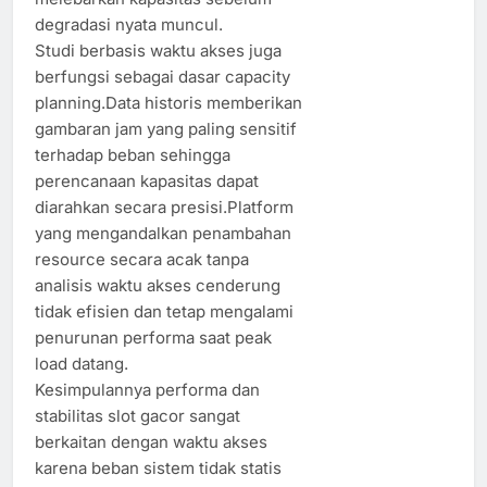
degradasi nyata muncul.
Studi berbasis waktu akses juga
berfungsi sebagai dasar capacity
planning.Data historis memberikan
gambaran jam yang paling sensitif
terhadap beban sehingga
perencanaan kapasitas dapat
diarahkan secara presisi.Platform
yang mengandalkan penambahan
resource secara acak tanpa
analisis waktu akses cenderung
tidak efisien dan tetap mengalami
penurunan performa saat peak
load datang.
Kesimpulannya performa dan
stabilitas slot gacor sangat
berkaitan dengan waktu akses
karena beban sistem tidak statis