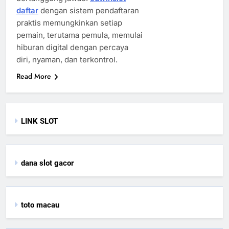
daftar
dengan sistem pendaftaran
praktis memungkinkan setiap
pemain, terutama pemula, memulai
hiburan digital dengan percaya
diri, nyaman, dan terkontrol.
Read More
LINK SLOT
dana slot gacor
toto macau