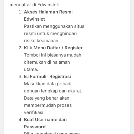
mendaftar di Edwinslot:
Akses Halaman Resmi
Edwinslot
Pastikan menggunakan situs
resmi untuk menghindari
risiko keamanan.
Klik Menu Daftar / Register
Tombol ini biasanya mudah
ditemukan di halaman
utama.
Isi Formulir Registrasi
Masukkan data pribadi
dengan lengkap dan akurat.
Data yang benar akan
mempermudah proses
verifikasi.
Buat Username dan
Password
Pilih kombinasi yang aman