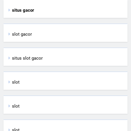
situs gacor
slot gacor
situs slot gacor
slot
slot
slot