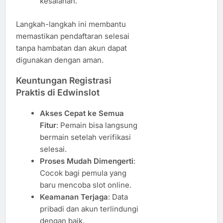
kesalahan.
Langkah-langkah ini membantu
memastikan pendaftaran selesai
tanpa hambatan dan akun dapat
digunakan dengan aman.
Keuntungan Registrasi
Praktis di Edwinslot
Akses Cepat ke Semua
Fitur
: Pemain bisa langsung
bermain setelah verifikasi
selesai.
Proses Mudah Dimengerti
:
Cocok bagi pemula yang
baru mencoba slot online.
Keamanan Terjaga
: Data
pribadi dan akun terlindungi
dengan baik.