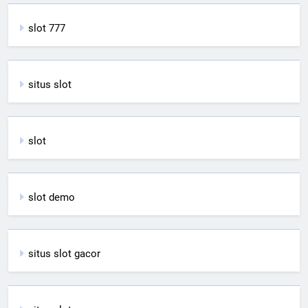
slot 777
situs slot
slot
slot demo
situs slot gacor