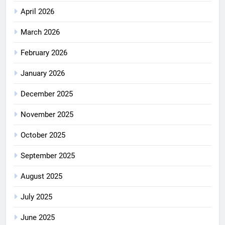
April 2026
March 2026
February 2026
January 2026
December 2025
November 2025
October 2025
September 2025
August 2025
July 2025
June 2025