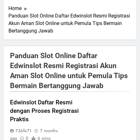
Home
Panduan Slot Online Daftar Edwinslot Resmi Registrasi
Akun Aman Slot Online untuk Pemula Tips Bermain
Bertanggung Jawab
Panduan Slot Online Daftar
Edwinslot Resmi Registrasi Akun
Aman Slot Online untuk Pemula Tips
Bermain Bertanggung Jawab
Edwinslot Daftar Resmi
dengan Proses Registrasi
Praktis
736fe71
7 months
ago
0
6 mins