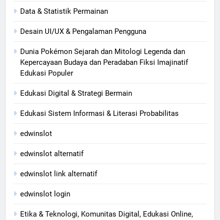
Data & Statistik Permainan
Desain UI/UX & Pengalaman Pengguna
Dunia Pokémon Sejarah dan Mitologi Legenda dan
Kepercayaan Budaya dan Peradaban Fiksi Imajinatif
Edukasi Populer
Edukasi Digital & Strategi Bermain
Edukasi Sistem Informasi & Literasi Probabilitas
edwinslot
edwinslot alternatif
edwinslot link alternatif
edwinslot login
Etika & Teknologi, Komunitas Digital, Edukasi Online,