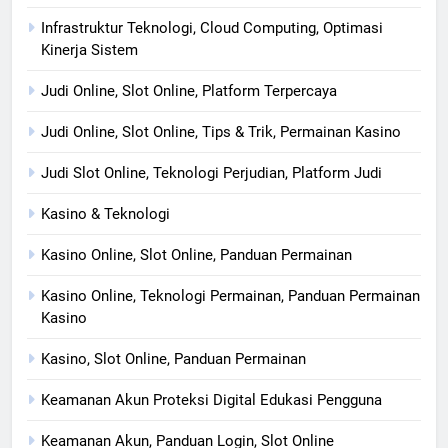
Infrastruktur Teknologi, Cloud Computing, Optimasi
Kinerja Sistem
Judi Online, Slot Online, Platform Terpercaya
Judi Online, Slot Online, Tips & Trik, Permainan Kasino
Judi Slot Online, Teknologi Perjudian, Platform Judi
Kasino & Teknologi
Kasino Online, Slot Online, Panduan Permainan
Kasino Online, Teknologi Permainan, Panduan Permainan
Kasino
Kasino, Slot Online, Panduan Permainan
Keamanan Akun Proteksi Digital Edukasi Pengguna
Keamanan Akun, Panduan Login, Slot Online