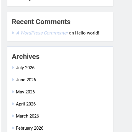
Recent Comments
A WordPress Commenter
on
Hello world!
Archives
July 2026
June 2026
May 2026
April 2026
March 2026
February 2026