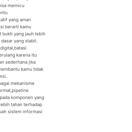
i bisa memicu
entu
atif yang aman
si berarti kamu
bukti yang jauh lebih
 dasar yang stabil.
igital,batasi
erulang karena itu
n sederhana jika
i membantu kamu tidak
msi.
bagai mekanisme
ormat,pipeline
us pada komponen yang
,lebih tahan terhadap
uah sistem informasi
.