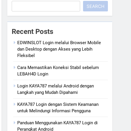
SEARCH
Recent Posts
EDWINSLOT Login melalui Browser Mobile
dan Desktop dengan Akses yang Lebih
Fleksibel
Cara Memastikan Koneksi Stabil sebelum
LEBAH4D Login
Login KAYA787 melalui Android dengan
Langkah yang Mudah Dipahami
KAYA787 Login dengan Sistem Keamanan
untuk Melindungi Informasi Pengguna
Panduan Menggunakan KAYA787 Login di
Perangkat Android