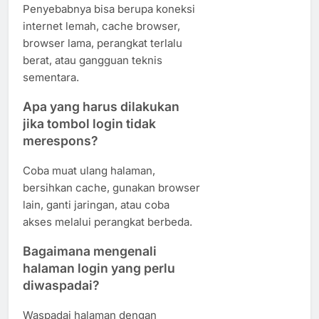
Penyebabnya bisa berupa koneksi
internet lemah, cache browser,
browser lama, perangkat terlalu
berat, atau gangguan teknis
sementara.
Apa yang harus dilakukan
jika tombol login tidak
merespons?
Coba muat ulang halaman,
bersihkan cache, gunakan browser
lain, ganti jaringan, atau coba
akses melalui perangkat berbeda.
Bagaimana mengenali
halaman login yang perlu
diwaspadai?
Waspadai halaman dengan