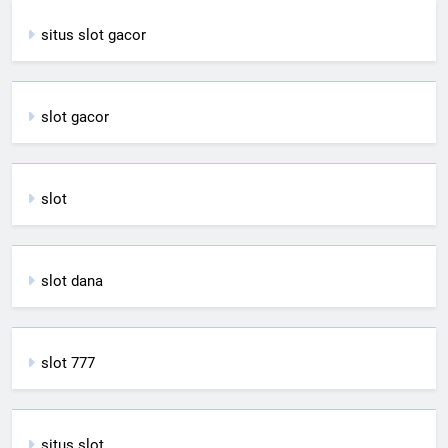
situs slot gacor
slot gacor
slot
slot dana
slot 777
situs slot