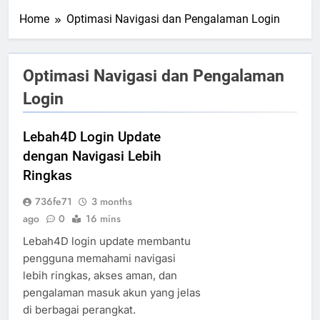
Home
Optimasi Navigasi dan Pengalaman Login
Optimasi Navigasi dan Pengalaman
Login
Lebah4D Login Update
dengan Navigasi Lebih
Ringkas
736fe71
3 months
ago
0
16 mins
Lebah4D login update membantu
pengguna memahami navigasi
lebih ringkas, akses aman, dan
pengalaman masuk akun yang jelas
di berbagai perangkat.