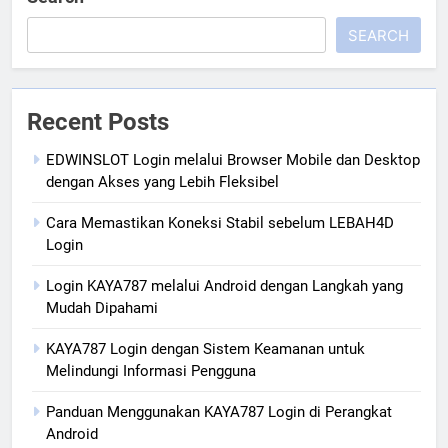
SEARCH
Recent Posts
EDWINSLOT Login melalui Browser Mobile dan Desktop
dengan Akses yang Lebih Fleksibel
Cara Memastikan Koneksi Stabil sebelum LEBAH4D
Login
Login KAYA787 melalui Android dengan Langkah yang
Mudah Dipahami
KAYA787 Login dengan Sistem Keamanan untuk
Melindungi Informasi Pengguna
Panduan Menggunakan KAYA787 Login di Perangkat
Android