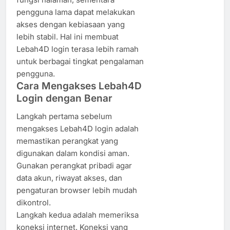
pengguna lama dapat melakukan
akses dengan kebiasaan yang
lebih stabil. Hal ini membuat
Lebah4D login terasa lebih ramah
untuk berbagai tingkat pengalaman
pengguna.
Cara Mengakses Lebah4D
Login dengan Benar
Langkah pertama sebelum
mengakses Lebah4D login adalah
memastikan perangkat yang
digunakan dalam kondisi aman.
Gunakan perangkat pribadi agar
data akun, riwayat akses, dan
pengaturan browser lebih mudah
dikontrol.
Langkah kedua adalah memeriksa
koneksi internet. Koneksi yang