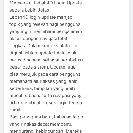
Memahami Lebah4D Login Update
secara Lebih Jelas
Lebah4D login update menjadi
topik yang relevan bagi pengguna
yang ingin memahami pengalaman
akses dengan navigasi lebih
ringkas. Dalam konteks platform
digital, istilah update tidak selalu
harus dipahami sebagai perubahan
besar pada sistem. Update juga
bisa merujuk pada cara pengguna
memahami alur akses yang lebih
sederhana, tampilan yang lebih
mudah dibaca, serta navigasi yang
tidak membuat proses login terasa
rumit.
Bagi pengguna baru, halaman login
yang ringkas dapat membantu
mengurangi kebingungan. Mereka