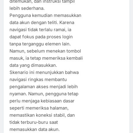
ditemukan, dan instruksi tampil
lebih sederhana.
Pengguna kemudian memasukkan
data akun dengan teliti. Karena
navigasi tidak terlalu ramai, ia
dapat fokus pada proses login
tanpa terganggu elemen lain.
Namun, sebelum menekan tombol
masuk, ia tetap memeriksa kembali
data yang dimasukkan.
Skenario ini menunjukkan bahwa
navigasi ringkas membantu
pengalaman akses menjadi lebih
nyaman. Namun, pengguna tetap
perlu menjaga kebiasaan dasar
seperti memeriksa halaman,
memastikan koneksi stabil, dan
tidak terburu-buru saat
memasukkan data akun.