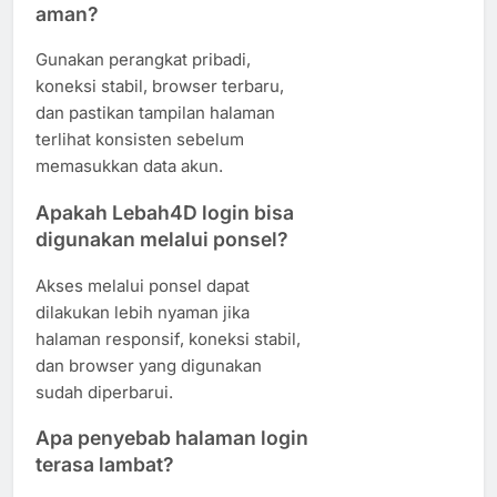
aman?
Gunakan perangkat pribadi,
koneksi stabil, browser terbaru,
dan pastikan tampilan halaman
terlihat konsisten sebelum
memasukkan data akun.
Apakah Lebah4D login bisa
digunakan melalui ponsel?
Akses melalui ponsel dapat
dilakukan lebih nyaman jika
halaman responsif, koneksi stabil,
dan browser yang digunakan
sudah diperbarui.
Apa penyebab halaman login
terasa lambat?