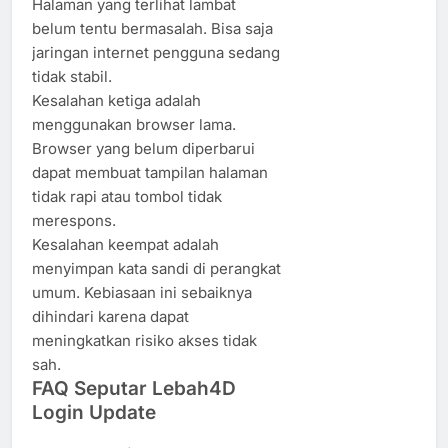
Halaman yang terlihat lambat
belum tentu bermasalah. Bisa saja
jaringan internet pengguna sedang
tidak stabil.
Kesalahan ketiga adalah
menggunakan browser lama.
Browser yang belum diperbarui
dapat membuat tampilan halaman
tidak rapi atau tombol tidak
merespons.
Kesalahan keempat adalah
menyimpan kata sandi di perangkat
umum. Kebiasaan ini sebaiknya
dihindari karena dapat
meningkatkan risiko akses tidak
sah.
FAQ Seputar Lebah4D
Login Update