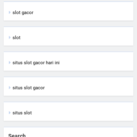
slot gacor
slot
situs slot gacor hari ini
situs slot gacor
situs slot
Search