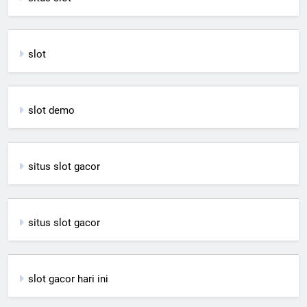
slot
slot demo
situs slot gacor
situs slot gacor
slot gacor hari ini