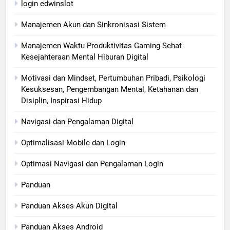
login edwinslot
Manajemen Akun dan Sinkronisasi Sistem
Manajemen Waktu Produktivitas Gaming Sehat
Kesejahteraan Mental Hiburan Digital
Motivasi dan Mindset, Pertumbuhan Pribadi, Psikologi
Kesuksesan, Pengembangan Mental, Ketahanan dan
Disiplin, Inspirasi Hidup
Navigasi dan Pengalaman Digital
Optimalisasi Mobile dan Login
Optimasi Navigasi dan Pengalaman Login
Panduan
Panduan Akses Akun Digital
Panduan Akses Android