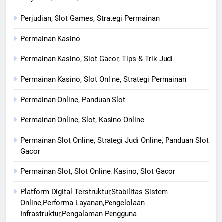
Perjudian, Slot Games, Strategi Permainan
Permainan Kasino
Permainan Kasino, Slot Gacor, Tips & Trik Judi
Permainan Kasino, Slot Online, Strategi Permainan
Permainan Online, Panduan Slot
Permainan Online, Slot, Kasino Online
Permainan Slot Online, Strategi Judi Online, Panduan Slot
Gacor
Permainan Slot, Slot Online, Kasino, Slot Gacor
Platform Digital Terstruktur,Stabilitas Sistem
Online,Performa Layanan,Pengelolaan
Infrastruktur,Pengalaman Pengguna