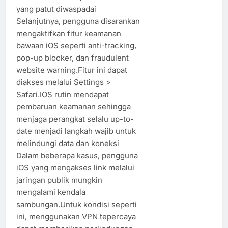
yang patut diwaspadai
Selanjutnya, pengguna disarankan
mengaktifkan fitur keamanan
bawaan iOS seperti anti-tracking,
pop-up blocker, dan fraudulent
website warning.Fitur ini dapat
diakses melalui Settings >
Safari.IOS rutin mendapat
pembaruan keamanan sehingga
menjaga perangkat selalu up-to-
date menjadi langkah wajib untuk
melindungi data dan koneksi
Dalam beberapa kasus, pengguna
iOS yang mengakses link melalui
jaringan publik mungkin
mengalami kendala
sambungan.Untuk kondisi seperti
ini, menggunakan VPN tepercaya