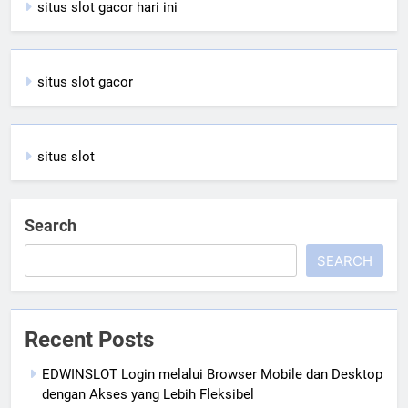
situs slot gacor hari ini
situs slot gacor
situs slot
Search
SEARCH
Recent Posts
EDWINSLOT Login melalui Browser Mobile dan Desktop
dengan Akses yang Lebih Fleksibel