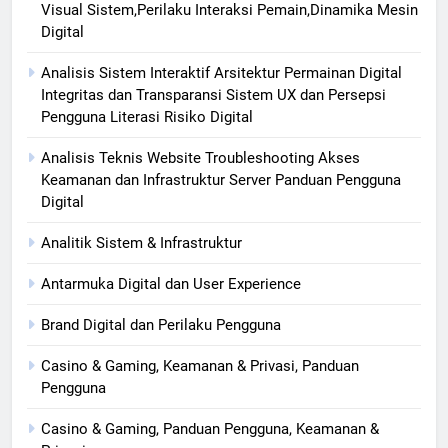
Visual Sistem,Perilaku Interaksi Pemain,Dinamika Mesin
Digital
Analisis Sistem Interaktif Arsitektur Permainan Digital
Integritas dan Transparansi Sistem UX dan Persepsi
Pengguna Literasi Risiko Digital
Analisis Teknis Website Troubleshooting Akses
Keamanan dan Infrastruktur Server Panduan Pengguna
Digital
Analitik Sistem & Infrastruktur
Antarmuka Digital dan User Experience
Brand Digital dan Perilaku Pengguna
Casino & Gaming, Keamanan & Privasi, Panduan
Pengguna
Casino & Gaming, Panduan Pengguna, Keamanan &