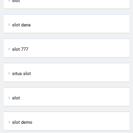
slot
slot dana
slot 777
situs slot
slot
slot demo