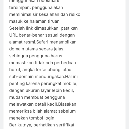
menggunakan bookmark
tersimpan, pengguna akan
meminimalisir kesalahan dan risiko
masuk ke halaman tiruan
Setelah link dimasukkan, pastikan
URL benar-benar sesuai dengan
alamat resmi.Safari menampilkan
domain utama secara jelas,
sehingga pengguna harus
memastikan tidak ada perbedaan
huruf, angka terselubung, atau
sub-domain mencurigakan.Hal ini
penting karena perangkat mobile,
dengan ukuran layar lebih kecil,
mudah membuat pengguna
melewatkan detail kecil.Biasakan
memeriksa bilah alamat sebelum
menekan tombol login
Berikutnya, perhatikan sertifikat