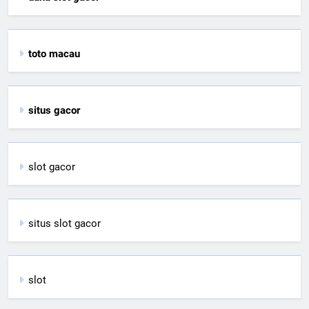
toto macau
situs gacor
slot gacor
situs slot gacor
slot