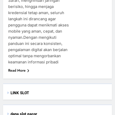
Safari, menghindari jaringan
berisiko, hingga menjaga
kredensial tetap aman, seluruh
langkah ini dirancang agar
pengguna dapat menikmati akses
mobile yang aman, cepat, dan
nyaman.Dengan mengikuti
panduan ini secara konsisten,
pengalaman digital akan berjalan
optimal tanpa mengorbankan
keamanan informasi pribadi
Read More
LINK SLOT
dana slot gacor