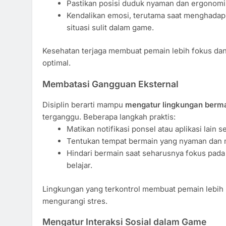
Pastikan posisi duduk nyaman dan ergonomi
Kendalikan emosi, terutama saat menghadapi
situasi sulit dalam game.
Kesehatan terjaga membuat pemain lebih fokus dan 
optimal.
Membatasi Gangguan Eksternal
Disiplin berarti mampu
mengatur lingkungan berm
terganggu. Beberapa langkah praktis:
Matikan notifikasi ponsel atau aplikasi lain 
Tentukan tempat bermain yang nyaman dan 
Hindari bermain saat seharusnya fokus pada
belajar.
Lingkungan yang terkontrol membuat pemain lebih 
mengurangi stres.
Mengatur Interaksi Sosial dalam Game