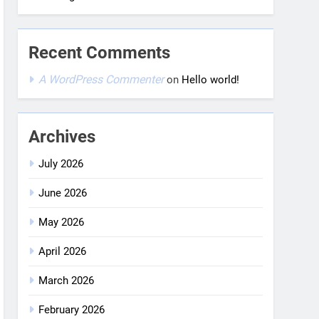
Recent Comments
A WordPress Commenter
on
Hello world!
Archives
July 2026
June 2026
May 2026
April 2026
March 2026
February 2026