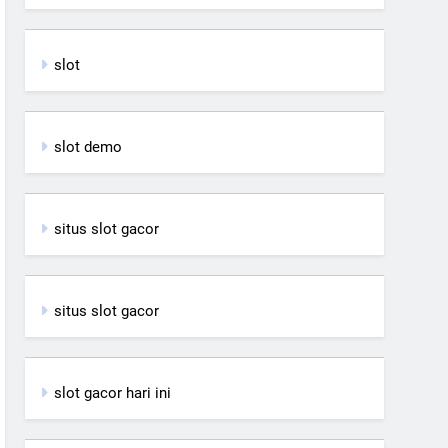
slot
slot demo
situs slot gacor
situs slot gacor
slot gacor hari ini