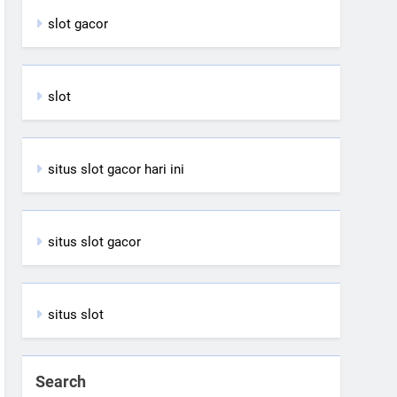
slot gacor
slot
situs slot gacor hari ini
situs slot gacor
situs slot
Search