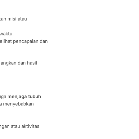
kan misi atau
waktu.
melihat pencapaian dan
angkan dan hasil
juga
menjaga tubuh
isa menyebabkan
gan atau aktivitas