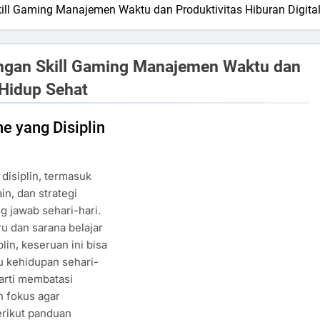
ll Gaming Manajemen Waktu dan Produktivitas Hiburan Digita
ngan Skill Gaming Manajemen Waktu dan
 Hidup Sehat
 yang Disiplin
disiplin, termasuk
n, dan strategi
 jawab sehari-hari.
u dan sarana belajar
lin, keseruan ini bisa
u kehidupan sehari-
rarti membatasi
n fokus agar
erikut panduan