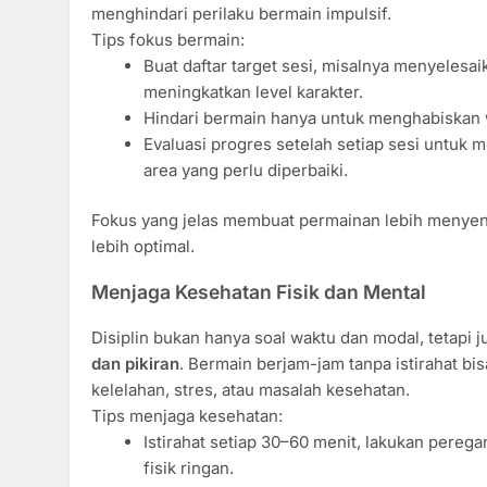
menghindari perilaku bermain impulsif.
Tips fokus bermain:
Buat daftar target sesi, misalnya menyelesai
meningkatkan level karakter.
Hindari bermain hanya untuk menghabiskan 
Evaluasi progres setelah setiap sesi untuk 
area yang perlu diperbaiki.
Fokus yang jelas membuat permainan lebih menyen
lebih optimal.
Menjaga Kesehatan Fisik dan Mental
Disiplin bukan hanya soal waktu dan modal, tetapi 
dan pikiran
. Bermain berjam-jam tanpa istirahat b
kelelahan, stres, atau masalah kesehatan.
Tips menjaga kesehatan:
Istirahat setiap 30–60 menit, lakukan peregan
fisik ringan.