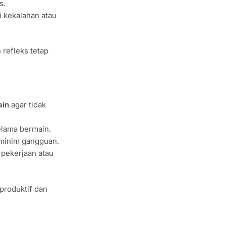
s.
 kekalahan atau
refleks tetap
ain
agar tidak
selama bermain.
minim gangguan.
 pekerjaan atau
produktif dan