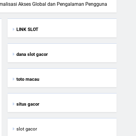
timalisasi Akses Global dan Pengalaman Pengguna
LINK SLOT
dana slot gacor
toto macau
situs gacor
slot gacor