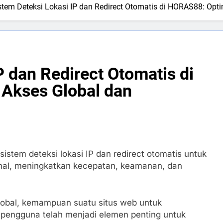
stem Deteksi Lokasi IP dan Redirect Otomatis di HORAS88: Op
P dan Redirect Otomatis di
 Akses Global dan
tem deteksi lokasi IP dan redirect otomatis untuk
nal, meningkatkan kecepatan, keamanan, dan
global, kemampuan suatu situs web untuk
 pengguna telah menjadi elemen penting untuk