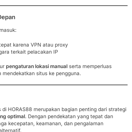
Depan
rmasuk:
 tepat karena VPN atau proxy
gara terkait pelacakan IP
tur
pengaturan lokasi manual
serta memperluas
h mendekatkan situs ke pengguna.
is di HORAS88 merupakan bagian penting dari strategi
ang optimal
. Dengan pendekatan yang tepat dan
aga kecepatan, keamanan, dan pengalaman
lternatif.