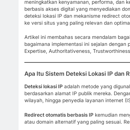
meningkatkan kenyamanan, performa, dan 
berbasis akses digital yang menyediakan do
deteksi lokasi IP dan mekanisme redirect o
ke versi situs yang paling relevan dan optima
Artikel ini membahas secara mendalam bagai
bagaimana implementasi ini sejalan dengan p
Expertise, Authoritativeness, Trustworthiness
Apa Itu Sistem Deteksi Lokasi IP dan 
Deteksi lokasi IP
adalah metode yang digunaka
berdasarkan alamat IP publik mereka. Dengan
wilayah, hingga penyedia layanan internet (
Redirect otomatis berbasis IP
kemudian menga
atau domain alternatif yang paling sesuai. Red