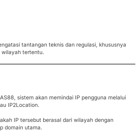
gatasi tantangan teknis dan regulasi, khususnya
 wilayah tertentu.
AS88, sistem akan memindai IP pengguna melalui
au IP2Location.
kah IP tersebut berasal dari wilayah dengan
ap domain utama.