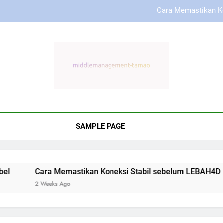
Cara Memastikan K
Login KAYA787 melalui Android
KAYA787 Login dengan Sistem Keamanan 
EDWINSLOT Login melalui Browser Mobile dan Deskt
dle Management Tam
Cara Memastikan K
Tips Dan Strategi Manajemen Dari Middle Management Tamao 
Login KAYA787 melalui Android
SAMPLE PAGE
KAYA787 Login dengan Sistem Keamanan 
ra Memastikan Koneksi Stabil sebelum LEBAH4D Login
Weeks Ago