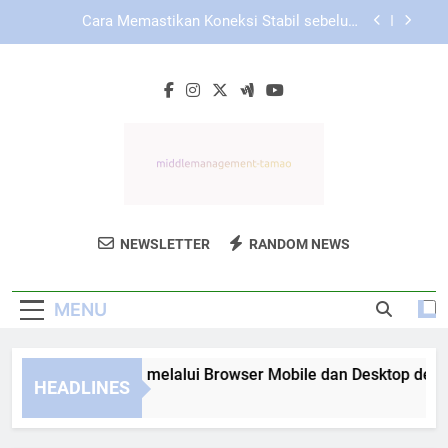
Skip
Login KAYA787 melalui Android dengan Langkah
to
yang Mudah Dipahami
content
KAYA787 Login dengan Sistem Keamanan untuk
Melindungi Informasi Pengguna
EDWINSLOT Login melalui Browser Mobile dan
Desktop dengan Akses yang Lebih Fleksibel
Cara Memastikan Koneksi Stabil sebelum
LEBAH4D Login
Login KAYA787 melalui Android dengan Langkah
yang Mudah Dipahami
Middle
Dapatkan Tips Dan Strategi Manajemen
KAYA787 Login dengan Sistem Keamanan untuk
NEWSLETTER
RANDOM NEWS
Management
Melindungi Informasi Pengguna
Dari Middle Management Tamao Untuk
Kemajuan Bisnis Anda.
Tamao
MENU
DWINSLOT Login melalui Browser Mobile dan Desktop dengan A
HEADLINES
Weeks Ago