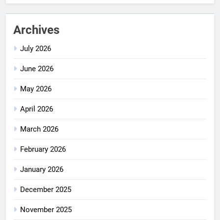
Archives
July 2026
June 2026
May 2026
April 2026
March 2026
February 2026
January 2026
December 2025
November 2025