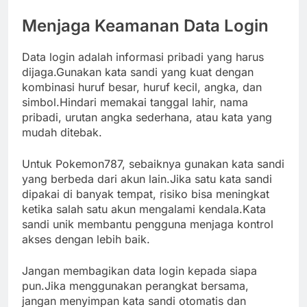
Menjaga Keamanan Data Login
Data login adalah informasi pribadi yang harus
dijaga.Gunakan kata sandi yang kuat dengan
kombinasi huruf besar, huruf kecil, angka, dan
simbol.Hindari memakai tanggal lahir, nama
pribadi, urutan angka sederhana, atau kata yang
mudah ditebak.
Untuk Pokemon787, sebaiknya gunakan kata sandi
yang berbeda dari akun lain.Jika satu kata sandi
dipakai di banyak tempat, risiko bisa meningkat
ketika salah satu akun mengalami kendala.Kata
sandi unik membantu pengguna menjaga kontrol
akses dengan lebih baik.
Jangan membagikan data login kepada siapa
pun.Jika menggunakan perangkat bersama,
jangan menyimpan kata sandi otomatis dan