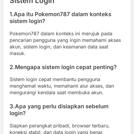
Sistem Login
1.Apa itu Pokemon787 dalam konteks
sistem login?
Pokemon787 dalam konteks ini merujuk pada
pencarian pengguna yang ingin memahami akses
akun, sistem login, dan keamanan data saat
masuk.
2.Mengapa sistem login cepat penting?
Sistem login cepat membantu pengguna
menghemat waktu, memahami alur akses, dan
mengurangi kendala saat membuka akun.
3.Apa yang perlu disiapkan sebelum
login?
Siapkan perangkat pribadi, browser terbaru,
koneksi stabil, dan data login yang benar.