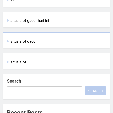
situs slot gacor hari ini
situs slot gacor
situs slot
Search
SEARCH
Recent Posts