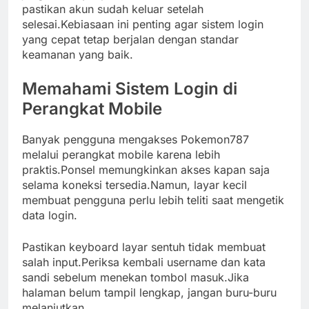
pastikan akun sudah keluar setelah
selesai.Kebiasaan ini penting agar sistem login
yang cepat tetap berjalan dengan standar
keamanan yang baik.
Memahami Sistem Login di
Perangkat Mobile
Banyak pengguna mengakses Pokemon787
melalui perangkat mobile karena lebih
praktis.Ponsel memungkinkan akses kapan saja
selama koneksi tersedia.Namun, layar kecil
membuat pengguna perlu lebih teliti saat mengetik
data login.
Pastikan keyboard layar sentuh tidak membuat
salah input.Periksa kembali username dan kata
sandi sebelum menekan tombol masuk.Jika
halaman belum tampil lengkap, jangan buru-buru
melanjutkan.