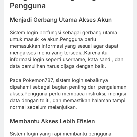
Pengguna
Menjadi Gerbang Utama Akses Akun
Sistem login berfungsi sebagai gerbang utama
untuk masuk ke akun.Pengguna perlu
memasukkan informasi yang sesuai agar dapat
mengakses menu yang tersedia.Karena itu,
informasi login seperti username, kata sandi, dan
data pemulihan harus dijaga dengan baik.
Pada Pokemon787, sistem login sebaiknya
dipahami sebagai bagian penting dari pengalaman
akses.Pengguna perlu membaca instruksi, mengisi
data dengan teliti, dan memastikan halaman tampil
normal sebelum melanjutkan.
Membantu Akses Lebih Efisien
Sistem login yang rapi membantu pengguna