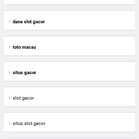
dana slot gacor
toto macau
situs gacor
slot gacor
situs slot gacor