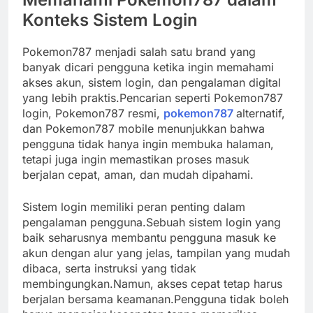
Konteks Sistem Login
Pokemon787 menjadi salah satu brand yang
banyak dicari pengguna ketika ingin memahami
akses akun, sistem login, dan pengalaman digital
yang lebih praktis.Pencarian seperti Pokemon787
login, Pokemon787 resmi,
pokemon787
alternatif,
dan Pokemon787 mobile menunjukkan bahwa
pengguna tidak hanya ingin membuka halaman,
tetapi juga ingin memastikan proses masuk
berjalan cepat, aman, dan mudah dipahami.
Sistem login memiliki peran penting dalam
pengalaman pengguna.Sebuah sistem login yang
baik seharusnya membantu pengguna masuk ke
akun dengan alur yang jelas, tampilan yang mudah
dibaca, serta instruksi yang tidak
membingungkan.Namun, akses cepat tetap harus
berjalan bersama keamanan.Pengguna tidak boleh