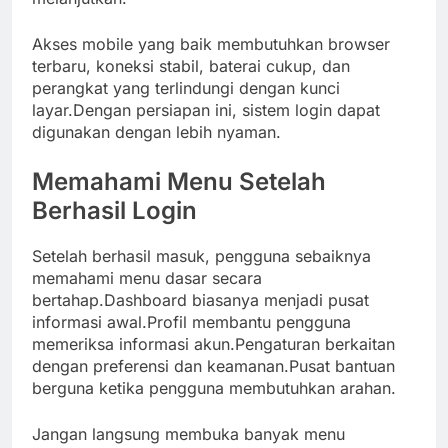
Akses mobile yang baik membutuhkan browser
terbaru, koneksi stabil, baterai cukup, dan
perangkat yang terlindungi dengan kunci
layar.Dengan persiapan ini, sistem login dapat
digunakan dengan lebih nyaman.
Memahami Menu Setelah
Berhasil Login
Setelah berhasil masuk, pengguna sebaiknya
memahami menu dasar secara
bertahap.Dashboard biasanya menjadi pusat
informasi awal.Profil membantu pengguna
memeriksa informasi akun.Pengaturan berkaitan
dengan preferensi dan keamanan.Pusat bantuan
berguna ketika pengguna membutuhkan arahan.
Jangan langsung membuka banyak menu