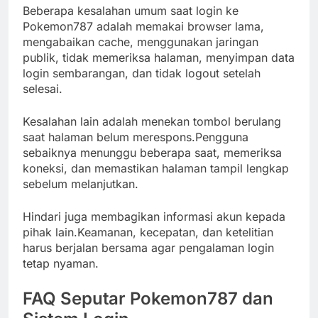
Beberapa kesalahan umum saat login ke
Pokemon787 adalah memakai browser lama,
mengabaikan cache, menggunakan jaringan
publik, tidak memeriksa halaman, menyimpan data
login sembarangan, dan tidak logout setelah
selesai.
Kesalahan lain adalah menekan tombol berulang
saat halaman belum merespons.Pengguna
sebaiknya menunggu beberapa saat, memeriksa
koneksi, dan memastikan halaman tampil lengkap
sebelum melanjutkan.
Hindari juga membagikan informasi akun kepada
pihak lain.Keamanan, kecepatan, dan ketelitian
harus berjalan bersama agar pengalaman login
tetap nyaman.
FAQ Seputar Pokemon787 dan