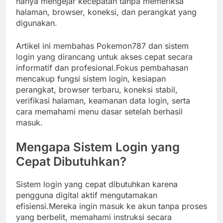
hanya mengejar kecepatan tanpa memeriksa
halaman, browser, koneksi, dan perangkat yang
digunakan.
Artikel ini membahas Pokemon787 dan sistem
login yang dirancang untuk akses cepat secara
informatif dan profesional.Fokus pembahasan
mencakup fungsi sistem login, kesiapan
perangkat, browser terbaru, koneksi stabil,
verifikasi halaman, keamanan data login, serta
cara memahami menu dasar setelah berhasil
masuk.
Mengapa Sistem Login yang
Cepat Dibutuhkan?
Sistem login yang cepat dibutuhkan karena
pengguna digital aktif mengutamakan
efisiensi.Mereka ingin masuk ke akun tanpa proses
yang berbelit, memahami instruksi secara