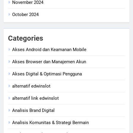
November 2024
October 2024
Categories
Akses Android dan Keamanan Mobile
Akses Browser dan Manajemen Akun
Akses Digital & Optimasi Pengguna
alternatif edwinslot
alternatif link edwinslot
Analisis Brand Digital
Analisis Komunitas & Strategi Bermain