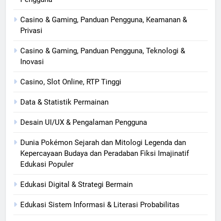
Casino & Gaming, Panduan Pengguna, Keamanan &
Privasi
Casino & Gaming, Panduan Pengguna, Teknologi &
Inovasi
Casino, Slot Online, RTP Tinggi
Data & Statistik Permainan
Desain UI/UX & Pengalaman Pengguna
Dunia Pokémon Sejarah dan Mitologi Legenda dan
Kepercayaan Budaya dan Peradaban Fiksi Imajinatif
Edukasi Populer
Edukasi Digital & Strategi Bermain
Edukasi Sistem Informasi & Literasi Probabilitas