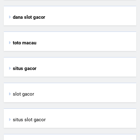
dana slot gacor
toto macau
situs gacor
slot gacor
situs slot gacor