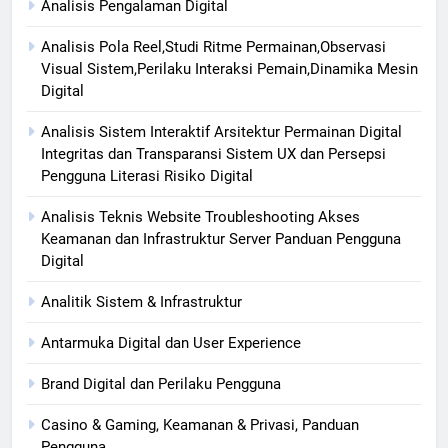
Analisis Pengalaman Digital
Analisis Pola Reel,Studi Ritme Permainan,Observasi
Visual Sistem,Perilaku Interaksi Pemain,Dinamika Mesin
Digital
Analisis Sistem Interaktif Arsitektur Permainan Digital
Integritas dan Transparansi Sistem UX dan Persepsi
Pengguna Literasi Risiko Digital
Analisis Teknis Website Troubleshooting Akses
Keamanan dan Infrastruktur Server Panduan Pengguna
Digital
Analitik Sistem & Infrastruktur
Antarmuka Digital dan User Experience
Brand Digital dan Perilaku Pengguna
Casino & Gaming, Keamanan & Privasi, Panduan
Pengguna