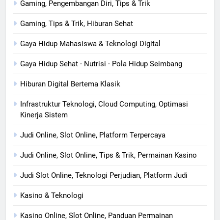
Gaming, Pengembangan Diri, Tips & Trik
Gaming, Tips & Trik, Hiburan Sehat
Gaya Hidup Mahasiswa & Teknologi Digital
Gaya Hidup Sehat · Nutrisi · Pola Hidup Seimbang
Hiburan Digital Bertema Klasik
Infrastruktur Teknologi, Cloud Computing, Optimasi
Kinerja Sistem
Judi Online, Slot Online, Platform Terpercaya
Judi Online, Slot Online, Tips & Trik, Permainan Kasino
Judi Slot Online, Teknologi Perjudian, Platform Judi
Kasino & Teknologi
Kasino Online, Slot Online, Panduan Permainan