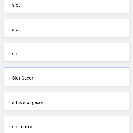
slot
slot
slot
Slot Gacor
situs slot gacor
slot gacor