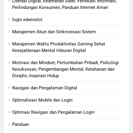
Literasi Digital, Keamanan Siber, Verifikasi Informasi,
Perlindungan Konsumen, Panduan Internet Aman
login edwinslot
Manajemen Akun dan Sinkronisasi Sistem
Manajemen Waktu Produktivitas Gaming Sehat
Kesejahteraan Mental Hiburan Digital
Motivasi dan Mindset, Pertumbuhan Pribadi, Psikologi
Kesuksesan, Pengembangan Mental, Ketahanan dan
Disiplin, Inspirasi Hidup
Navigasi dan Pengalaman Digital
Optimalisasi Mobile dan Login
Optimasi Navigasi dan Pengalaman Login
Panduan