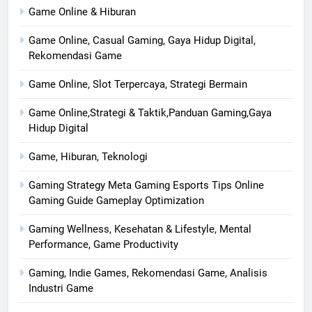
Game Online & Hiburan
Game Online, Casual Gaming, Gaya Hidup Digital,
Rekomendasi Game
Game Online, Slot Terpercaya, Strategi Bermain
Game Online,Strategi & Taktik,Panduan Gaming,Gaya
Hidup Digital
Game, Hiburan, Teknologi
Gaming Strategy Meta Gaming Esports Tips Online
Gaming Guide Gameplay Optimization
Gaming Wellness, Kesehatan & Lifestyle, Mental
Performance, Game Productivity
Gaming, Indie Games, Rekomendasi Game, Analisis
Industri Game