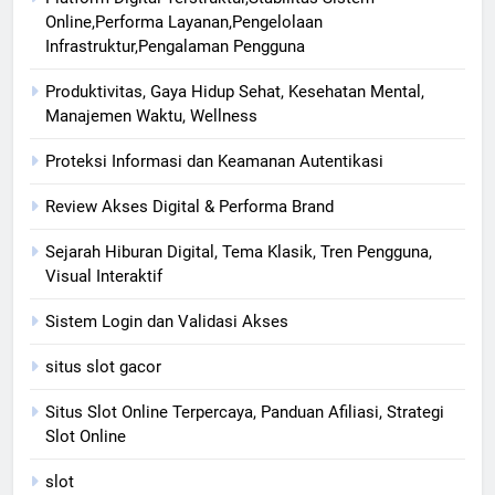
Online,Performa Layanan,Pengelolaan
Infrastruktur,Pengalaman Pengguna
Produktivitas, Gaya Hidup Sehat, Kesehatan Mental,
Manajemen Waktu, Wellness
Proteksi Informasi dan Keamanan Autentikasi
Review Akses Digital & Performa Brand
Sejarah Hiburan Digital, Tema Klasik, Tren Pengguna,
Visual Interaktif
Sistem Login dan Validasi Akses
situs slot gacor
Situs Slot Online Terpercaya, Panduan Afiliasi, Strategi
Slot Online
slot