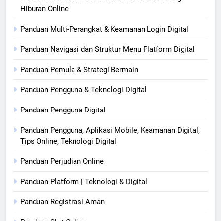
Hiburan Online
Panduan Multi-Perangkat & Keamanan Login Digital
Panduan Navigasi dan Struktur Menu Platform Digital
Panduan Pemula & Strategi Bermain
Panduan Pengguna & Teknologi Digital
Panduan Pengguna Digital
Panduan Pengguna, Aplikasi Mobile, Keamanan Digital,
Tips Online, Teknologi Digital
Panduan Perjudian Online
Panduan Platform | Teknologi & Digital
Panduan Registrasi Aman