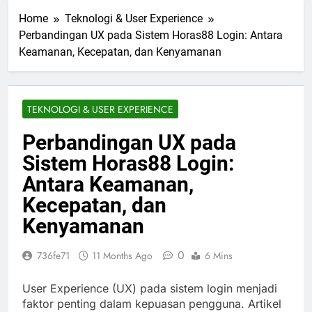
Home
Teknologi & User Experience
Perbandingan UX pada Sistem Horas88 Login: Antara
Keamanan, Kecepatan, dan Kenyamanan
TEKNOLOGI & USER EXPERIENCE
Perbandingan UX pada
Sistem Horas88 Login:
Antara Keamanan,
Kecepatan, dan
Kenyamanan
0
736fe71
11 Months Ago
6 Mins
User Experience (UX) pada sistem login menjadi
faktor penting dalam kepuasan pengguna. Artikel