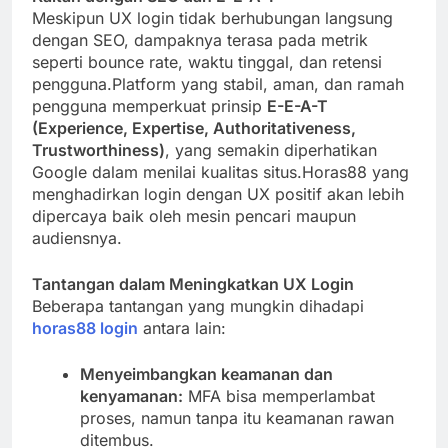
Meskipun UX login tidak berhubungan langsung
dengan SEO, dampaknya terasa pada metrik
seperti bounce rate, waktu tinggal, dan retensi
pengguna.Platform yang stabil, aman, dan ramah
pengguna memperkuat prinsip
E-E-A-T
(Experience, Expertise, Authoritativeness,
Trustworthiness)
, yang semakin diperhatikan
Google dalam menilai kualitas situs.Horas88 yang
menghadirkan login dengan UX positif akan lebih
dipercaya baik oleh mesin pencari maupun
audiensnya.
Tantangan dalam Meningkatkan UX Login
Beberapa tantangan yang mungkin dihadapi
horas88 login
antara lain:
Menyeimbangkan keamanan dan
kenyamanan:
MFA bisa memperlambat
proses, namun tanpa itu keamanan rawan
ditembus.