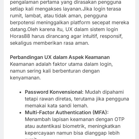
pengalaman pertama yang dirasakan pengguna
setiap kali mengakses layanan.Jika login terasa
rumit, lambat, atau tidak aman, pengguna
berpotensi meninggalkan platform secepat mereka
datang.Oleh karena itu, UX dalam sistem login
Horas88 harus dirancang agar intuitif, responsif,
sekaligus memberikan rasa aman.
Perbandingan UX dalam Aspek Keamanan
Keamanan adalah faktor utama dalam login,
namun sering kali berbenturan dengan
kenyamanan.
Password Konvensional:
Mudah dipahami
tetapi rawan diretas, terutama jika pengguna
memakai kata sandi lemah.
Multi-Factor Authentication (MFA):
Menambah lapisan keamanan dengan OTP
atau autentikasi biometrik, meningkatkan
kepercayaan namun bisa dianggap lebih