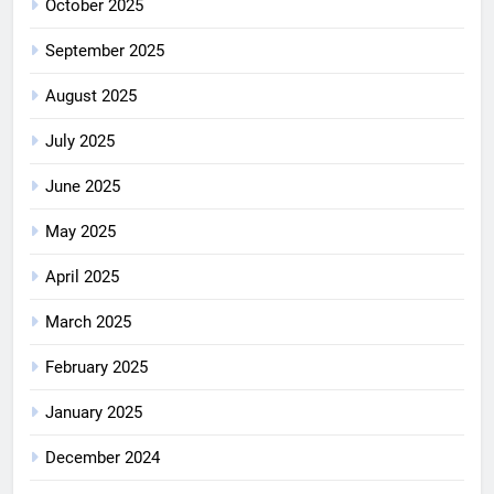
October 2025
September 2025
August 2025
July 2025
June 2025
May 2025
April 2025
March 2025
February 2025
January 2025
December 2024