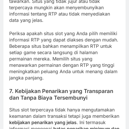
tawarkan. Situs yang tidak jujur atau tidak
terpercaya mungkin akan menyembunyikan
informasi tentang RTP atau tidak menyediakan
data yang jelas.
Periksa apakah situs slot yang Anda pilih memiliki
informasi RTP yang dapat diakses dengan mudah.
Beberapa situs bahkan menampilkan RTP untuk
setiap game secara langsung di halaman
permainan mereka. Memilih situs yang
menawarkan permainan dengan RTP yang tinggi
meningkatkan peluang Anda untuk menang dalam
jangka panjang.
7.
Kebijakan Penarikan yang Transparan
dan Tanpa Biaya Tersembunyi
Situs slot terpercaya tidak hanya mengutamakan
keamanan dalam transaksi tetapi juga memberikan
kebijakan penarikan yang jelas
. Ini termasuk
informasi mengenai
batas penarikan minimum dan