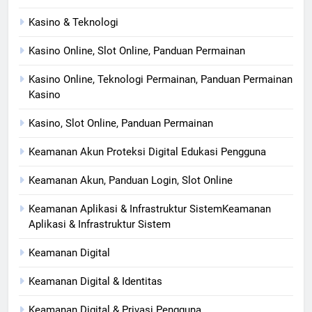
Kasino & Teknologi
Kasino Online, Slot Online, Panduan Permainan
Kasino Online, Teknologi Permainan, Panduan Permainan
Kasino
Kasino, Slot Online, Panduan Permainan
Keamanan Akun Proteksi Digital Edukasi Pengguna
Keamanan Akun, Panduan Login, Slot Online
Keamanan Aplikasi & Infrastruktur SistemKeamanan
Aplikasi & Infrastruktur Sistem
Keamanan Digital
Keamanan Digital & Identitas
Keamanan Digital & Privasi Pengguna