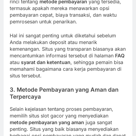
rinci tentang
metode pembayaran
yang tersedia,
termasuk apakah mereka menawarkan opsi
pembayaran cepat, biaya transaksi, dan waktu
pemrosesan untuk penarikan.
Hal ini sangat penting untuk diketahui sebelum
Anda melakukan deposit atau menarik
kemenangan. Situs yang transparan biasanya akan
mencantumkan informasi tersebut di halaman
FAQ
atau
syarat dan ketentuan
, sehingga pemain bisa
memahami bagaimana cara kerja pembayaran di
situs tersebut.
3.
Metode Pembayaran yang Aman dan
Terpercaya
Selain kejelasan tentang proses pembayaran,
memilih situs slot gacor yang menyediakan
metode pembayaran yang aman
juga sangat
penting. Situs yang baik biasanya menyediakan
berbagai opsi pembayaran yang mudah dan dapat