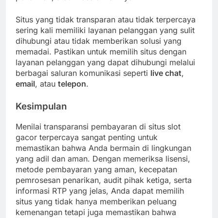
Situs yang tidak transparan atau tidak terpercaya
sering kali memiliki layanan pelanggan yang sulit
dihubungi atau tidak memberikan solusi yang
memadai. Pastikan untuk memilih situs dengan
layanan pelanggan yang dapat dihubungi melalui
berbagai saluran komunikasi seperti
live chat
,
email
, atau
telepon
.
Kesimpulan
Menilai transparansi pembayaran di situs slot
gacor terpercaya sangat penting untuk
memastikan bahwa Anda bermain di lingkungan
yang adil dan aman. Dengan memeriksa lisensi,
metode pembayaran yang aman, kecepatan
pemrosesan penarikan, audit pihak ketiga, serta
informasi RTP yang jelas, Anda dapat memilih
situs yang tidak hanya memberikan peluang
kemenangan tetapi juga memastikan bahwa