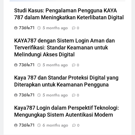
Studi Kasus: Pengalaman Pengguna KAYA
787 dalam Meningkatkan Keterlibatan Digital
736fe71
5 months ago
0
KAYA787 dengan Sistem Login Aman dan
Terverifikasi: Standar Keamanan untuk
Melindungi Akses Digital
736fe71
5 months ago
0
Kaya 787 dan Standar Proteksi Digital yang
Diterapkan untuk Keamanan Pengguna
736fe71
5 months ago
0
Kaya787 Login dalam Perspektif Teknologi:
Mengungkap Sistem Autentikasi Modern
736fe71
6 months ago
0