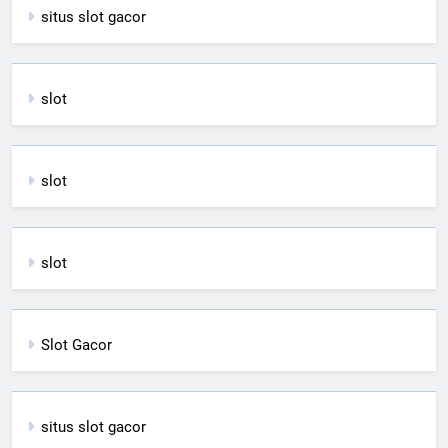
situs slot gacor
slot
slot
slot
Slot Gacor
situs slot gacor