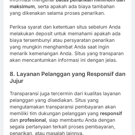
maksimum
, serta apakah ada biaya tambahan
yang dikenakan selama proses penarikan.
Periksa syarat dan ketentuan situs sebelum Anda
melakukan deposit untuk memahami apakah ada
biaya tersembunyi atau persyaratan penarikan
yang mungkin menghambat Anda saat ingin
menarik kemenangan Anda. Situs yang transparan
akan mencantumkan informasi ini dengan jelas.
8.
Layanan Pelanggan yang Responsif dan
Jujur
Transparansi juga tercermin dari kualitas layanan
pelanggan yang disediakan. Situs yang
mengutamakan transparansi pembayaran akan
memiliki tim dukungan pelanggan yang
responsif
dan
profesional
, siap membantu Anda dengan
segala pertanyaan terkait proses pembayaran,
penarikan, atau masalah lainnya.