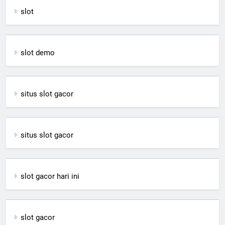
slot
slot demo
situs slot gacor
situs slot gacor
slot gacor hari ini
slot gacor