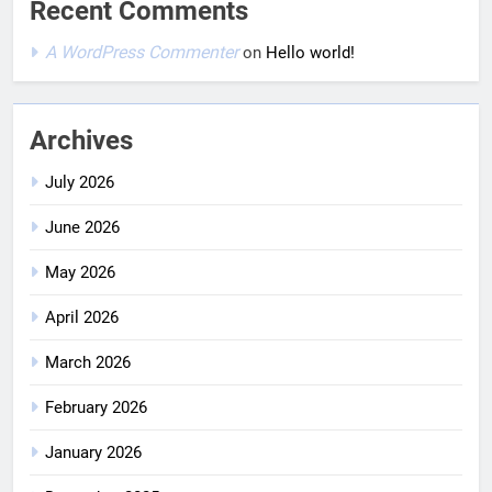
Recent Comments
A WordPress Commenter
on
Hello world!
Archives
July 2026
June 2026
May 2026
April 2026
March 2026
February 2026
January 2026