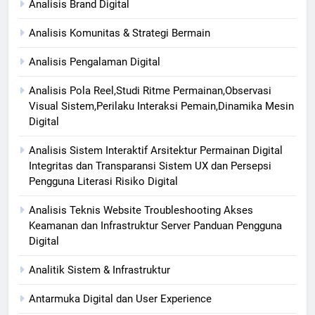
Analisis Brand Digital
Analisis Komunitas & Strategi Bermain
Analisis Pengalaman Digital
Analisis Pola Reel,Studi Ritme Permainan,Observasi
Visual Sistem,Perilaku Interaksi Pemain,Dinamika Mesin
Digital
Analisis Sistem Interaktif Arsitektur Permainan Digital
Integritas dan Transparansi Sistem UX dan Persepsi
Pengguna Literasi Risiko Digital
Analisis Teknis Website Troubleshooting Akses
Keamanan dan Infrastruktur Server Panduan Pengguna
Digital
Analitik Sistem & Infrastruktur
Antarmuka Digital dan User Experience