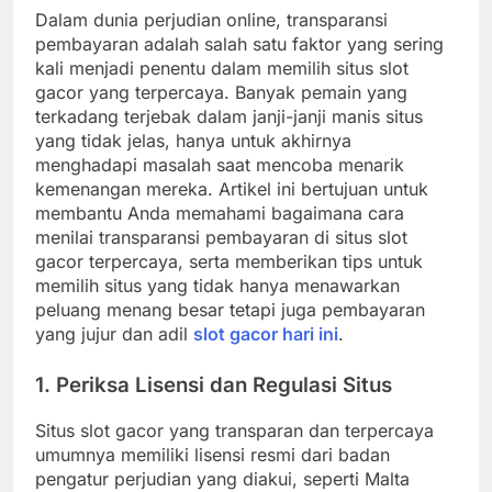
Dalam dunia perjudian online, transparansi
pembayaran adalah salah satu faktor yang sering
kali menjadi penentu dalam memilih situs slot
gacor yang terpercaya. Banyak pemain yang
terkadang terjebak dalam janji-janji manis situs
yang tidak jelas, hanya untuk akhirnya
menghadapi masalah saat mencoba menarik
kemenangan mereka. Artikel ini bertujuan untuk
membantu Anda memahami bagaimana cara
menilai transparansi pembayaran di situs slot
gacor terpercaya, serta memberikan tips untuk
memilih situs yang tidak hanya menawarkan
peluang menang besar tetapi juga pembayaran
yang jujur dan adil
slot gacor hari ini
.
1.
Periksa Lisensi dan Regulasi Situs
Situs slot gacor yang transparan dan terpercaya
umumnya memiliki lisensi resmi dari badan
pengatur perjudian yang diakui, seperti Malta