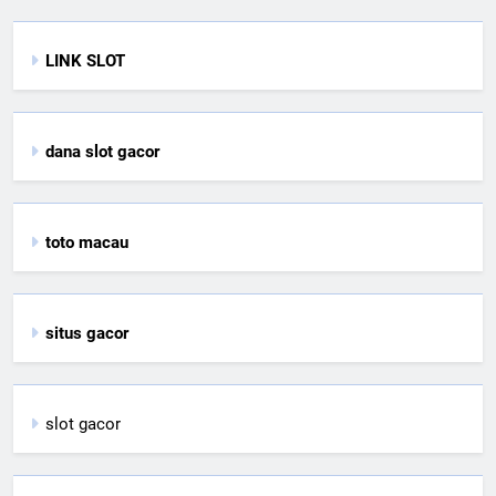
LINK SLOT
dana slot gacor
toto macau
situs gacor
slot gacor