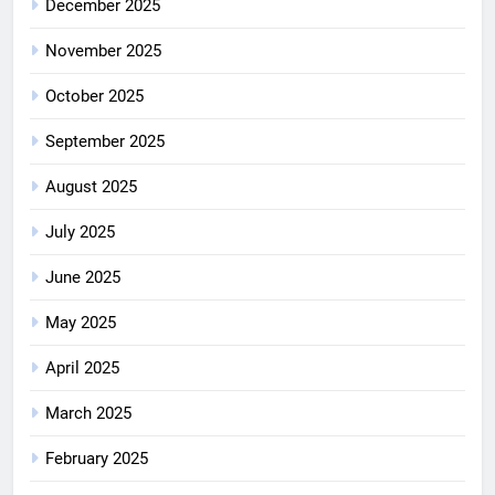
December 2025
November 2025
October 2025
September 2025
August 2025
July 2025
June 2025
May 2025
April 2025
March 2025
February 2025