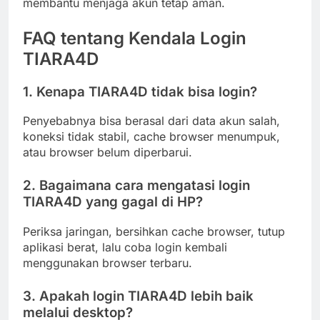
membantu menjaga akun tetap aman.
FAQ tentang Kendala Login
TIARA4D
1. Kenapa TIARA4D tidak bisa login?
Penyebabnya bisa berasal dari data akun salah,
koneksi tidak stabil, cache browser menumpuk,
atau browser belum diperbarui.
2. Bagaimana cara mengatasi login
TIARA4D yang gagal di HP?
Periksa jaringan, bersihkan cache browser, tutup
aplikasi berat, lalu coba login kembali
menggunakan browser terbaru.
3. Apakah login TIARA4D lebih baik
melalui desktop?