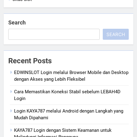
Search
SEARCH
Recent Posts
EDWINSLOT Login melalui Browser Mobile dan Desktop
dengan Akses yang Lebih Fleksibel
Cara Memastikan Koneksi Stabil sebelum LEBAH4D
Login
Login KAYA787 melalui Android dengan Langkah yang
Mudah Dipahami
KAYA787 Login dengan Sistem Keamanan untuk
Melindungi Informasi Pengguna