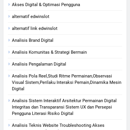
Akses Digital & Optimasi Pengguna
alternatif edwinslot
alternatif link edwinslot
Analisis Brand Digital
Analisis Komunitas & Strategi Bermain
Analisis Pengalaman Digital
Analisis Pola Reel,Studi Ritme Permainan,Observasi
Visual Sistem,Perilaku Interaksi Pemain,Dinamika Mesin
Digital
Analisis Sistem Interaktif Arsitektur Permainan Digital
Integritas dan Transparansi Sistem UX dan Persepsi
Pengguna Literasi Risiko Digital
Analisis Teknis Website Troubleshooting Akses