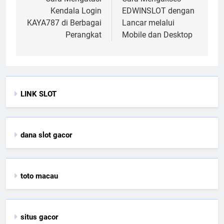
navigation
Kendala Login
EDWINSLOT dengan
KAYA787 di Berbagai
Lancar melalui
Perangkat
Mobile dan Desktop
LINK SLOT
dana slot gacor
toto macau
situs gacor