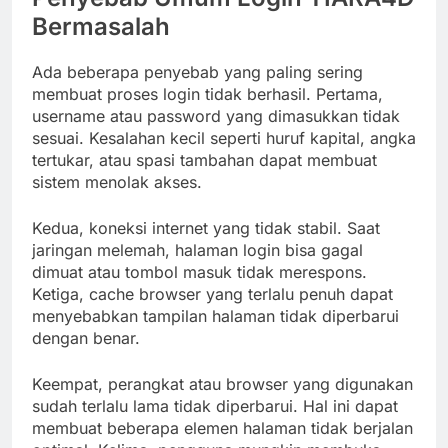
Bermasalah
Ada beberapa penyebab yang paling sering
membuat proses login tidak berhasil. Pertama,
username atau password yang dimasukkan tidak
sesuai. Kesalahan kecil seperti huruf kapital, angka
tertukar, atau spasi tambahan dapat membuat
sistem menolak akses.
Kedua, koneksi internet yang tidak stabil. Saat
jaringan melemah, halaman login bisa gagal
dimuat atau tombol masuk tidak merespons.
Ketiga, cache browser yang terlalu penuh dapat
menyebabkan tampilan halaman tidak diperbarui
dengan benar.
Keempat, perangkat atau browser yang digunakan
sudah terlalu lama tidak diperbarui. Hal ini dapat
membuat beberapa elemen halaman tidak berjalan