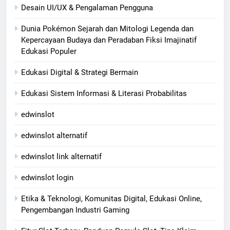
Desain UI/UX & Pengalaman Pengguna
Dunia Pokémon Sejarah dan Mitologi Legenda dan
Kepercayaan Budaya dan Peradaban Fiksi Imajinatif
Edukasi Populer
Edukasi Digital & Strategi Bermain
Edukasi Sistem Informasi & Literasi Probabilitas
edwinslot
edwinslot alternatif
edwinslot link alternatif
edwinslot login
Etika & Teknologi, Komunitas Digital, Edukasi Online,
Pengembangan Industri Gaming