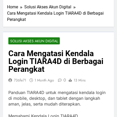
Home
Solusi Akses Akun Digital
Cara Mengatasi Kendala Login TIARA4D di Berbagai
Perangkat
SOLUSI AKSES AKUN DIGITAL
Cara Mengatasi Kendala
Login TIARA4D di Berbagai
Perangkat
0
736fe71
1 Month Ago
13 Mins
Panduan TIARA4D untuk mengatasi kendala login
di mobile, desktop, dan tablet dengan langkah
aman, jelas, serta mudah diterapkan.
Memahami Kendala Login TIARA4D