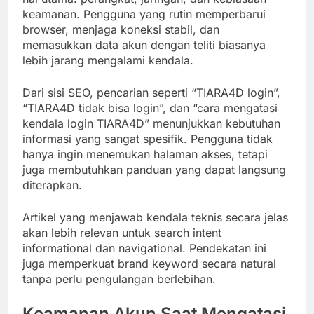
keamanan. Pengguna yang rutin memperbarui
browser, menjaga koneksi stabil, dan
memasukkan data akun dengan teliti biasanya
lebih jarang mengalami kendala.
Dari sisi SEO, pencarian seperti “TIARA4D login”,
“TIARA4D tidak bisa login”, dan “cara mengatasi
kendala login TIARA4D” menunjukkan kebutuhan
informasi yang sangat spesifik. Pengguna tidak
hanya ingin menemukan halaman akses, tetapi
juga membutuhkan panduan yang dapat langsung
diterapkan.
Artikel yang menjawab kendala teknis secara jelas
akan lebih relevan untuk search intent
informational dan navigational. Pendekatan ini
juga memperkuat brand keyword secara natural
tanpa perlu pengulangan berlebihan.
Keamanan Akun Saat Mengatasi