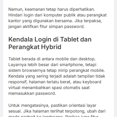
Namun, keamanan tetap harus diperhatikan.
Hindari login dari komputer publik atau perangkat
kantor yang digunakan bersama. Jika terpaksa,
jangan aktifkan fitur simpan password.
Kendala Login di Tablet dan
Perangkat Hybrid
Tablet berada di antara mobile dan desktop.
Layarnya lebih besar dari smartphone, tetapi
sistem browsernya tetap mirip perangkat mobile.
Kendala yang sering terjadi adalah tampilan tidak
responsif, halaman terlalu berat, atau keyboard
virtual menambahkan spasi otomatis saat
memasukkan password.
Untuk mengatasinya, pastikan orientasi layar
sesuai. Jika halaman terlihat terpotong, ubah dari
mode portrait ke landscape. Periksa juga fitur