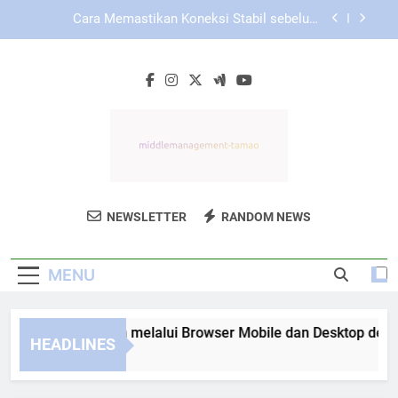
Skip
Login KAYA787 melalui Android dengan Langkah
to
yang Mudah Dipahami
content
KAYA787 Login dengan Sistem Keamanan untuk
Melindungi Informasi Pengguna
EDWINSLOT Login melalui Browser Mobile dan
Desktop dengan Akses yang Lebih Fleksibel
Cara Memastikan Koneksi Stabil sebelum
LEBAH4D Login
Login KAYA787 melalui Android dengan Langkah
yang Mudah Dipahami
Middle
Dapatkan Tips Dan Strategi Manajemen
KAYA787 Login dengan Sistem Keamanan untuk
NEWSLETTER
RANDOM NEWS
Management
Melindungi Informasi Pengguna
Dari Middle Management Tamao Untuk
Kemajuan Bisnis Anda.
Tamao
MENU
WINSLOT Login melalui Browser Mobile dan Desktop dengan A
HEADLINES
Weeks Ago