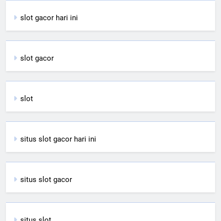
slot gacor hari ini
slot gacor
slot
situs slot gacor hari ini
situs slot gacor
situs slot