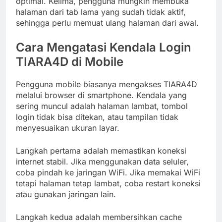
optimal. Kelima, pengguna mungkin membuka
halaman dari tab lama yang sudah tidak aktif,
sehingga perlu memuat ulang halaman dari awal.
Cara Mengatasi Kendala Login
TIARA4D di Mobile
Pengguna mobile biasanya mengakses TIARA4D
melalui browser di smartphone. Kendala yang
sering muncul adalah halaman lambat, tombol
login tidak bisa ditekan, atau tampilan tidak
menyesuaikan ukuran layar.
Langkah pertama adalah memastikan koneksi
internet stabil. Jika menggunakan data seluler,
coba pindah ke jaringan WiFi. Jika memakai WiFi
tetapi halaman tetap lambat, coba restart koneksi
atau gunakan jaringan lain.
Langkah kedua adalah membersihkan cache