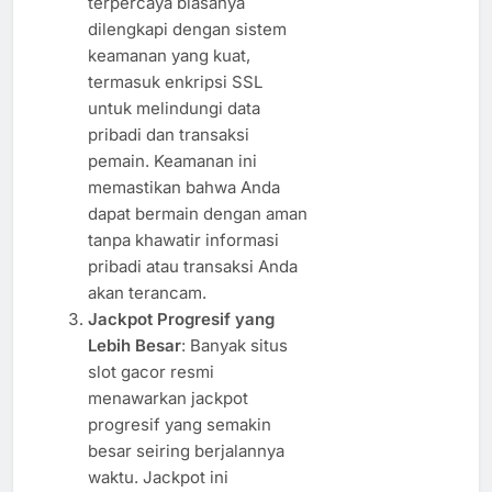
terpercaya biasanya
dilengkapi dengan sistem
keamanan yang kuat,
termasuk enkripsi SSL
untuk melindungi data
pribadi dan transaksi
pemain. Keamanan ini
memastikan bahwa Anda
dapat bermain dengan aman
tanpa khawatir informasi
pribadi atau transaksi Anda
akan terancam.
Jackpot Progresif yang
Lebih Besar
: Banyak situs
slot gacor resmi
menawarkan jackpot
progresif yang semakin
besar seiring berjalannya
waktu. Jackpot ini