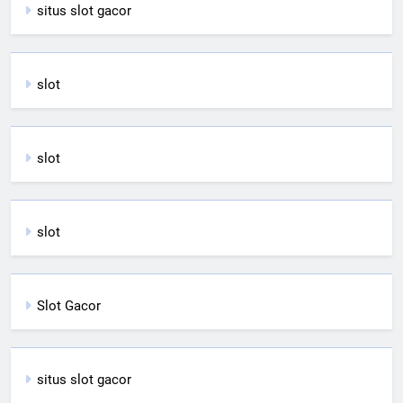
situs slot gacor
slot
slot
slot
Slot Gacor
situs slot gacor