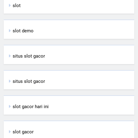
slot
slot demo
situs slot gacor
situs slot gacor
slot gacor hari ini
slot gacor