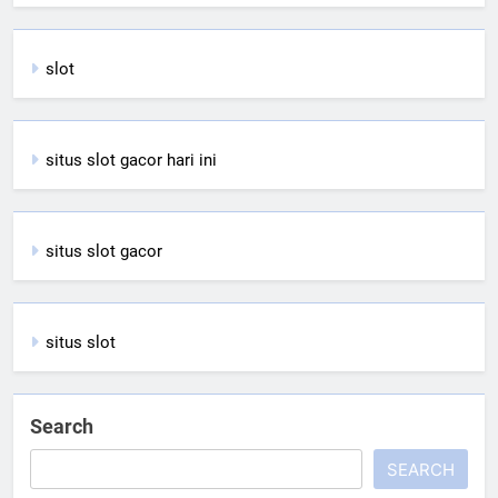
slot
situs slot gacor hari ini
situs slot gacor
situs slot
Search
SEARCH