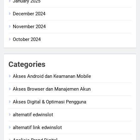
January 2025
December 2024
November 2024
October 2024
Categories
Akses Android dan Keamanan Mobile
Akses Browser dan Manajemen Akun
Akses Digital & Optimasi Pengguna
alternatif edwinslot
alternatif link edwinslot