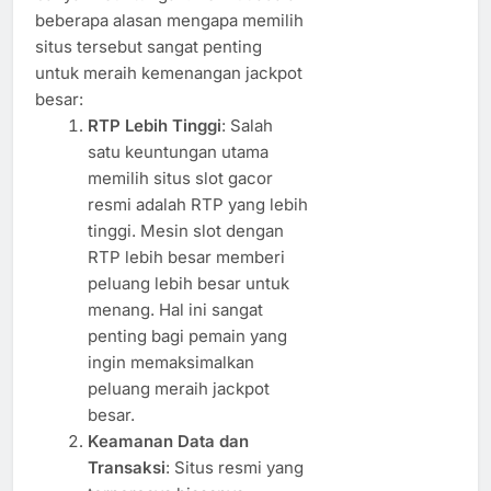
beberapa alasan mengapa memilih
situs tersebut sangat penting
untuk meraih kemenangan jackpot
besar:
RTP Lebih Tinggi
: Salah
satu keuntungan utama
memilih situs slot gacor
resmi adalah RTP yang lebih
tinggi. Mesin slot dengan
RTP lebih besar memberi
peluang lebih besar untuk
menang. Hal ini sangat
penting bagi pemain yang
ingin memaksimalkan
peluang meraih jackpot
besar.
Keamanan Data dan
Transaksi
: Situs resmi yang