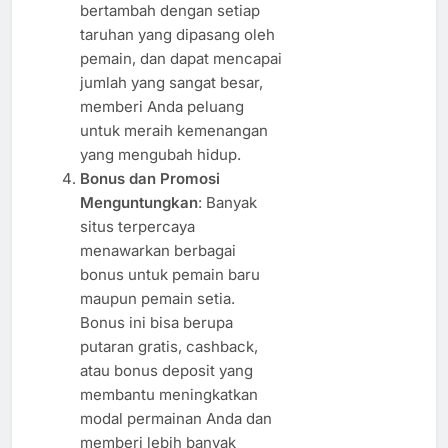
bertambah dengan setiap
taruhan yang dipasang oleh
pemain, dan dapat mencapai
jumlah yang sangat besar,
memberi Anda peluang
untuk meraih kemenangan
yang mengubah hidup.
Bonus dan Promosi
Menguntungkan
: Banyak
situs terpercaya
menawarkan berbagai
bonus untuk pemain baru
maupun pemain setia.
Bonus ini bisa berupa
putaran gratis, cashback,
atau bonus deposit yang
membantu meningkatkan
modal permainan Anda dan
memberi lebih banyak