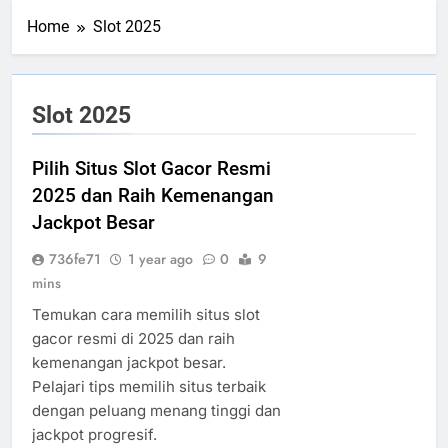
Home
Slot 2025
Slot 2025
Pilih Situs Slot Gacor Resmi
2025 dan Raih Kemenangan
Jackpot Besar
736fe71
1 year ago
0
9
mins
Temukan cara memilih situs slot
gacor resmi di 2025 dan raih
kemenangan jackpot besar.
Pelajari tips memilih situs terbaik
dengan peluang menang tinggi dan
jackpot progresif.