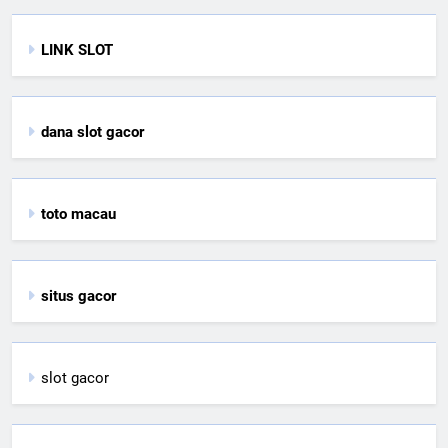
LINK SLOT
dana slot gacor
toto macau
situs gacor
slot gacor