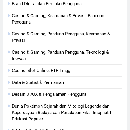
Brand Digital dan Perilaku Pengguna
Casino & Gaming, Keamanan & Privasi, Panduan
Pengguna
Casino & Gaming, Panduan Pengguna, Keamanan &
Privasi
Casino & Gaming, Panduan Pengguna, Teknologi &
Inovasi
Casino, Slot Online, RTP Tinggi
Data & Statistik Permainan
Desain UI/UX & Pengalaman Pengguna
Dunia Pokémon Sejarah dan Mitologi Legenda dan
Kepercayaan Budaya dan Peradaban Fiksi Imajinatif
Edukasi Populer