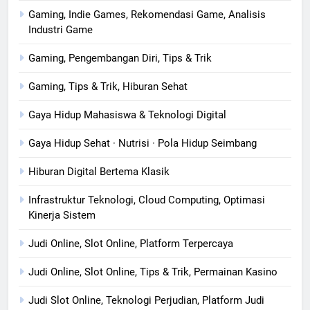
Gaming, Indie Games, Rekomendasi Game, Analisis
Industri Game
Gaming, Pengembangan Diri, Tips & Trik
Gaming, Tips & Trik, Hiburan Sehat
Gaya Hidup Mahasiswa & Teknologi Digital
Gaya Hidup Sehat · Nutrisi · Pola Hidup Seimbang
Hiburan Digital Bertema Klasik
Infrastruktur Teknologi, Cloud Computing, Optimasi
Kinerja Sistem
Judi Online, Slot Online, Platform Terpercaya
Judi Online, Slot Online, Tips & Trik, Permainan Kasino
Judi Slot Online, Teknologi Perjudian, Platform Judi