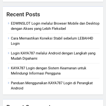
Recent Posts
EDWINSLOT Login melalui Browser Mobile dan Desktop
dengan Akses yang Lebih Fleksibel
Cara Memastikan Koneksi Stabil sebelum LEBAH4D
Login
Login KAYA787 melalui Android dengan Langkah yang
Mudah Dipahami
KAYA787 Login dengan Sistem Keamanan untuk
Melindungi Informasi Pengguna
Panduan Menggunakan KAYA787 Login di Perangkat
Android