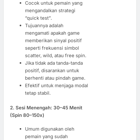
Cocok untuk pemain yang
mengandalkan strategi
“quick test”.
Tujuannya adalah
mengamati apakah game
memberikan sinyal positif
seperti frekuensi simbol
scatter, wild, atau free spin.
Jika tidak ada tanda-tanda
positif, disarankan untuk
berhenti atau pindah game.
Efektif untuk menjaga modal
tetap stabil.
2.
Sesi Menengah: 30–45 Menit
(Spin 80–150x)
Umum digunakan oleh
pemain yang sudah