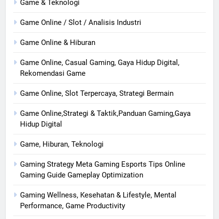
Game & Teknologi
Game Online / Slot / Analisis Industri
Game Online & Hiburan
Game Online, Casual Gaming, Gaya Hidup Digital,
Rekomendasi Game
Game Online, Slot Terpercaya, Strategi Bermain
Game Online,Strategi & Taktik,Panduan Gaming,Gaya
Hidup Digital
Game, Hiburan, Teknologi
Gaming Strategy Meta Gaming Esports Tips Online
Gaming Guide Gameplay Optimization
Gaming Wellness, Kesehatan & Lifestyle, Mental
Performance, Game Productivity