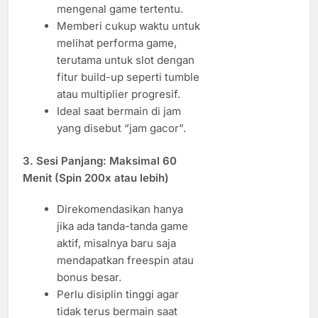
mengenal game tertentu.
Memberi cukup waktu untuk
melihat performa game,
terutama untuk slot dengan
fitur build-up seperti tumble
atau multiplier progresif.
Ideal saat bermain di jam
yang disebut “jam gacor”.
3.
Sesi Panjang: Maksimal 60
Menit (Spin 200x atau lebih)
Direkomendasikan hanya
jika ada tanda-tanda game
aktif, misalnya baru saja
mendapatkan freespin atau
bonus besar.
Perlu disiplin tinggi agar
tidak terus bermain saat