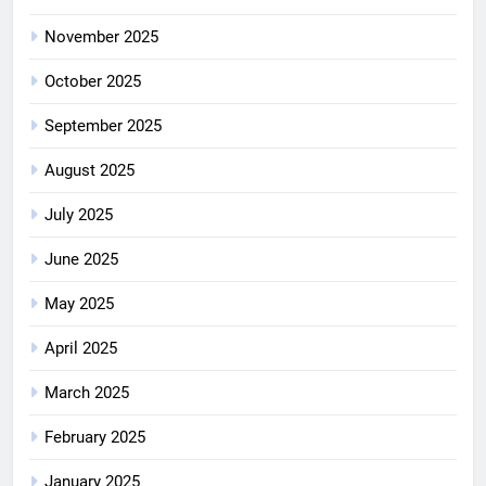
November 2025
October 2025
September 2025
August 2025
July 2025
June 2025
May 2025
April 2025
March 2025
February 2025
January 2025