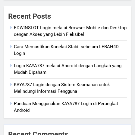
Recent Posts
EDWINSLOT Login melalui Browser Mobile dan Desktop
dengan Akses yang Lebih Fleksibel
Cara Memastikan Koneksi Stabil sebelum LEBAH4D
Login
Login KAYA787 melalui Android dengan Langkah yang
Mudah Dipahami
KAYA787 Login dengan Sistem Keamanan untuk
Melindungi Informasi Pengguna
Panduan Menggunakan KAYA787 Login di Perangkat
Android
Recent Comments