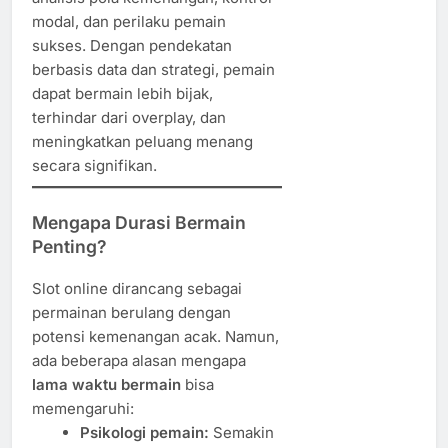
modal, dan perilaku pemain
sukses. Dengan pendekatan
berbasis data dan strategi, pemain
dapat bermain lebih bijak,
terhindar dari overplay, dan
meningkatkan peluang menang
secara signifikan.
Mengapa Durasi Bermain
Penting?
Slot online dirancang sebagai
permainan berulang dengan
potensi kemenangan acak. Namun,
ada beberapa alasan mengapa
lama waktu bermain
bisa
memengaruhi:
Psikologi pemain:
Semakin