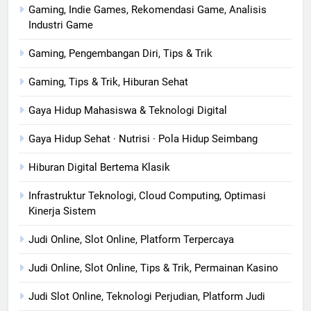
Gaming, Indie Games, Rekomendasi Game, Analisis
Industri Game
Gaming, Pengembangan Diri, Tips & Trik
Gaming, Tips & Trik, Hiburan Sehat
Gaya Hidup Mahasiswa & Teknologi Digital
Gaya Hidup Sehat · Nutrisi · Pola Hidup Seimbang
Hiburan Digital Bertema Klasik
Infrastruktur Teknologi, Cloud Computing, Optimasi
Kinerja Sistem
Judi Online, Slot Online, Platform Terpercaya
Judi Online, Slot Online, Tips & Trik, Permainan Kasino
Judi Slot Online, Teknologi Perjudian, Platform Judi