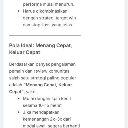
performa mulai menurun.
Harus dikombinasikan
dengan strategi target win
dan stop-loss yang jelas.
Pola Ideal: Menang Cepat,
Keluar Cepat
Berdasarkan banyak pengalaman
pemain dan review komunitas,
salah satu strategi paling populer
adalah
“Menang Cepat, Keluar
Cepat”
, yakni:
Mulai dengan spin kecil
selama 10–15 menit
Jika mendapatkan
kemenangan 2x–3x dari
modal awal, segera berhenti