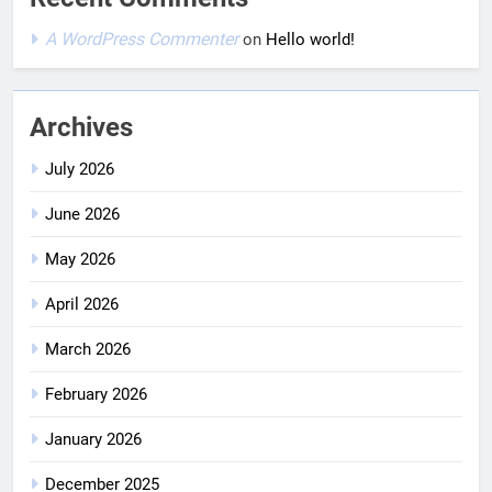
A WordPress Commenter
on
Hello world!
Archives
July 2026
June 2026
May 2026
April 2026
March 2026
February 2026
January 2026
December 2025