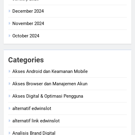
December 2024
November 2024
October 2024
Categories
Akses Android dan Keamanan Mobile
Akses Browser dan Manajemen Akun
Akses Digital & Optimasi Pengguna
alternatif edwinslot
alternatif link edwinslot
Analisis Brand Digital