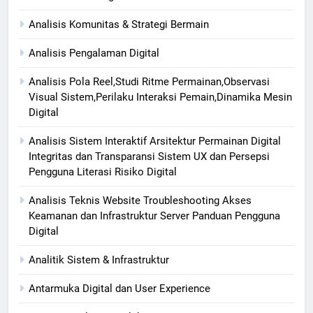
Analisis Komunitas & Strategi Bermain
Analisis Pengalaman Digital
Analisis Pola Reel,Studi Ritme Permainan,Observasi
Visual Sistem,Perilaku Interaksi Pemain,Dinamika Mesin
Digital
Analisis Sistem Interaktif Arsitektur Permainan Digital
Integritas dan Transparansi Sistem UX dan Persepsi
Pengguna Literasi Risiko Digital
Analisis Teknis Website Troubleshooting Akses
Keamanan dan Infrastruktur Server Panduan Pengguna
Digital
Analitik Sistem & Infrastruktur
Antarmuka Digital dan User Experience