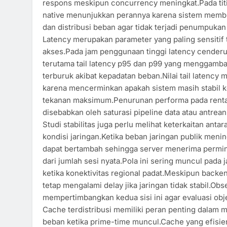
respons meskipun concurrency meningkat.Pada titik
native menunjukkan perannya karena sistem memb
dan distribusi beban agar tidak terjadi penumpukan
Latency merupakan parameter yang paling sensitif
akses.Pada jam penggunaan tinggi latency cender
terutama tail latency p95 dan p99 yang menggamb
terburuk akibat kepadatan beban.Nilai tail latency 
karena mencerminkan apakah sistem masih stabil ket
tekanan maksimum.Penurunan performa pada rent
disebabkan oleh saturasi pipeline data atau antrea
Studi stabilitas juga perlu melihat keterkaitan anta
kondisi jaringan.Ketika beban jaringan publik mening
dapat bertambah sehingga server menerima permin
dari jumlah sesi nyata.Pola ini sering muncul pada 
ketika konektivitas regional padat.Meskipun backe
tetap mengalami delay jika jaringan tidak stabil.Ob
mempertimbangkan kedua sisi ini agar evaluasi obje
Cache terdistribusi memiliki peran penting dalam 
beban ketika prime-time muncul.Cache yang efisi