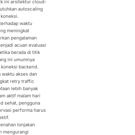
 ini arsitektur cloud-
utuhkan autoscaling
 koneksi.
 terhadap waktu
ung meningkat
arkan pengalaman
menjadi acuan evaluasi
ika berada di titik
ang ini umumnya
n koneksi backend.
ra waktu akses dan
kat retry traffic
taan lebih banyak
jam aktif malam hari
nd sehat, pengguna
servasi performa harus
ktif.
menahan lonjakan
en mengurangi