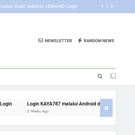
oneksi Stabil sebelum LEBAH4D Login
 dengan Langkah yang Mudah Dipahami
untuk Melindungi Informasi Pengguna
NEWSLETTER
RANDOM NEWS
op dengan Akses yang Lebih Fleksibel
ao
oneksi Stabil sebelum LEBAH4D Login
Untuk Kemajuan Bisnis Anda.
 dengan Langkah yang Mudah Dipahami
untuk Melindungi Informasi Pengguna
Login KAYA787 melalui Android dengan Langkah yang Mudah
2 Weeks Ago