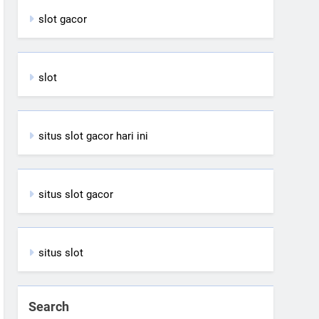
slot gacor
slot
situs slot gacor hari ini
situs slot gacor
situs slot
Search