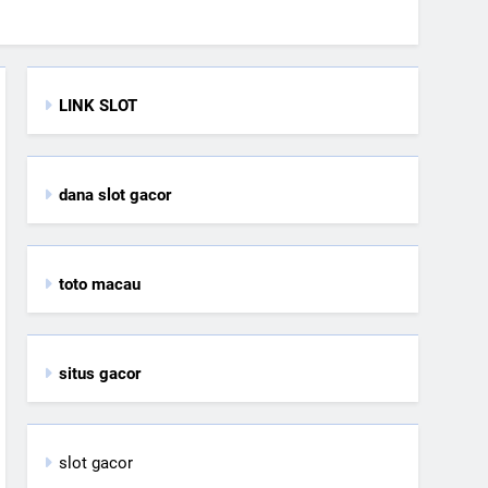
LINK SLOT
dana slot gacor
toto macau
situs gacor
slot gacor