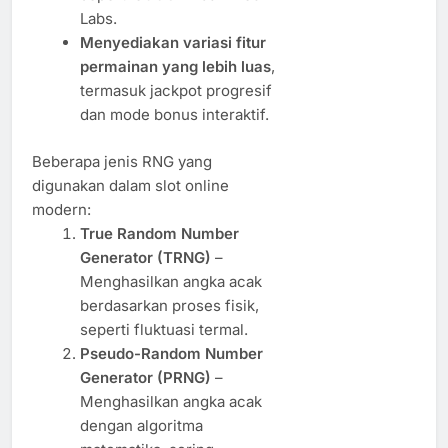
Labs.
Menyediakan variasi fitur
permainan yang lebih luas
,
termasuk jackpot progresif
dan mode bonus interaktif.
Beberapa jenis RNG yang
digunakan dalam slot online
modern:
True Random Number
Generator (TRNG)
–
Menghasilkan angka acak
berdasarkan proses fisik,
seperti fluktuasi termal.
Pseudo-Random Number
Generator (PRNG)
–
Menghasilkan angka acak
dengan algoritma