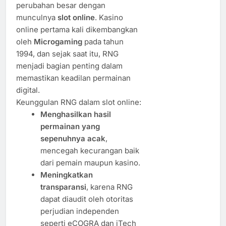
perubahan besar dengan
munculnya
slot online
. Kasino
online pertama kali dikembangkan
oleh
Microgaming
pada tahun
1994, dan sejak saat itu, RNG
menjadi bagian penting dalam
memastikan keadilan permainan
digital.
Keunggulan RNG dalam slot online:
Menghasilkan hasil
permainan yang
sepenuhnya acak
,
mencegah kecurangan baik
dari pemain maupun kasino.
Meningkatkan
transparansi
, karena RNG
dapat diaudit oleh otoritas
perjudian independen
seperti eCOGRA dan iTech