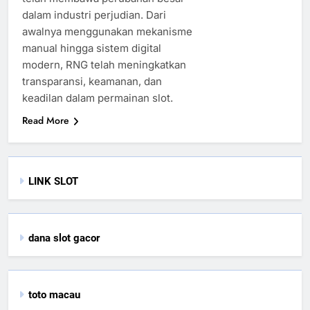
dalam industri perjudian. Dari
awalnya menggunakan mekanisme
manual hingga sistem digital
modern, RNG telah meningkatkan
transparansi, keamanan, dan
keadilan dalam permainan slot.
Read More
LINK SLOT
dana slot gacor
toto macau