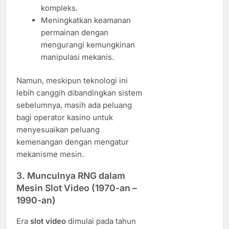
kompleks.
Meningkatkan keamanan
permainan dengan
mengurangi kemungkinan
manipulasi mekanis.
Namun, meskipun teknologi ini
lebih canggih dibandingkan sistem
sebelumnya, masih ada peluang
bagi operator kasino untuk
menyesuaikan peluang
kemenangan dengan mengatur
mekanisme mesin.
3. Munculnya RNG dalam
Mesin Slot Video (1970-an –
1990-an)
Era
slot video
dimulai pada tahun