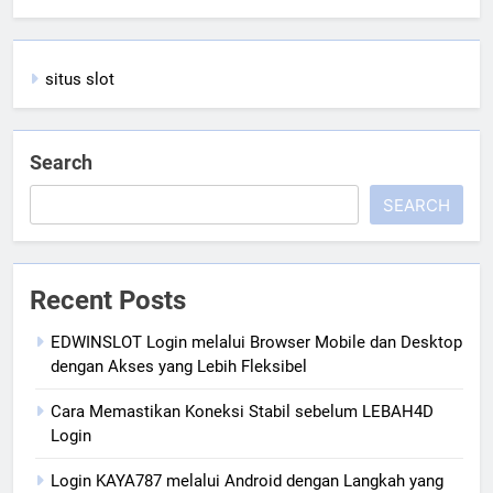
situs slot
Search
SEARCH
Recent Posts
EDWINSLOT Login melalui Browser Mobile dan Desktop
dengan Akses yang Lebih Fleksibel
Cara Memastikan Koneksi Stabil sebelum LEBAH4D
Login
Login KAYA787 melalui Android dengan Langkah yang