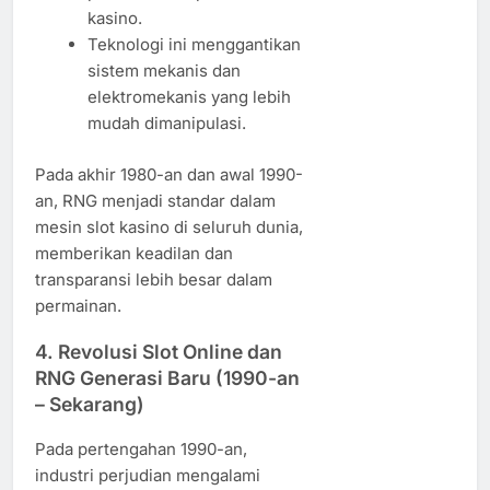
kasino.
Teknologi ini menggantikan
sistem mekanis dan
elektromekanis yang lebih
mudah dimanipulasi.
Pada akhir 1980-an dan awal 1990-
an, RNG menjadi standar dalam
mesin slot kasino di seluruh dunia,
memberikan keadilan dan
transparansi lebih besar dalam
permainan.
4. Revolusi Slot Online dan
RNG Generasi Baru (1990-an
– Sekarang)
Pada pertengahan 1990-an,
industri perjudian mengalami