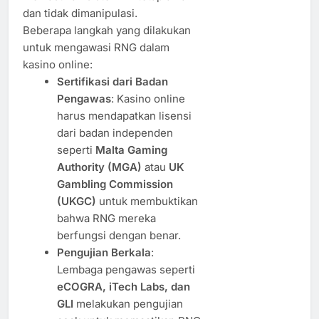
dan tidak dimanipulasi.
Beberapa langkah yang dilakukan
untuk mengawasi RNG dalam
kasino online:
Sertifikasi dari Badan
Pengawas
: Kasino online
harus mendapatkan lisensi
dari badan independen
seperti
Malta Gaming
Authority (MGA)
atau
UK
Gambling Commission
(UKGC)
untuk membuktikan
bahwa RNG mereka
berfungsi dengan benar.
Pengujian Berkala
:
Lembaga pengawas seperti
eCOGRA, iTech Labs, dan
GLI
melakukan pengujian