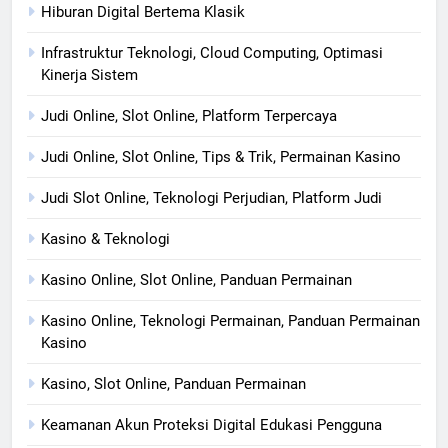
Hiburan Digital Bertema Klasik
Infrastruktur Teknologi, Cloud Computing, Optimasi
Kinerja Sistem
Judi Online, Slot Online, Platform Terpercaya
Judi Online, Slot Online, Tips & Trik, Permainan Kasino
Judi Slot Online, Teknologi Perjudian, Platform Judi
Kasino & Teknologi
Kasino Online, Slot Online, Panduan Permainan
Kasino Online, Teknologi Permainan, Panduan Permainan
Kasino
Kasino, Slot Online, Panduan Permainan
Keamanan Akun Proteksi Digital Edukasi Pengguna