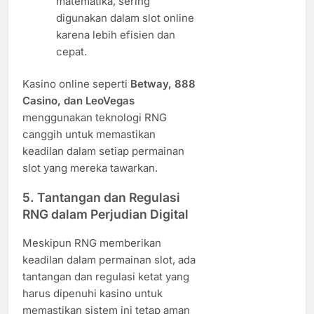
matematika, sering
digunakan dalam slot online
karena lebih efisien dan
cepat.
Kasino online seperti
Betway, 888
Casino, dan LeoVegas
menggunakan teknologi RNG
canggih untuk memastikan
keadilan dalam setiap permainan
slot yang mereka tawarkan.
5. Tantangan dan Regulasi
RNG dalam Perjudian Digital
Meskipun RNG memberikan
keadilan dalam permainan slot, ada
tantangan dan regulasi ketat yang
harus dipenuhi kasino untuk
memastikan sistem ini tetap aman