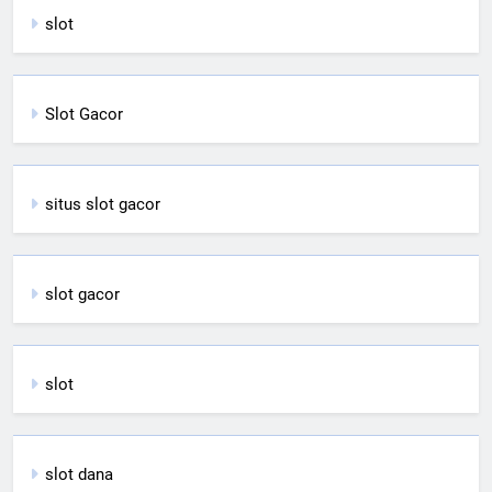
slot
Slot Gacor
situs slot gacor
slot gacor
slot
slot dana