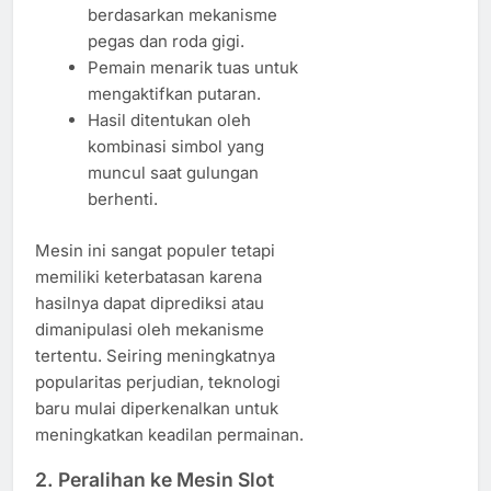
berdasarkan mekanisme
pegas dan roda gigi.
Pemain menarik tuas untuk
mengaktifkan putaran.
Hasil ditentukan oleh
kombinasi simbol yang
muncul saat gulungan
berhenti.
Mesin ini sangat populer tetapi
memiliki keterbatasan karena
hasilnya dapat diprediksi atau
dimanipulasi oleh mekanisme
tertentu. Seiring meningkatnya
popularitas perjudian, teknologi
baru mulai diperkenalkan untuk
meningkatkan keadilan permainan.
2. Peralihan ke Mesin Slot