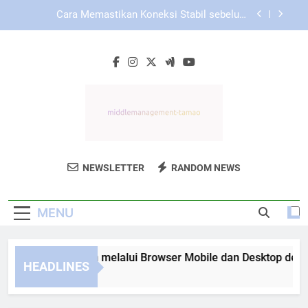
Skip
Login KAYA787 melalui Android dengan Langkah
to
yang Mudah Dipahami
content
KAYA787 Login dengan Sistem Keamanan untuk
Melindungi Informasi Pengguna
EDWINSLOT Login melalui Browser Mobile dan
Desktop dengan Akses yang Lebih Fleksibel
Cara Memastikan Koneksi Stabil sebelum
LEBAH4D Login
Login KAYA787 melalui Android dengan Langkah
yang Mudah Dipahami
Middle
Dapatkan Tips Dan Strategi Manajemen
KAYA787 Login dengan Sistem Keamanan untuk
NEWSLETTER
RANDOM NEWS
Management
Melindungi Informasi Pengguna
Dari Middle Management Tamao Untuk
Kemajuan Bisnis Anda.
Tamao
MENU
WINSLOT Login melalui Browser Mobile dan Desktop dengan A
HEADLINES
Weeks Ago