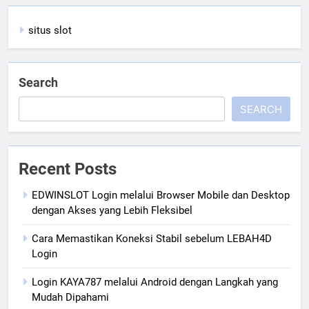
situs slot
Search
SEARCH
Recent Posts
EDWINSLOT Login melalui Browser Mobile dan Desktop
dengan Akses yang Lebih Fleksibel
Cara Memastikan Koneksi Stabil sebelum LEBAH4D
Login
Login KAYA787 melalui Android dengan Langkah yang
Mudah Dipahami