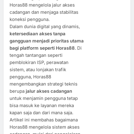
Horas88 mengelola jalur akses
cadangan dan menjaga stabilitas
koneksi pengguna.
Dalam dunia digital yang dinamis,
ketersediaan akses tanpa
gangguan menjadi prioritas utama
bagi platform seperti Horas88
. Di
tengah tantangan seperti
pemblokiran ISP, perawatan
sistem, atau lonjakan trafik
pengguna, Horas88
mengembangkan strategi teknis
berupa
jalur akses cadangan
untuk menjamin pengguna tetap
bisa masuk ke layanan mereka
kapan saja dan dari mana saja.
Artikel ini membahas bagaimana
Horas88 mengelola sistem akses