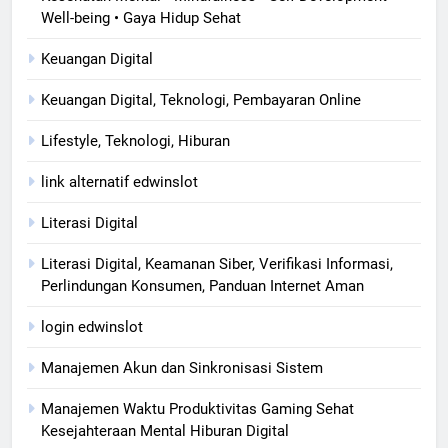
Well-being • Gaya Hidup Sehat
Keuangan Digital
Keuangan Digital, Teknologi, Pembayaran Online
Lifestyle, Teknologi, Hiburan
link alternatif edwinslot
Literasi Digital
Literasi Digital, Keamanan Siber, Verifikasi Informasi,
Perlindungan Konsumen, Panduan Internet Aman
login edwinslot
Manajemen Akun dan Sinkronisasi Sistem
Manajemen Waktu Produktivitas Gaming Sehat
Kesejahteraan Mental Hiburan Digital