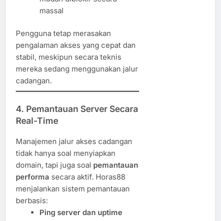
massal
Pengguna tetap merasakan
pengalaman akses yang cepat dan
stabil, meskipun secara teknis
mereka sedang menggunakan jalur
cadangan.
4.
Pemantauan Server Secara
Real-Time
Manajemen jalur akses cadangan
tidak hanya soal menyiapkan
domain, tapi juga soal
pemantauan
performa
secara aktif. Horas88
menjalankan sistem pemantauan
berbasis:
Ping server dan uptime