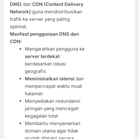
DNS)
dan
CDN (Content Delivery
Network)
guna mendistribusikan
trafik ke server yang paling
optimal.
Manfaat penggunaan DNS dan
CDN:
Mengarahkan pengguna ke
server terdekat
berdasarkan lokasi
geografis
Meminimalkan latensi
dan
mempercepat waktu muat
halaman
Menyediakan redundansi
jaringan yang mencegah
kegagalan total
Membantu menyamarkan
domain utama agar tidak
mudah diblokir secara