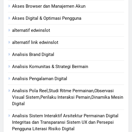
Akses Browser dan Manajemen Akun
Akses Digital & Optimasi Pengguna
alternatif edwinslot
alternatif link edwinslot
Analisis Brand Digital
Analisis Komunitas & Strategi Bermain
Analisis Pengalaman Digital
Analisis Pola Reel,Studi Ritme Permainan,Observasi
Visual Sistem,Perilaku Interaksi Pemain,Dinamika Mesin
Digital
Analisis Sistem Interaktif Arsitektur Permainan Digital
Integritas dan Transparansi Sistem UX dan Persepsi
Pengguna Literasi Risiko Digital