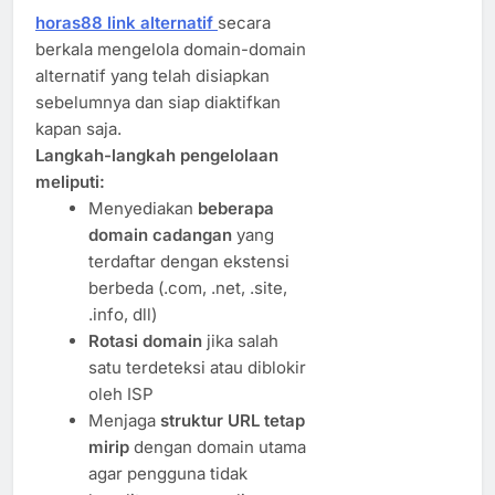
horas88 link alternatif
secara
berkala mengelola domain-domain
alternatif yang telah disiapkan
sebelumnya dan siap diaktifkan
kapan saja.
Langkah-langkah pengelolaan
meliputi:
Menyediakan
beberapa
domain cadangan
yang
terdaftar dengan ekstensi
berbeda (.com, .net, .site,
.info, dll)
Rotasi domain
jika salah
satu terdeteksi atau diblokir
oleh ISP
Menjaga
struktur URL tetap
mirip
dengan domain utama
agar pengguna tidak