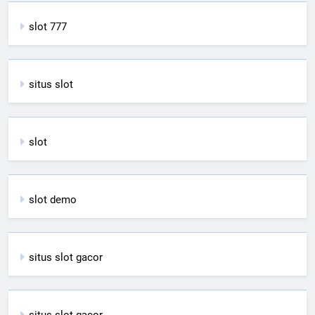
slot 777
situs slot
slot
slot demo
situs slot gacor