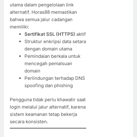
utama dalam pengelolaan link
alternatif. Horas88 memastikan
bahwa semua jalur cadangan
memiliki:
Sertifikat SSL (HTTPS)
aktif
Struktur enkripsi data setara
dengan domain utama
Pemindaian berkala untuk
mencegah pemalsuan
domain
Perlindungan terhadap DNS
spoofing dan phishing
Pengguna tidak perlu khawatir saat
login melalui jalur alternatif, karena
sistem keamanan tetap bekerja
secara konsisten.