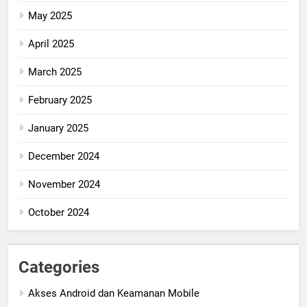
May 2025
April 2025
March 2025
February 2025
January 2025
December 2024
November 2024
October 2024
Categories
Akses Android dan Keamanan Mobile