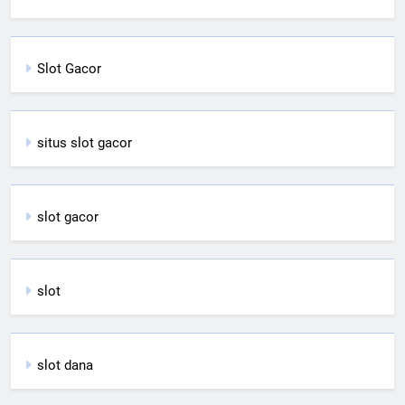
Slot Gacor
situs slot gacor
slot gacor
slot
slot dana