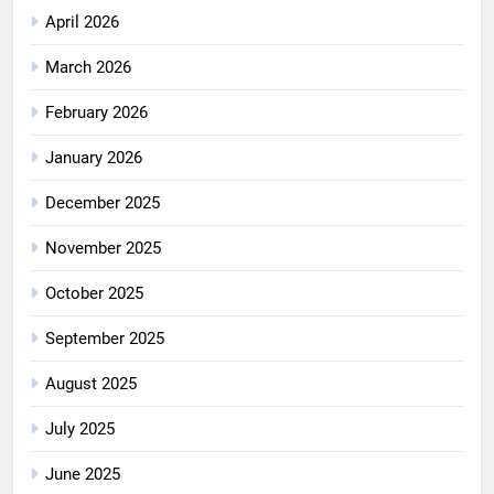
April 2026
March 2026
February 2026
January 2026
December 2025
November 2025
October 2025
September 2025
August 2025
July 2025
June 2025