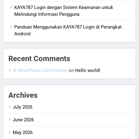
KAYA787 Login dengan Sistem Keamanan untuk
Melindungi Informasi Pengguna
Panduan Menggunakan KAYA787 Login di Perangkat
Android
Recent Comments
A WordPress Commenter
on
Hello world!
Archives
July 2026
June 2026
May 2026