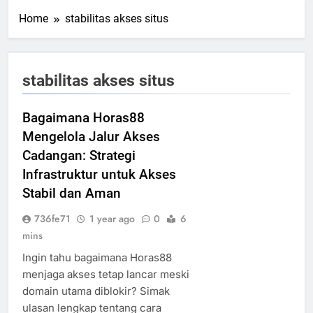
Home
stabilitas akses situs
stabilitas akses situs
Bagaimana Horas88
Mengelola Jalur Akses
Cadangan: Strategi
Infrastruktur untuk Akses
Stabil dan Aman
736fe71
1 year ago
0
6
mins
Ingin tahu bagaimana Horas88
menjaga akses tetap lancar meski
domain utama diblokir? Simak
ulasan lengkap tentang cara