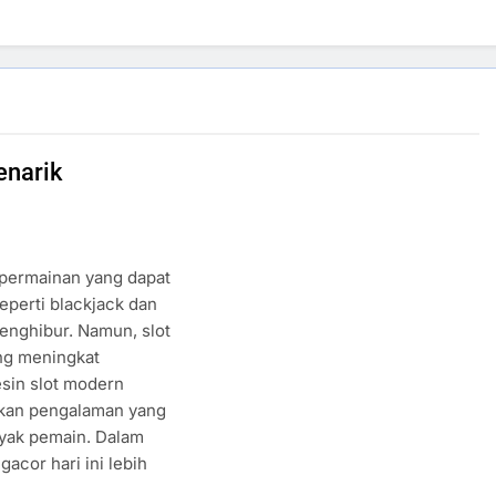
enarik
 permainan yang dapat
eperti blackjack dan
menghibur. Namun, slot
ang meningkat
sin slot modern
rkan pengalaman yang
yak pemain. Dalam
gacor hari ini lebih