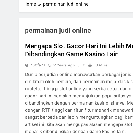
Home
permainan judi online
permainan judi online
Mengapa Slot Gacor Hari Ini Lebih M
Dibandingkan Game Kasino Lain
736fe71
2 Years Ago
0
10 Mins
Dunia perjudian online menawarkan berbagai jenis
dinikmati oleh pemain, dari permainan meja klasik s
roulette, hingga slot online yang serba cepat dan 
gacor hari ini semakin menunjukkan popularitas y
dibandingkan dengan permainan kasino lainnya. Me
dengan RTP tinggi dan fitur-fitur menarik menawa
sangat berbeda dan lebih menguntungkan bagi ban
artikel ini, kita akan mengupas alasan mengapa slot 
menarik dibandingkan dengan game kasino lain.