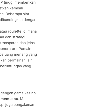
RTP tinggi memberikan
atkan kembali
ng. Beberapa slot
i dibandingkan dengan
tau roulette, di mana
an dan strategi
transparan dan jelas
enerator). Pemain
 peluang menang yang
gkan permainan lain
eberuntungan yang
i dengan game kasino
g memukau
. Mesin
api juga pengalaman