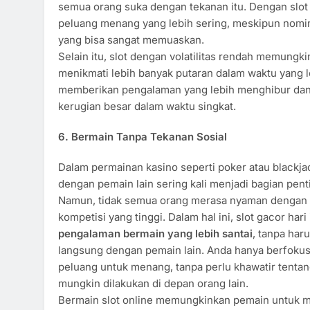
semua orang suka dengan tekanan itu. Dengan slot 
peluang menang yang lebih sering, meskipun nomina
yang bisa sangat memuaskan.
Selain itu, slot dengan volatilitas rendah memungk
menikmati lebih banyak putaran dalam waktu yang l
memberikan pengalaman yang lebih menghibur dan
kerugian besar dalam waktu singkat.
6.
Bermain Tanpa Tekanan Sosial
Dalam permainan kasino seperti poker atau blackjack
dengan pemain lain sering kali menjadi bagian pent
Namun, tidak semua orang merasa nyaman dengan t
kompetisi yang tinggi. Dalam hal ini, slot gacor har
pengalaman bermain yang lebih santai
, tanpa har
langsung dengan pemain lain. Anda hanya berfoku
peluang untuk menang, tanpa perlu khawatir tenta
mungkin dilakukan di depan orang lain.
Bermain slot online memungkinkan pemain untuk 