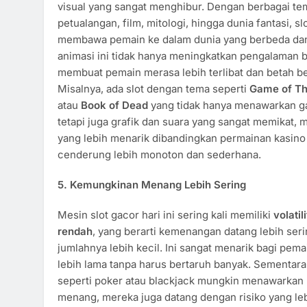
visual yang sangat menghibur. Dengan berbagai tem
petualangan, film, mitologi, hingga dunia fantasi, sl
membawa pemain ke dalam dunia yang berbeda da
animasi ini tidak hanya meningkatkan pengalaman b
membuat pemain merasa lebih terlibat dan betah be
Misalnya, ada slot dengan tema seperti
Game of Th
atau
Book of Dead
yang tidak hanya menawarkan g
tetapi juga grafik dan suara yang sangat memikat, 
yang lebih menarik dibandingkan permainan kasino
cenderung lebih monoton dan sederhana.
5.
Kemungkinan Menang Lebih Sering
Mesin slot gacor hari ini sering kali memiliki
volatil
rendah
, yang berarti kemenangan datang lebih ser
jumlahnya lebih kecil. Ini sangat menarik bagi pem
lebih lama tanpa harus bertaruh banyak. Sementar
seperti poker atau blackjack mungkin menawarkan 
menang, mereka juga datang dengan risiko yang lebi