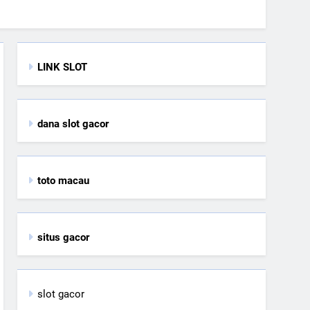
LINK SLOT
dana slot gacor
toto macau
situs gacor
slot gacor