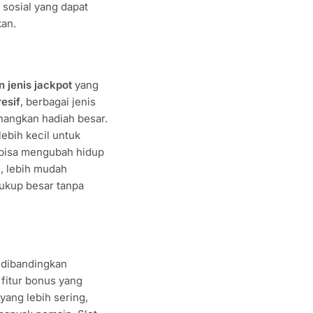
 sosial yang dapat
an.
 jenis jackpot
yang
esif
, berbagai jenis
angkan hadiah besar.
ebih kecil untuk
 bisa mengubah hidup
n, lebih mudah
ukup besar tanpa
dibandingkan
 fitur bonus yang
ang lebih sering,