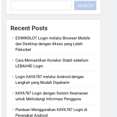
SEARCH
Recent Posts
EDWINSLOT Login melalui Browser Mobile
dan Desktop dengan Akses yang Lebih
Fleksibel
Cara Memastikan Koneksi Stabil sebelum
LEBAH4D Login
Login KAYA787 melalui Android dengan
Langkah yang Mudah Dipahami
KAYA787 Login dengan Sistem Keamanan
untuk Melindungi Informasi Pengguna
Panduan Menggunakan KAYA787 Login di
Perangkat Android