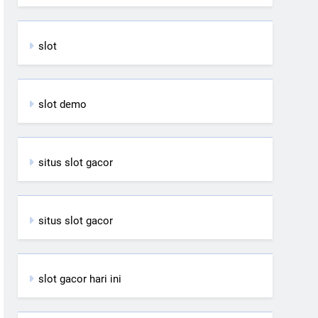
slot
slot demo
situs slot gacor
situs slot gacor
slot gacor hari ini