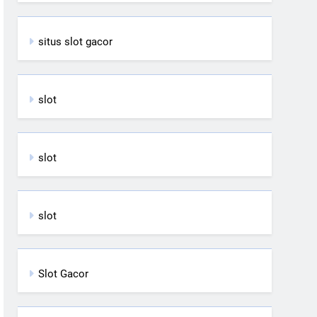
situs slot gacor
slot
slot
slot
Slot Gacor