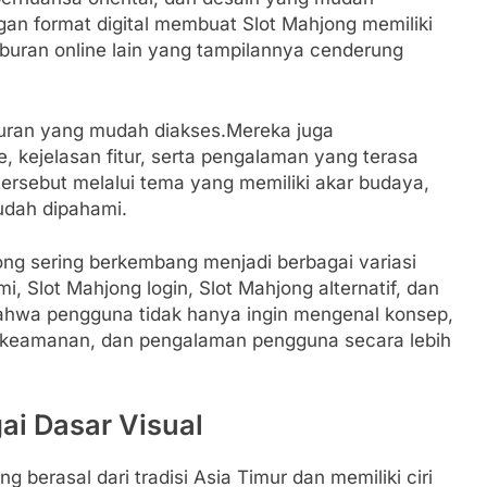
gan format digital membuat Slot Mahjong memiliki
iburan online lain yang tampilannya cenderung
buran yang mudah diakses.Mereka juga
 kejelasan fitur, serta pengalaman yang terasa
rsebut melalui tema yang memiliki akar budaya,
mudah dipahami.
ng sering berkembang menjadi berbagai variasi
, Slot Mahjong login, Slot Mahjong alternatif, dan
bahwa pengguna tidak hanya ingin mengenal konsep,
, keamanan, dan pengalaman pengguna secara lebih
i Dasar Visual
 berasal dari tradisi Asia Timur dan memiliki ciri