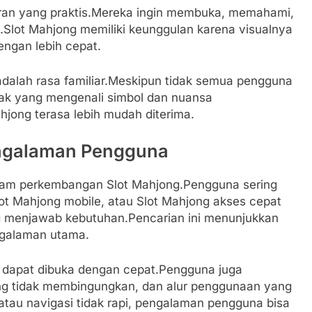
an yang praktis.Mereka ingin membuka, memahami,
t.Slot Mahjong memiliki keunggulan karena visualnya
ngan lebih cepat.
adalah rasa familiar.Meskipun tidak semua pengguna
ak yang mengenali simbol dan nuansa
hjong terasa lebih mudah diterima.
ngalaman Pengguna
lam perkembangan Slot Mahjong.Pengguna sering
Slot Mahjong mobile, atau Slot Mahjong akses cepat
ng menjawab kebutuhan.Pencarian ini menunjukkan
ngalaman utama.
n dapat dibuka dengan cepat.Pengguna juga
ng tidak membingungkan, dan alur penggunaan yang
 atau navigasi tidak rapi, pengalaman pengguna bisa