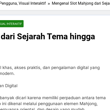
Pengguna, Visual Interaktif
Mengenal Slot Mahjong dari Seja
UAL INTERAKTIF
dari Sejarah Tema hingga
al khas, akses praktis, dan pengalaman digital yang
modern.
n Digital
g banyak dicari karena memiliki perpaduan antara tema
p ini dikenal melalui penggunaan elemen Mahjong,
 bernuansa oriental, dan desain yang mudah