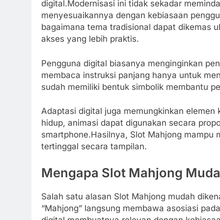
digital.Modernisasi ini tidak sekadar meminda
menyesuaikannya dengan kebiasaan penggun
bagaimana tema tradisional dapat dikemas ulan
akses yang lebih praktis.
Pengguna digital biasanya menginginkan pen
membaca instruksi panjang hanya untuk menge
sudah memiliki bentuk simbolik membantu 
Adaptasi digital juga memungkinkan elemen kl
hidup, animasi dapat digunakan secara propo
smartphone.Hasilnya, Slot Mahjong mampu m
tertinggal secara tampilan.
Mengapa Slot Mahjong Mudah
Salah satu alasan Slot Mahjong mudah diken
“Mahjong” langsung membawa asosiasi pada 