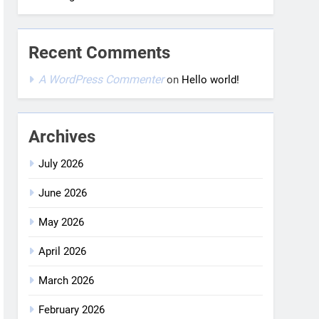
Recent Comments
A WordPress Commenter
on
Hello world!
Archives
July 2026
June 2026
May 2026
April 2026
March 2026
February 2026