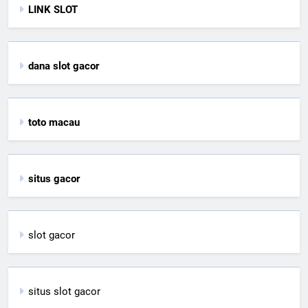
LINK SLOT
dana slot gacor
toto macau
situs gacor
slot gacor
situs slot gacor