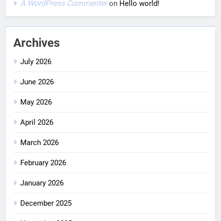
A WordPress Commenter
on
Hello world!
Archives
July 2026
June 2026
May 2026
April 2026
March 2026
February 2026
January 2026
December 2025