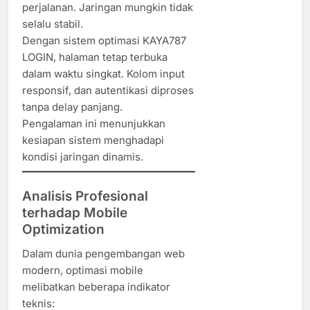
perjalanan. Jaringan mungkin tidak
selalu stabil.
Dengan sistem optimasi KAYA787
LOGIN, halaman tetap terbuka
dalam waktu singkat. Kolom input
responsif, dan autentikasi diproses
tanpa delay panjang.
Pengalaman ini menunjukkan
kesiapan sistem menghadapi
kondisi jaringan dinamis.
Analisis Profesional
terhadap Mobile
Optimization
Dalam dunia pengembangan web
modern, optimasi mobile
melibatkan beberapa indikator
teknis: