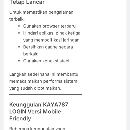
Tetap Lancar
Untuk memastikan pengalaman
terbaik:
Gunakan browser terbaru
Hindari aplikasi pihak ketiga
yang memodifikasi jaringan
Bersihkan cache secara
berkala
Gunakan koneksi stabil
Langkah sederhana ini membantu
memaksimalkan performa sistem
yang sudah dioptimalkan.
Keunggulan KAYA787
LOGIN Versi Mobile
Friendly
Beberapa keunggulan yang