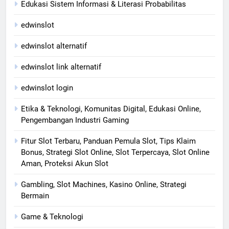
Edukasi Sistem Informasi & Literasi Probabilitas
edwinslot
edwinslot alternatif
edwinslot link alternatif
edwinslot login
Etika & Teknologi, Komunitas Digital, Edukasi Online,
Pengembangan Industri Gaming
Fitur Slot Terbaru, Panduan Pemula Slot, Tips Klaim
Bonus, Strategi Slot Online, Slot Terpercaya, Slot Online
Aman, Proteksi Akun Slot
Gambling, Slot Machines, Kasino Online, Strategi
Bermain
Game & Teknologi