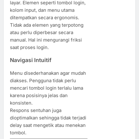
layar. Elemen seperti tombol login,
kolom input, dan menu utama
ditempatkan secara ergonomis.
Tidak ada elemen yang terpotong
atau perlu diperbesar secara
manual. Hal ini mengurangi friksi
saat proses login.
Navigasi Intuitif
Menu disederhanakan agar mudah
diakses. Pengguna tidak perlu
mencari tombol login terlalu lama
karena posisinya jelas dan
konsisten.
Respons sentuhan juga
dioptimalkan sehingga tidak terjadi
delay saat mengetik atau menekan
tombol.