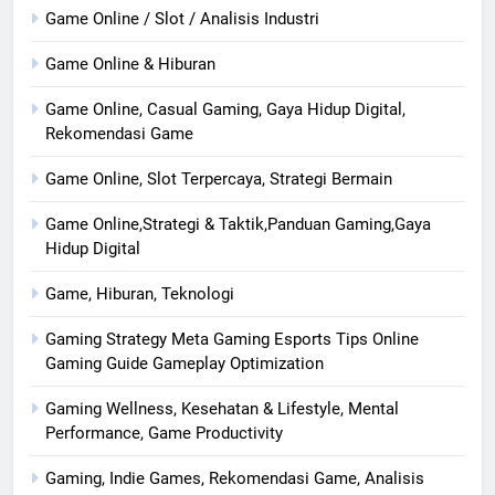
Game Online / Slot / Analisis Industri
Game Online & Hiburan
Game Online, Casual Gaming, Gaya Hidup Digital,
Rekomendasi Game
Game Online, Slot Terpercaya, Strategi Bermain
Game Online,Strategi & Taktik,Panduan Gaming,Gaya
Hidup Digital
Game, Hiburan, Teknologi
Gaming Strategy Meta Gaming Esports Tips Online
Gaming Guide Gameplay Optimization
Gaming Wellness, Kesehatan & Lifestyle, Mental
Performance, Game Productivity
Gaming, Indie Games, Rekomendasi Game, Analisis