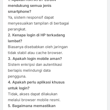
mendukung semua jenis
smartphone?
Ya, sistem responsif dapat
menyesuaikan tampilan di berbagai
perangkat.
2. Kenapa login di HP terkadang
lambat?
Biasanya disebabkan oleh jaringan
tidak stabil atau cache browser.
3. Apakah login mobile aman?
Sistem enkripsi dan autentikasi
berlapis melindungi data
pengguna.
4. Apakah perlu aplikasi khusus
untuk login?
Tidak, akses dapat dilakukan
melalui browser mobile resmi.
5. Bagaimana memastikan