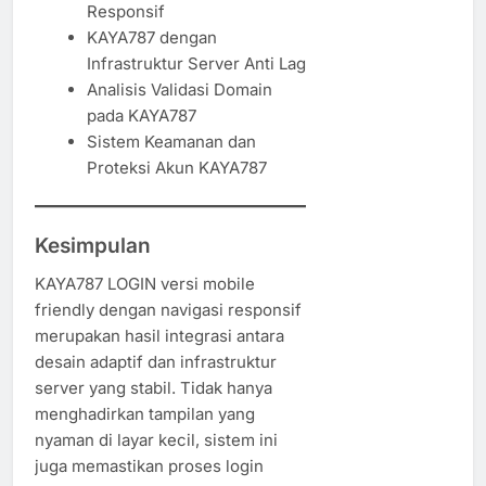
Responsif
KAYA787 dengan
Infrastruktur Server Anti Lag
Analisis Validasi Domain
pada KAYA787
Sistem Keamanan dan
Proteksi Akun KAYA787
Kesimpulan
KAYA787 LOGIN versi mobile
friendly dengan navigasi responsif
merupakan hasil integrasi antara
desain adaptif dan infrastruktur
server yang stabil. Tidak hanya
menghadirkan tampilan yang
nyaman di layar kecil, sistem ini
juga memastikan proses login