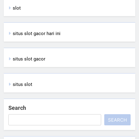
slot
situs slot gacor hari ini
situs slot gacor
situs slot
Search
SEARCH