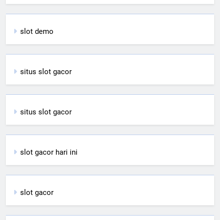
slot demo
situs slot gacor
situs slot gacor
slot gacor hari ini
slot gacor