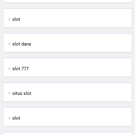
slot
slot dana
slot 777
situs slot
slot