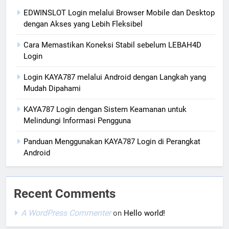
EDWINSLOT Login melalui Browser Mobile dan Desktop
dengan Akses yang Lebih Fleksibel
Cara Memastikan Koneksi Stabil sebelum LEBAH4D
Login
Login KAYA787 melalui Android dengan Langkah yang
Mudah Dipahami
KAYA787 Login dengan Sistem Keamanan untuk
Melindungi Informasi Pengguna
Panduan Menggunakan KAYA787 Login di Perangkat
Android
Recent Comments
A WordPress Commenter
on
Hello world!