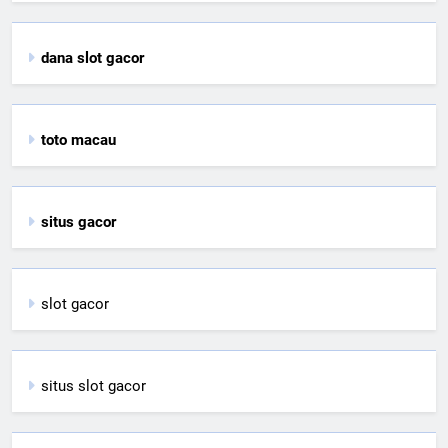
dana slot gacor
toto macau
situs gacor
slot gacor
situs slot gacor