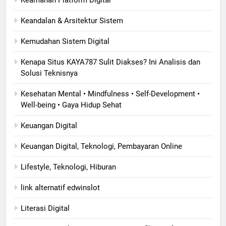
Keandalan & Arsitektur Sistem
Kemudahan Sistem Digital
Kenapa Situs KAYA787 Sulit Diakses? Ini Analisis dan
Solusi Teknisnya
Kesehatan Mental • Mindfulness • Self-Development •
Well-being • Gaya Hidup Sehat
Keuangan Digital
Keuangan Digital, Teknologi, Pembayaran Online
Lifestyle, Teknologi, Hiburan
link alternatif edwinslot
Literasi Digital