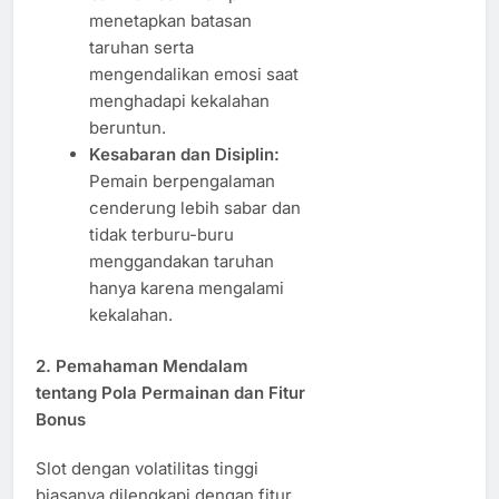
menetapkan batasan
taruhan serta
mengendalikan emosi saat
menghadapi kekalahan
beruntun.
Kesabaran dan Disiplin:
Pemain berpengalaman
cenderung lebih sabar dan
tidak terburu-buru
menggandakan taruhan
hanya karena mengalami
kekalahan.
2. Pemahaman Mendalam
tentang Pola Permainan dan Fitur
Bonus
Slot dengan volatilitas tinggi
biasanya dilengkapi dengan fitur