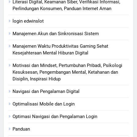
Literasi Digital, Keamanan Siber, Verifikasi Informasi,
Perlindungan Konsumen, Panduan Internet Aman
login edwinslot
Manajemen Akun dan Sinkronisasi Sistem
Manajemen Waktu Produktivitas Gaming Sehat
Kesejahteraan Mental Hiburan Digital
Motivasi dan Mindset, Pertumbuhan Pribadi, Psikologi
Kesuksesan, Pengembangan Mental, Ketahanan dan
Disiplin, Inspirasi Hidup
Navigasi dan Pengalaman Digital
Optimalisasi Mobile dan Login
Optimasi Navigasi dan Pengalaman Login
Panduan