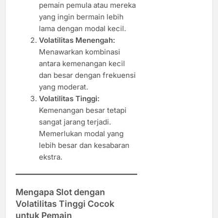
pemain pemula atau mereka
yang ingin bermain lebih
lama dengan modal kecil.
Volatilitas Menengah:
Menawarkan kombinasi
antara kemenangan kecil
dan besar dengan frekuensi
yang moderat.
Volatilitas Tinggi:
Kemenangan besar tetapi
sangat jarang terjadi.
Memerlukan modal yang
lebih besar dan kesabaran
ekstra.
Mengapa Slot dengan
Volatilitas Tinggi Cocok
untuk Pemain