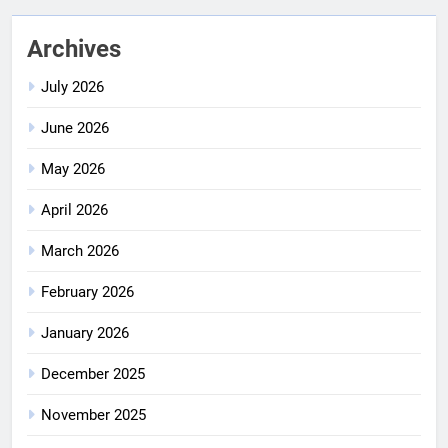
Archives
July 2026
June 2026
May 2026
April 2026
March 2026
February 2026
January 2026
December 2025
November 2025