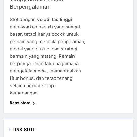
Berpengalaman
Slot dengan
volatilitas tinggi
menawarkan hadiah yang sangat
besar, tetapi hanya cocok untuk
pemain yang memiliki pengalaman,
modal yang cukup, dan strategi
bermain yang matang. Pemain
berpengalaman tahu bagaimana
mengelola modal, memanfaatkan
fitur bonus, dan tetap tenang
selama periode tanpa
kemenangan.
Read More
LINK SLOT