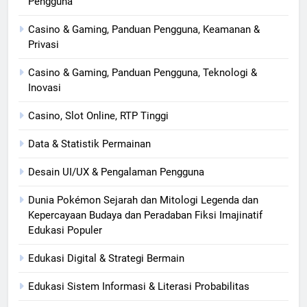
Pengguna
Casino & Gaming, Panduan Pengguna, Keamanan &
Privasi
Casino & Gaming, Panduan Pengguna, Teknologi &
Inovasi
Casino, Slot Online, RTP Tinggi
Data & Statistik Permainan
Desain UI/UX & Pengalaman Pengguna
Dunia Pokémon Sejarah dan Mitologi Legenda dan
Kepercayaan Budaya dan Peradaban Fiksi Imajinatif
Edukasi Populer
Edukasi Digital & Strategi Bermain
Edukasi Sistem Informasi & Literasi Probabilitas