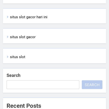
situs slot gacor hari ini
situs slot gacor
situs slot
Search
SEARCH
Recent Posts