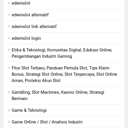
edwinslot
edwinslot alternatif
edwinslot link alternatif
edwinslot login
Etika & Teknologi, Komunitas Digital, Edukasi Online,
Pengembangan Industri Gaming
Fitur Slot Terbaru, Panduan Pemula Slot, Tips Klaim
Bonus, Strategi Slot Online, Slot Terpercaya, Slot Online
Aman, Proteksi Akun Slot
Gambling, Slot Machines, Kasino Online, Strategi
Bermain
Game & Teknologi
Game Online / Slot / Analisis Industri