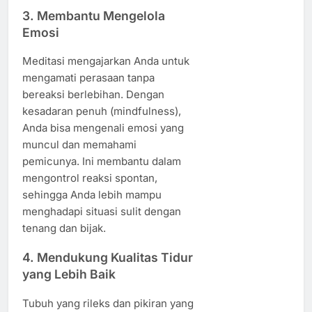
3. Membantu Mengelola
Emosi
Meditasi mengajarkan Anda untuk
mengamati perasaan tanpa
bereaksi berlebihan. Dengan
kesadaran penuh (mindfulness),
Anda bisa mengenali emosi yang
muncul dan memahami
pemicunya. Ini membantu dalam
mengontrol reaksi spontan,
sehingga Anda lebih mampu
menghadapi situasi sulit dengan
tenang dan bijak.
4. Mendukung Kualitas Tidur
yang Lebih Baik
Tubuh yang rileks dan pikiran yang