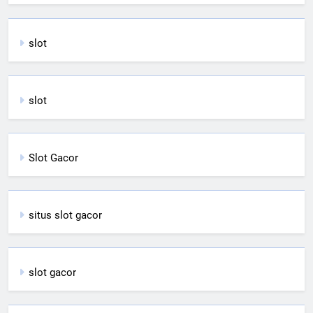
slot
slot
Slot Gacor
situs slot gacor
slot gacor