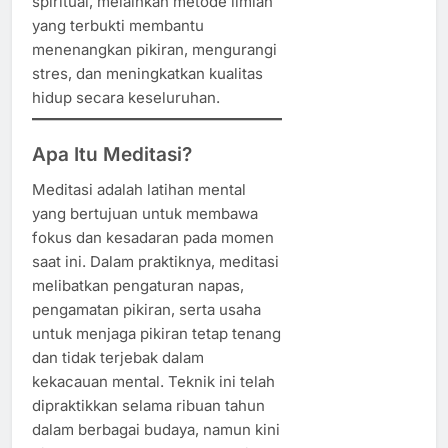
spiritual, melainkan metode ilmiah
yang terbukti membantu
menenangkan pikiran, mengurangi
stres, dan meningkatkan kualitas
hidup secara keseluruhan.
Apa Itu Meditasi?
Meditasi adalah latihan mental
yang bertujuan untuk membawa
fokus dan kesadaran pada momen
saat ini. Dalam praktiknya, meditasi
melibatkan pengaturan napas,
pengamatan pikiran, serta usaha
untuk menjaga pikiran tetap tenang
dan tidak terjebak dalam
kekacauan mental. Teknik ini telah
dipraktikkan selama ribuan tahun
dalam berbagai budaya, namun kini