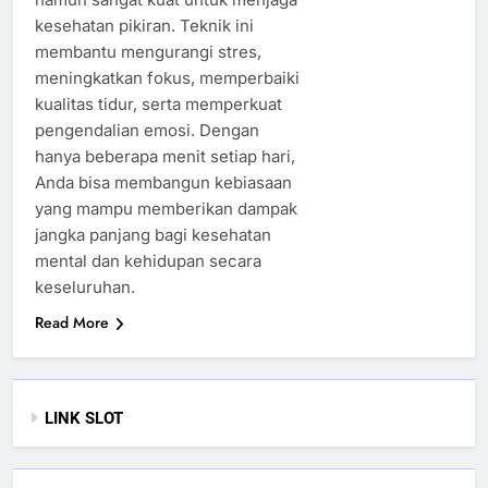
kesehatan pikiran. Teknik ini
membantu mengurangi stres,
meningkatkan fokus, memperbaiki
kualitas tidur, serta memperkuat
pengendalian emosi. Dengan
hanya beberapa menit setiap hari,
Anda bisa membangun kebiasaan
yang mampu memberikan dampak
jangka panjang bagi kesehatan
mental dan kehidupan secara
keseluruhan.
Read More
LINK SLOT