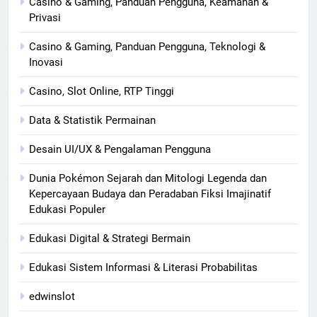
Casino & Gaming, Panduan Pengguna, Keamanan &
Privasi
Casino & Gaming, Panduan Pengguna, Teknologi &
Inovasi
Casino, Slot Online, RTP Tinggi
Data & Statistik Permainan
Desain UI/UX & Pengalaman Pengguna
Dunia Pokémon Sejarah dan Mitologi Legenda dan
Kepercayaan Budaya dan Peradaban Fiksi Imajinatif
Edukasi Populer
Edukasi Digital & Strategi Bermain
Edukasi Sistem Informasi & Literasi Probabilitas
edwinslot