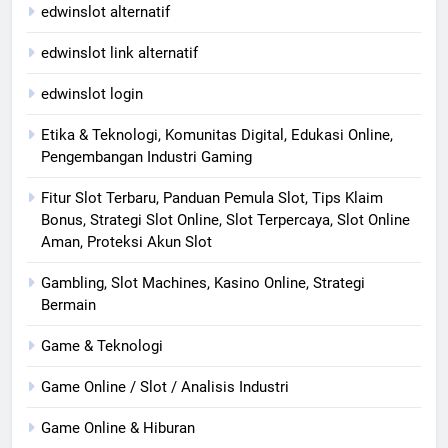
edwinslot alternatif
edwinslot link alternatif
edwinslot login
Etika & Teknologi, Komunitas Digital, Edukasi Online,
Pengembangan Industri Gaming
Fitur Slot Terbaru, Panduan Pemula Slot, Tips Klaim
Bonus, Strategi Slot Online, Slot Terpercaya, Slot Online
Aman, Proteksi Akun Slot
Gambling, Slot Machines, Kasino Online, Strategi
Bermain
Game & Teknologi
Game Online / Slot / Analisis Industri
Game Online & Hiburan