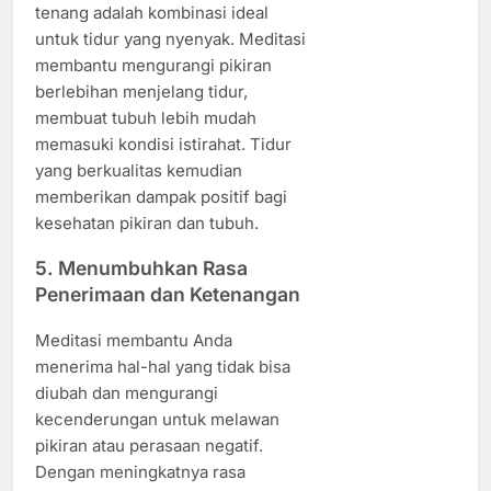
tenang adalah kombinasi ideal
untuk tidur yang nyenyak. Meditasi
membantu mengurangi pikiran
berlebihan menjelang tidur,
membuat tubuh lebih mudah
memasuki kondisi istirahat. Tidur
yang berkualitas kemudian
memberikan dampak positif bagi
kesehatan pikiran dan tubuh.
5. Menumbuhkan Rasa
Penerimaan dan Ketenangan
Meditasi membantu Anda
menerima hal-hal yang tidak bisa
diubah dan mengurangi
kecenderungan untuk melawan
pikiran atau perasaan negatif.
Dengan meningkatnya rasa