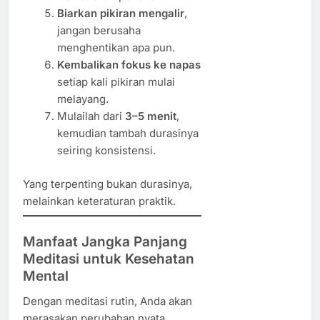
Biarkan pikiran mengalir
,
jangan berusaha
menghentikan apa pun.
Kembalikan fokus ke napas
setiap kali pikiran mulai
melayang.
Mulailah dari
3–5 menit
,
kemudian tambah durasinya
seiring konsistensi.
Yang terpenting bukan durasinya,
melainkan keteraturan praktik.
Manfaat Jangka Panjang
Meditasi untuk Kesehatan
Mental
Dengan meditasi rutin, Anda akan
merasakan perubahan nyata