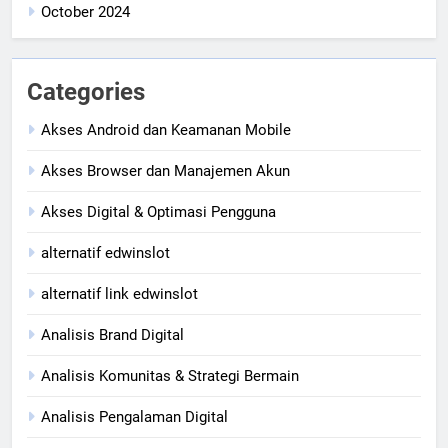
October 2024
Categories
Akses Android dan Keamanan Mobile
Akses Browser dan Manajemen Akun
Akses Digital & Optimasi Pengguna
alternatif edwinslot
alternatif link edwinslot
Analisis Brand Digital
Analisis Komunitas & Strategi Bermain
Analisis Pengalaman Digital