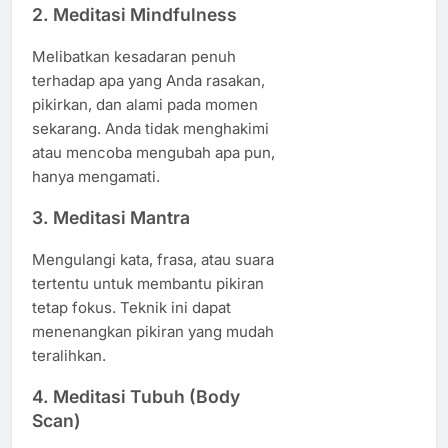
2. Meditasi Mindfulness
Melibatkan kesadaran penuh
terhadap apa yang Anda rasakan,
pikirkan, dan alami pada momen
sekarang. Anda tidak menghakimi
atau mencoba mengubah apa pun,
hanya mengamati.
3. Meditasi Mantra
Mengulangi kata, frasa, atau suara
tertentu untuk membantu pikiran
tetap fokus. Teknik ini dapat
menenangkan pikiran yang mudah
teralihkan.
4. Meditasi Tubuh (Body
Scan)