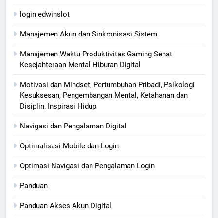
login edwinslot
Manajemen Akun dan Sinkronisasi Sistem
Manajemen Waktu Produktivitas Gaming Sehat
Kesejahteraan Mental Hiburan Digital
Motivasi dan Mindset, Pertumbuhan Pribadi, Psikologi
Kesuksesan, Pengembangan Mental, Ketahanan dan
Disiplin, Inspirasi Hidup
Navigasi dan Pengalaman Digital
Optimalisasi Mobile dan Login
Optimasi Navigasi dan Pengalaman Login
Panduan
Panduan Akses Akun Digital