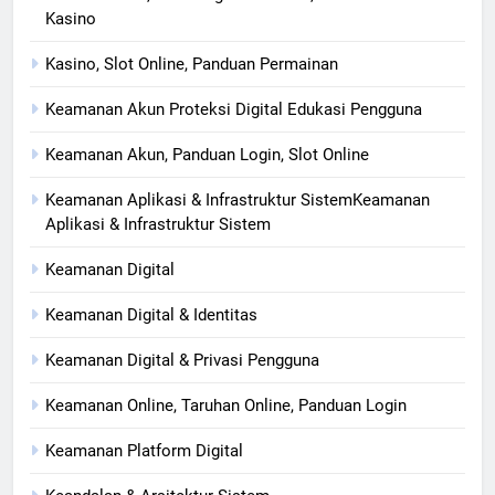
Kasino
Kasino, Slot Online, Panduan Permainan
Keamanan Akun Proteksi Digital Edukasi Pengguna
Keamanan Akun, Panduan Login, Slot Online
Keamanan Aplikasi & Infrastruktur SistemKeamanan
Aplikasi & Infrastruktur Sistem
Keamanan Digital
Keamanan Digital & Identitas
Keamanan Digital & Privasi Pengguna
Keamanan Online, Taruhan Online, Panduan Login
Keamanan Platform Digital