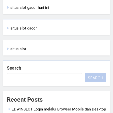
situs slot gacor hari ini
situs slot gacor
situs slot
Search
SEARCH
Recent Posts
EDWINSLOT Login melalui Browser Mobile dan Desktop