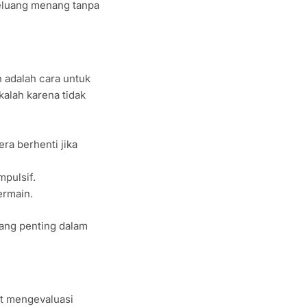
eluang menang tanpa
 adalah cara untuk
alah karena tidak
ra berhenti jika
pulsif.
ermain.
yang penting dalam
at mengevaluasi