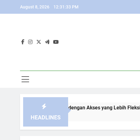
Skip
August 8, 2026
12:31:34 PM
to
content
Mid
Dapatkan 
bile dan Desktop dengan Akses yang Lebih Fleksibel
C
2 
HEADLINES