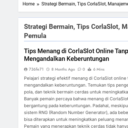
Home
Strategi Bermain, Tips CorlaSlot, Manaje
Strategi Bermain, Tips CorlaSlot, 
Pemula
Tips Menang di CorlaSlot Online Tan
Mengandalkan Keberuntungan
736fe71
8 Months Ago
0
6 Mins
Pelajari strategi efektif menang di CorlaSlot online
mengandalkan keberuntungan. Temukan tips pengel
pola, dan teknik bermain cerdas untuk meningkatk
Banyak pemain percaya bahwa menang di CorlaSlo
bergantung pada keberuntungan. Padahal, meskip
sistem RNG (Random Number Generator), ada beber
bisa diterapkan untuk meningkatkan peluang menan
Pemain yang menerapkan teknik cerdas tidak han