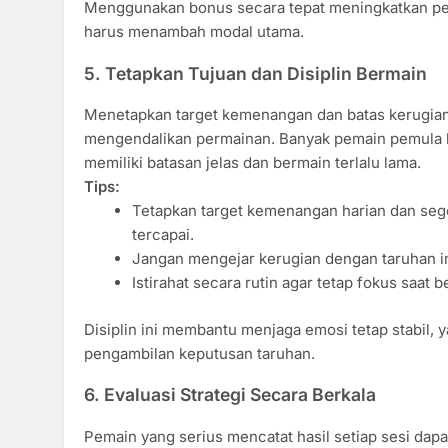
Menggunakan bonus secara tepat meningkatkan p
harus menambah modal utama.
5. Tetapkan Tujuan dan Disiplin Bermain
Menetapkan target kemenangan dan batas kerugian
mengendalikan permainan. Banyak pemain pemula k
memiliki batasan jelas dan bermain terlalu lama.
Tips:
Tetapkan target kemenangan harian dan sege
tercapai.
Jangan mengejar kerugian dengan taruhan im
Istirahat secara rutin agar tetap fokus saat b
Disiplin ini membantu menjaga emosi tetap stabil, 
pengambilan keputusan taruhan.
6. Evaluasi Strategi Secara Berkala
Pemain yang serius mencatat hasil setiap sesi dap