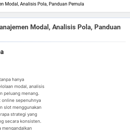
men Modal, Analisis Pola, Panduan Pemula
Manajemen Modal, Analisis Pola, Panduan
pa
 tanpa hanya
olaan modal, analisis
an peluang menang.
t online sepenuhnya
un slot menggunakan
apa strategi yang
g secara konsisten.
ya mengandalkan