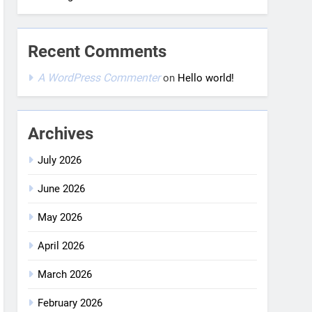
Recent Comments
A WordPress Commenter
on
Hello world!
Archives
July 2026
June 2026
May 2026
April 2026
March 2026
February 2026