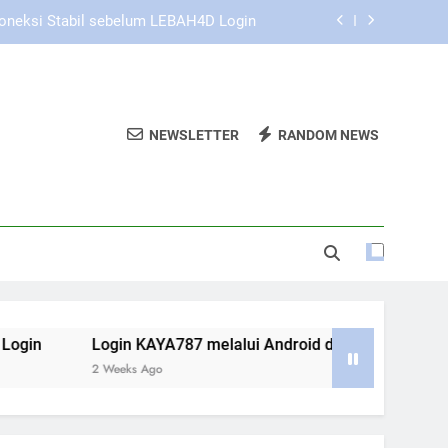
oneksi Stabil sebelum LEBAH4D Login
 dengan Langkah yang Mudah Dipahami
untuk Melindungi Informasi Pengguna
NEWSLETTER
RANDOM NEWS
op dengan Akses yang Lebih Fleksibel
ao
oneksi Stabil sebelum LEBAH4D Login
Untuk Kemajuan Bisnis Anda.
 dengan Langkah yang Mudah Dipahami
untuk Melindungi Informasi Pengguna
Login KAYA787 melalui Android dengan Langkah yang Muda
2 Weeks Ago