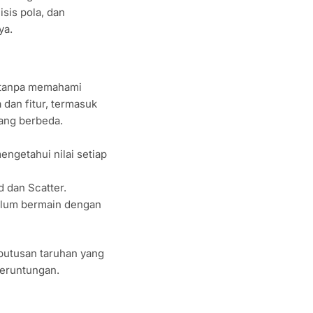
isis pola, dan
ya.
 tanpa memahami
dan fitur, termasuk
yang berbeda.
engetahui nilai setiap
d dan Scatter.
elum bermain dengan
utusan taruhan yang
beruntungan.