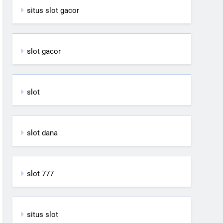
situs slot gacor
slot gacor
slot
slot dana
slot 777
situs slot