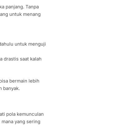
ka panjang. Tanpa
luang untuk menang
 dahulu untuk menguji
 drastis saat kalah
isa bermain lebih
h banyak.
ati pola kemunculan
l mana yang sering