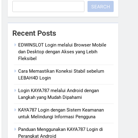
SEARCH
Recent Posts
EDWINSLOT Login melalui Browser Mobile
dan Desktop dengan Akses yang Lebih
Fleksibel
Cara Memastikan Koneksi Stabil sebelum
LEBAH4D Login
Login KAYA787 melalui Android dengan
Langkah yang Mudah Dipahami
KAYA787 Login dengan Sistem Keamanan
untuk Melindungi Informasi Pengguna
Panduan Menggunakan KAYA787 Login di
Perangkat Android