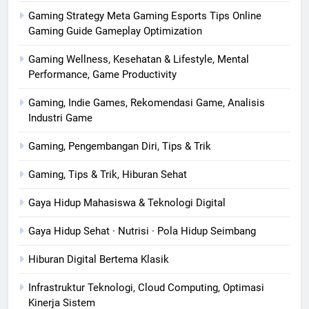
Gaming Strategy Meta Gaming Esports Tips Online
Gaming Guide Gameplay Optimization
Gaming Wellness, Kesehatan & Lifestyle, Mental
Performance, Game Productivity
Gaming, Indie Games, Rekomendasi Game, Analisis
Industri Game
Gaming, Pengembangan Diri, Tips & Trik
Gaming, Tips & Trik, Hiburan Sehat
Gaya Hidup Mahasiswa & Teknologi Digital
Gaya Hidup Sehat · Nutrisi · Pola Hidup Seimbang
Hiburan Digital Bertema Klasik
Infrastruktur Teknologi, Cloud Computing, Optimasi
Kinerja Sistem