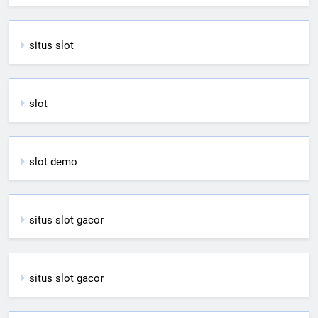
situs slot
slot
slot demo
situs slot gacor
situs slot gacor