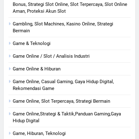
Bonus, Strategi Slot Online, Slot Terpercaya, Slot Online
Aman, Proteksi Akun Slot
Gambling, Slot Machines, Kasino Online, Strategi
Bermain
Game & Teknologi
Game Online / Slot / Analisis Industri
Game Online & Hiburan
Game Online, Casual Gaming, Gaya Hidup Digital,
Rekomendasi Game
Game Online, Slot Terpercaya, Strategi Bermain
Game Online,Strategi & Taktik,Panduan Gaming,Gaya
Hidup Digital
Game, Hiburan, Teknologi