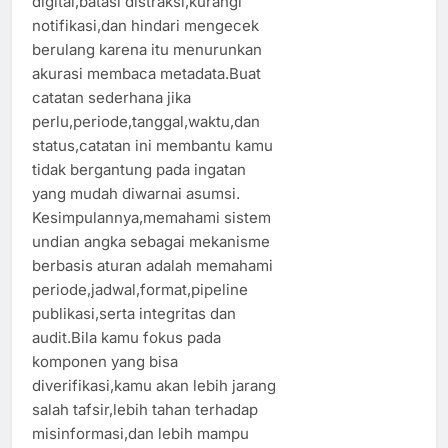
digital,batasi distraksi,kurangi
notifikasi,dan hindari mengecek
berulang karena itu menurunkan
akurasi membaca metadata.Buat
catatan sederhana jika
perlu,periode,tanggal,waktu,dan
status,catatan ini membantu kamu
tidak bergantung pada ingatan
yang mudah diwarnai asumsi.
Kesimpulannya,memahami sistem
undian angka sebagai mekanisme
berbasis aturan adalah memahami
periode,jadwal,format,pipeline
publikasi,serta integritas dan
audit.Bila kamu fokus pada
komponen yang bisa
diverifikasi,kamu akan lebih jarang
salah tafsir,lebih tahan terhadap
misinformasi,dan lebih mampu