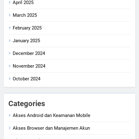
April 2025
March 2025
February 2025
January 2025
December 2024
November 2024
October 2024
Categories
Akses Android dan Keamanan Mobile
Akses Browser dan Manajemen Akun