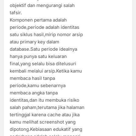
objektif dan mengurangi salah
tafsir.
Komponen pertama adalah
periode,periode adalah identitas
satu siklus hasil,mirip nomor arsip
atau primary key dalam
database.Satu periode idealnya
hanya punya satu keluaran
final,yang selalu bisa ditelusuri
kembali melalui arsip.Ketika kamu
membaca hasil tanpa
periode,kamu sebenarnya
membaca angka tanpa
identitas,dan itu membuka risiko
salah paham,terutama jika halaman
tertinggal karena cache atau jika
kamu melihat screenshot yang
dipotong.Kebiasaan edukatif yang