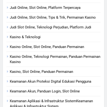
Judi Online, Slot Online, Platform Terpercaya
Judi Online, Slot Online, Tips & Trik, Permainan Kasino
Judi Slot Online, Teknologi Perjudian, Platform Judi
Kasino & Teknologi
Kasino Online, Slot Online, Panduan Permainan
Kasino Online, Teknologi Permainan, Panduan Permainan
Kasino
Kasino, Slot Online, Panduan Permainan
Keamanan Akun Proteksi Digital Edukasi Pengguna
Keamanan Akun, Panduan Login, Slot Online
Keamanan Aplikasi & Infrastruktur SistemKeamanan
Aplikasi & Infrastruktur Sistem