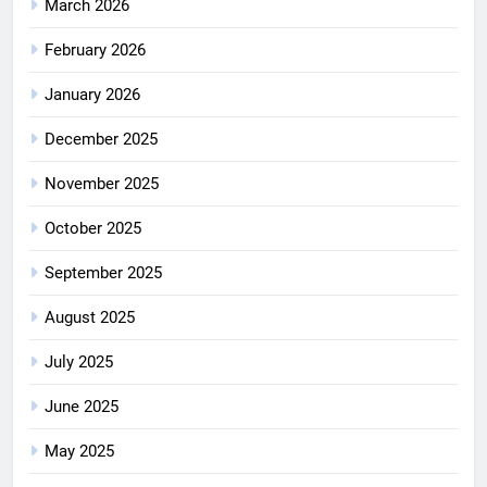
March 2026
February 2026
January 2026
December 2025
November 2025
October 2025
September 2025
August 2025
July 2025
June 2025
May 2025