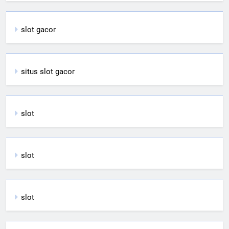
slot gacor
situs slot gacor
slot
slot
slot