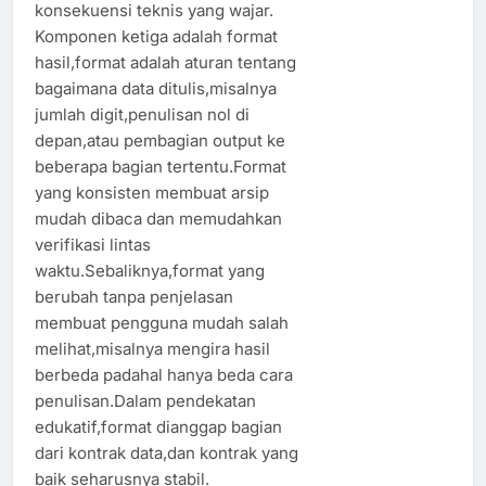
konsekuensi teknis yang wajar.
Komponen ketiga adalah format
hasil,format adalah aturan tentang
bagaimana data ditulis,misalnya
jumlah digit,penulisan nol di
depan,atau pembagian output ke
beberapa bagian tertentu.Format
yang konsisten membuat arsip
mudah dibaca dan memudahkan
verifikasi lintas
waktu.Sebaliknya,format yang
berubah tanpa penjelasan
membuat pengguna mudah salah
melihat,misalnya mengira hasil
berbeda padahal hanya beda cara
penulisan.Dalam pendekatan
edukatif,format dianggap bagian
dari kontrak data,dan kontrak yang
baik seharusnya stabil.