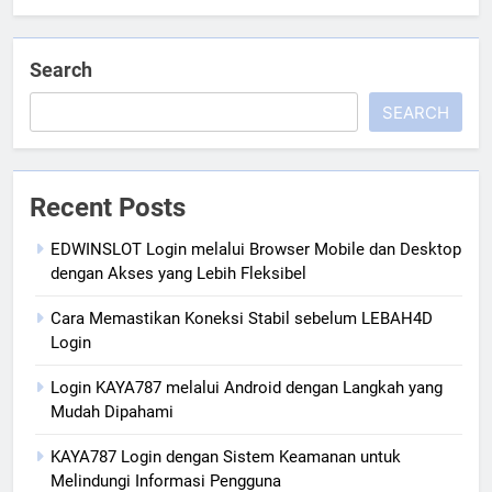
Search
SEARCH
Recent Posts
EDWINSLOT Login melalui Browser Mobile dan Desktop
dengan Akses yang Lebih Fleksibel
Cara Memastikan Koneksi Stabil sebelum LEBAH4D
Login
Login KAYA787 melalui Android dengan Langkah yang
Mudah Dipahami
KAYA787 Login dengan Sistem Keamanan untuk
Melindungi Informasi Pengguna