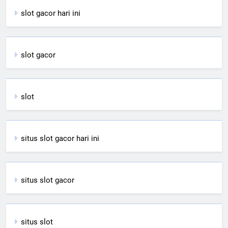
slot gacor hari ini
slot gacor
slot
situs slot gacor hari ini
situs slot gacor
situs slot