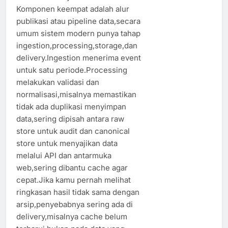
Komponen keempat adalah alur
publikasi atau pipeline data,secara
umum sistem modern punya tahap
ingestion,processing,storage,dan
delivery.Ingestion menerima event
untuk satu periode.Processing
melakukan validasi dan
normalisasi,misalnya memastikan
tidak ada duplikasi menyimpan
data,sering dipisah antara raw
store untuk audit dan canonical
store untuk menyajikan data
melalui API dan antarmuka
web,sering dibantu cache agar
cepat.Jika kamu pernah melihat
ringkasan hasil tidak sama dengan
arsip,penyebabnya sering ada di
delivery,misalnya cache belum