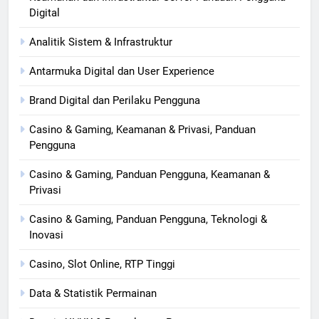
Digital
Analitik Sistem & Infrastruktur
Antarmuka Digital dan User Experience
Brand Digital dan Perilaku Pengguna
Casino & Gaming, Keamanan & Privasi, Panduan
Pengguna
Casino & Gaming, Panduan Pengguna, Keamanan &
Privasi
Casino & Gaming, Panduan Pengguna, Teknologi &
Inovasi
Casino, Slot Online, RTP Tinggi
Data & Statistik Permainan