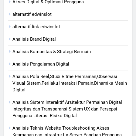
Akses Digital & Optimasi Pengguna
alternatif edwinslot
alternatif link edwinslot
Analisis Brand Digital
Analisis Komunitas & Strategi Bermain
Analisis Pengalaman Digital
Analisis Pola Reel,Studi Ritme Permainan,Observasi
Visual Sistem,Perilaku Interaksi Pemain,Dinamika Mesin
Digital
Analisis Sistem Interaktif Arsitektur Permainan Digital
Integritas dan Transparansi Sistem UX dan Persepsi
Pengguna Literasi Risiko Digital
Analisis Teknis Website Troubleshooting Akses
Keamanan dan Infrastruktur Server Panduan Pengguna