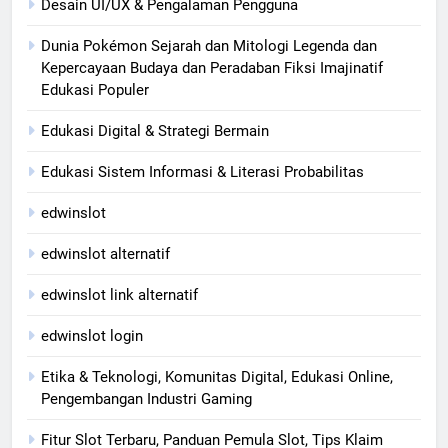
Desain UI/UX & Pengalaman Pengguna
Dunia Pokémon Sejarah dan Mitologi Legenda dan
Kepercayaan Budaya dan Peradaban Fiksi Imajinatif
Edukasi Populer
Edukasi Digital & Strategi Bermain
Edukasi Sistem Informasi & Literasi Probabilitas
edwinslot
edwinslot alternatif
edwinslot link alternatif
edwinslot login
Etika & Teknologi, Komunitas Digital, Edukasi Online,
Pengembangan Industri Gaming
Fitur Slot Terbaru, Panduan Pemula Slot, Tips Klaim