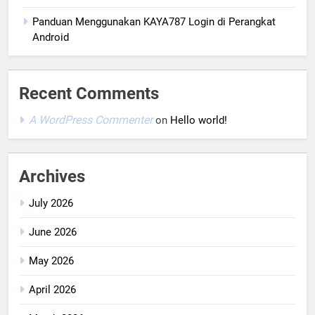
Panduan Menggunakan KAYA787 Login di Perangkat
Android
Recent Comments
A WordPress Commenter
on
Hello world!
Archives
July 2026
June 2026
May 2026
April 2026