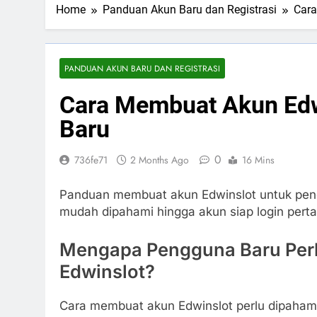
Home
Panduan Akun Baru dan Registrasi
Cara
PANDUAN AKUN BARU DAN REGISTRASI
Cara Membuat Akun Edw
Baru
0
736fe71
2 Months Ago
16 Mins
Panduan membuat akun Edwinslot untuk peng
mudah dipahami hingga akun siap login perta
Mengapa Pengguna Baru Pe
Edwinslot?
Cara membuat akun Edwinslot perlu dipaham