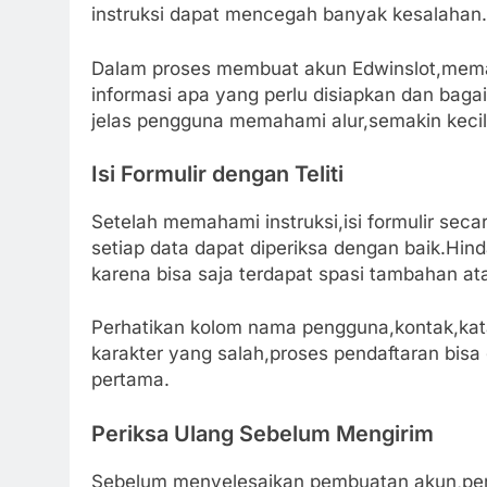
instruksi dapat mencegah banyak kesalahan.
Dalam proses membuat akun Edwinslot,mem
informasi apa yang perlu disiapkan dan bag
jelas pengguna memahami alur,semakin kecil 
Isi Formulir dengan Teliti
Setelah memahami instruksi,isi formulir sec
setiap data dapat diperiksa dengan baik.Hind
karena bisa saja terdapat spasi tambahan at
Perhatikan kolom nama pengguna,kontak,kata
karakter yang salah,proses pendaftaran bisa 
pertama.
Periksa Ulang Sebelum Mengirim
Sebelum menyelesaikan pembuatan akun,per