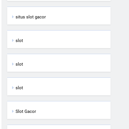
situs slot gacor
slot
slot
slot
Slot Gacor