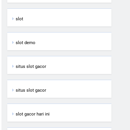
slot
slot demo
situs slot gacor
situs slot gacor
slot gacor hari ini