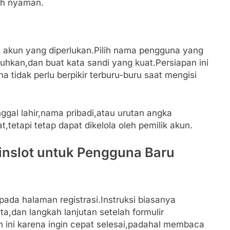
ih nyaman.
 akun yang diperlukan.Pilih nama pengguna yang
tuhkan,dan buat kata sandi yang kuat.Persiapan ini
 tidak perlu berpikir terburu-buru saat mengisi
gal lahir,nama pribadi,atau urutan angka
tetapi tetap dapat dikelola oleh pemilik akun.
nslot untuk Pengguna Baru
ada halaman registrasi.Instruksi biasanya
ta,dan langkah lanjutan setelah formulir
n ini karena ingin cepat selesai,padahal membaca