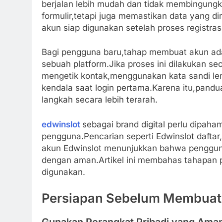
berjalan lebih mudah dan tidak membingung
formulir,tetapi juga memastikan data yang 
akun siap digunakan setelah proses registrasi
Bagi pengguna baru,tahap membuat akun ad
sebuah platform.Jika proses ini dilakukan sec
mengetik kontak,menggunakan kata sandi le
kendala saat login pertama.Karena itu,pan
langkah secara lebih terarah.
edwinslot
sebagai brand digital perlu dipah
pengguna.Pencarian seperti Edwinslot daftar
akun Edwinslot menunjukkan bahwa penggun
dengan aman.Artikel ini membahas tahapan p
digunakan.
Persiapan Sebelum Membuat