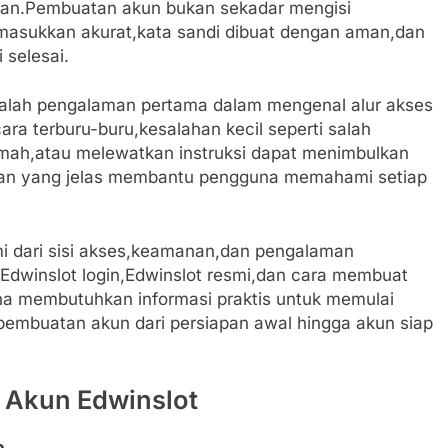
kan.Pembuatan akun bukan sekadar mengisi
dimasukkan akurat,kata sandi dibuat dengan aman,dan
 selesai.
alah pengalaman pertama dalam mengenal alur akses
ara terburu-buru,kesalahan kecil seperti salah
mah,atau melewatkan instruksi dapat menimbulkan
duan yang jelas membantu pengguna memahami setiap
ami dari sisi akses,keamanan,dan pengalaman
,Edwinslot login,Edwinslot resmi,dan cara membuat
a membutuhkan informasi praktis untuk memulai
embuatan akun dari persiapan awal hingga akun siap
 Akun Edwinslot