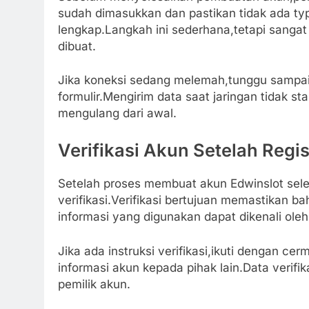
sudah dimasukkan dan pastikan tidak ada typ
lengkap.Langkah ini sederhana,tetapi sanga
dibuat.
Jika koneksi sedang melemah,tunggu sampai 
formulir.Mengirim data saat jaringan tidak 
mengulang dari awal.
Verifikasi Akun Setelah Regis
Setelah proses membuat akun Edwinslot sele
verifikasi.Verifikasi bertujuan memastikan 
informasi yang digunakan dapat dikenali oleh
Jika ada instruksi verifikasi,ikuti dengan c
informasi akun kepada pihak lain.Data verifik
pemilik akun.