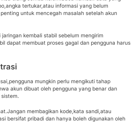
o,angka tertukar,atau informasi yang belum
t penting untuk mencegah masalah setelah akun
jaringan kembali stabil sebelum mengirim
stabil dapat membuat proses gagal dan pengguna harus
trasi
sai,pengguna mungkin perlu mengikuti tahap
bahwa akun dibuat oleh pengguna yang benar dan
 sistem.
ermat.Jangan membagikan kode,kata sandi,atau
asi bersifat pribadi dan hanya boleh digunakan oleh