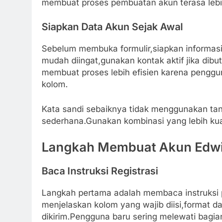
membuat proses pembuatan akun terasa leb
Siapkan Data Akun Sejak Awal
Sebelum membuka formulir,siapkan informasi
mudah diingat,gunakan kontak aktif jika dibu
membuat proses lebih efisien karena pengguna
kolom.
Kata sandi sebaiknya tidak menggunakan tang
sederhana.Gunakan kombinasi yang lebih kuat,
Langkah Membuat Akun Edwi
Baca Instruksi Registrasi
Langkah pertama adalah membaca instruksi p
menjelaskan kolom yang wajib diisi,format da
dikirim.Pengguna baru sering melewati bagia