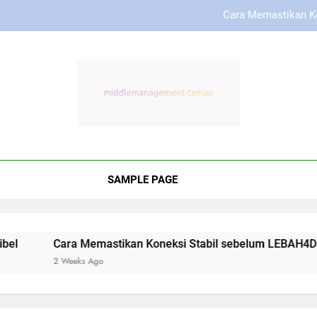
Cara Memastikan K
Login KAYA787 melalui Android
KAYA787 Login dengan Sistem Keamanan 
EDWINSLOT Login melalui Browser Mobile dan Deskt
dle Management Tam
Cara Memastikan K
Tips Dan Strategi Manajemen Dari Middle Management Tamao 
Login KAYA787 melalui Android
SAMPLE PAGE
KAYA787 Login dengan Sistem Keamanan 
ara Memastikan Koneksi Stabil sebelum LEBAH4D Login
Weeks Ago