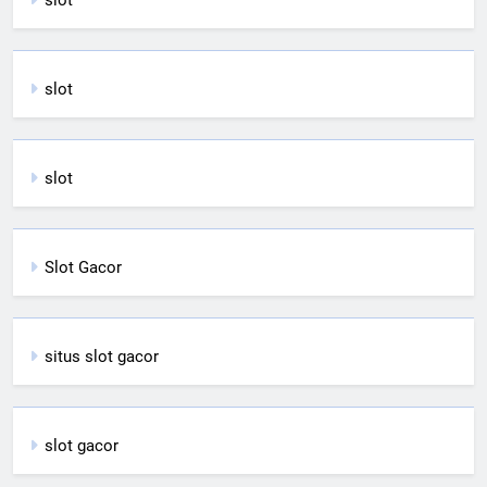
slot
slot
Slot Gacor
situs slot gacor
slot gacor