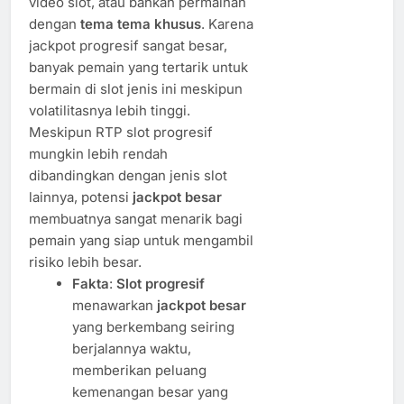
video slot, atau bahkan permainan
dengan
tema tema khusus
. Karena
jackpot progresif sangat besar,
banyak pemain yang tertarik untuk
bermain di slot jenis ini meskipun
volatilitasnya lebih tinggi.
Meskipun RTP slot progresif
mungkin lebih rendah
dibandingkan dengan jenis slot
lainnya, potensi
jackpot besar
membuatnya sangat menarik bagi
pemain yang siap untuk mengambil
risiko lebih besar.
Fakta
:
Slot progresif
menawarkan
jackpot besar
yang berkembang seiring
berjalannya waktu,
memberikan peluang
kemenangan besar yang