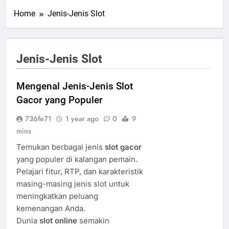
Home
Jenis-Jenis Slot
Jenis-Jenis Slot
Mengenal Jenis-Jenis Slot
Gacor yang Populer
736fe71
1 year ago
0
9
mins
Temukan berbagai jenis
slot gacor
yang populer di kalangan pemain.
Pelajari fitur, RTP, dan karakteristik
masing-masing jenis slot untuk
meningkatkan peluang
kemenangan Anda.
Dunia
slot online
semakin