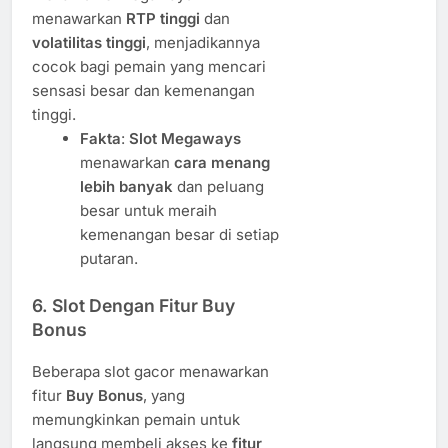
menawarkan
RTP tinggi
dan
volatilitas tinggi
, menjadikannya
cocok bagi pemain yang mencari
sensasi besar dan kemenangan
tinggi.
Fakta
:
Slot Megaways
menawarkan
cara menang
lebih banyak
dan peluang
besar untuk meraih
kemenangan besar di setiap
putaran.
6.
Slot Dengan Fitur Buy
Bonus
Beberapa slot gacor menawarkan
fitur
Buy Bonus
, yang
memungkinkan pemain untuk
langsung membeli akses ke
fitur