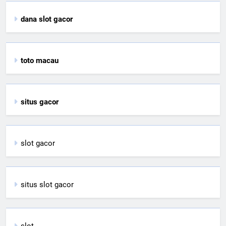
dana slot gacor
toto macau
situs gacor
slot gacor
situs slot gacor
slot