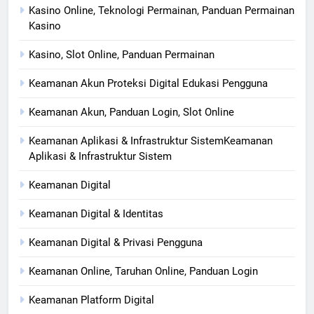
Kasino Online, Teknologi Permainan, Panduan Permainan
Kasino
Kasino, Slot Online, Panduan Permainan
Keamanan Akun Proteksi Digital Edukasi Pengguna
Keamanan Akun, Panduan Login, Slot Online
Keamanan Aplikasi & Infrastruktur SistemKeamanan
Aplikasi & Infrastruktur Sistem
Keamanan Digital
Keamanan Digital & Identitas
Keamanan Digital & Privasi Pengguna
Keamanan Online, Taruhan Online, Panduan Login
Keamanan Platform Digital