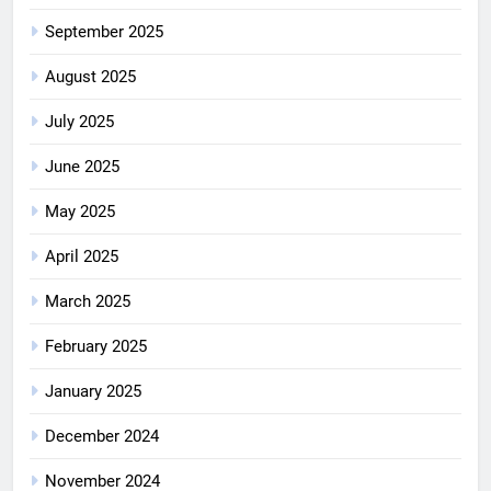
September 2025
August 2025
July 2025
June 2025
May 2025
April 2025
March 2025
February 2025
January 2025
December 2024
November 2024