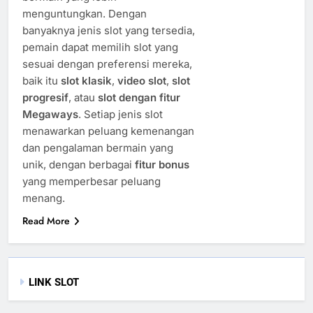
menguntungkan. Dengan
banyaknya jenis slot yang tersedia,
pemain dapat memilih slot yang
sesuai dengan preferensi mereka,
baik itu
slot klasik
,
video slot
,
slot
progresif
, atau
slot dengan fitur
Megaways
. Setiap jenis slot
menawarkan peluang kemenangan
dan pengalaman bermain yang
unik, dengan berbagai
fitur bonus
yang memperbesar peluang
menang.
Read More
LINK SLOT