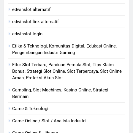
edwinslot alternatif
edwinslot link alternatif
edwinslot login
Etika & Teknologi, Komunitas Digital, Edukasi Online,
Pengembangan Industri Gaming
Fitur Slot Terbaru, Panduan Pemula Slot, Tips Klaim
Bonus, Strategi Slot Online, Slot Terpercaya, Slot Online
Aman, Proteksi Akun Slot
Gambling, Slot Machines, Kasino Online, Strategi
Bermain
Game & Teknologi
Game Online / Slot / Analisis Industri
Game Online & Hiburan