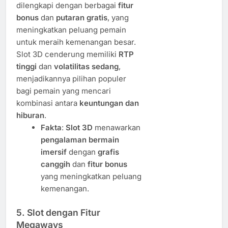
dilengkapi dengan berbagai
fitur
bonus
dan
putaran gratis
, yang
meningkatkan peluang pemain
untuk meraih kemenangan besar.
Slot 3D cenderung memiliki
RTP
tinggi
dan
volatilitas sedang
,
menjadikannya pilihan populer
bagi pemain yang mencari
kombinasi antara
keuntungan dan
hiburan
.
Fakta
:
Slot 3D
menawarkan
pengalaman bermain
imersif
dengan
grafis
canggih
dan
fitur bonus
yang meningkatkan peluang
kemenangan.
5.
Slot dengan Fitur
Megaways