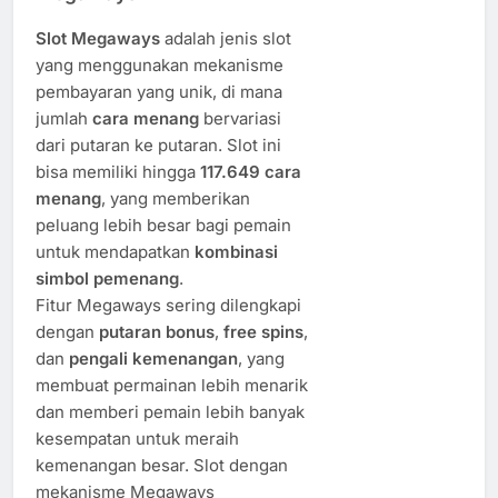
Slot Megaways
adalah jenis slot
yang menggunakan mekanisme
pembayaran yang unik, di mana
jumlah
cara menang
bervariasi
dari putaran ke putaran. Slot ini
bisa memiliki hingga
117.649 cara
menang
, yang memberikan
peluang lebih besar bagi pemain
untuk mendapatkan
kombinasi
simbol pemenang
.
Fitur Megaways sering dilengkapi
dengan
putaran bonus
,
free spins
,
dan
pengali kemenangan
, yang
membuat permainan lebih menarik
dan memberi pemain lebih banyak
kesempatan untuk meraih
kemenangan besar. Slot dengan
mekanisme Megaways