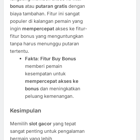
bonus
atau
putaran gratis
dengan
biaya tambahan. Fitur ini sangat
populer di kalangan pemain yang
ingin
mempercepat
akses ke fitur-
fitur bonus yang menguntungkan
tanpa harus menunggu putaran
tertentu.
Fakta
:
Fitur Buy Bonus
memberi pemain
kesempatan untuk
mempercepat akses ke
bonus
dan meningkatkan
peluang kemenangan.
Kesimpulan
Memilih
slot gacor
yang tepat
sangat penting untuk pengalaman
bermain yang lebih