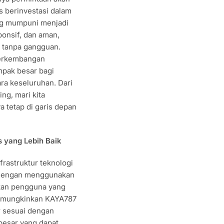
s berinvestasi dalam
ang mumpuni menjadi
ponsif, dan aman,
 tanpa gangguan.
perkembangan
mpak besar bagi
ra keseluruhan. Dari
ng, mari kita
 tetap di garis depan
 yang Lebih Baik
frastruktur teknologi
 Dengan menggunakan
kan pengguna yang
 memungkinkan KAYA787
 sesuai dengan
besar yang dapat