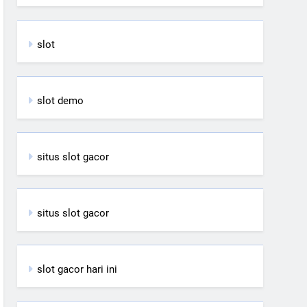
slot
slot demo
situs slot gacor
situs slot gacor
slot gacor hari ini