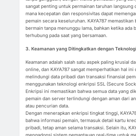
sangat penting untuk permainan taruhan langsung d
mana kecepatan dan responsivitas dapat memenga
pemain secara keseluruhan. KAYA787 memastikan 
bermain tanpa menunggu lama, bahkan ketika ada 
terhubung pada saat yang bersamaan.
3.
Keamanan yang Ditingkatkan dengan Teknologi
Keamanan adalah salah satu aspek paling krusial da
online, dan KAYA787 sangat memperhatikan hal ini 
melindungi data pribadi dan transaksi finansial pe
menggunakan teknologi enkripsi SSL (Secure Socke
Enkripsi ini memastikan bahwa semua data yang dik
pemain dan server terlindungi dengan aman dari 
atau pencurian data.
Dengan menerapkan enkripsi tingkat tinggi, KAYA7
bahwa informasi pemain, termasuk detail kartu kred
pribadi, tetap aman selama transaksi. Selain itu, K
mengadopsi sistem pemantauan real-time untuk m