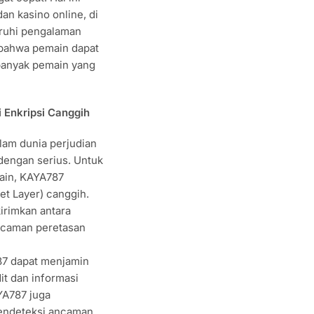
an kasino online, di
ruhi pengalaman
bahwa pemain dapat
banyak pemain yang
 Enkripsi Canggih
lam dunia perjudian
dengan serius. Untuk
main, KAYA787
t Layer) canggih.
irimkan antara
ancaman peretasan
87 dapat menjamin
it dan informasi
AYA787 juga
endeteksi ancaman