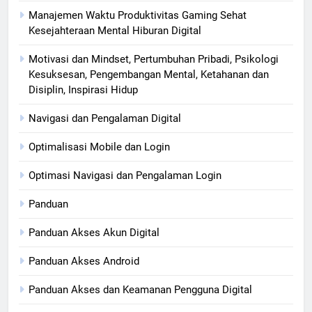
Manajemen Waktu Produktivitas Gaming Sehat
Kesejahteraan Mental Hiburan Digital
Motivasi dan Mindset, Pertumbuhan Pribadi, Psikologi
Kesuksesan, Pengembangan Mental, Ketahanan dan
Disiplin, Inspirasi Hidup
Navigasi dan Pengalaman Digital
Optimalisasi Mobile dan Login
Optimasi Navigasi dan Pengalaman Login
Panduan
Panduan Akses Akun Digital
Panduan Akses Android
Panduan Akses dan Keamanan Pengguna Digital