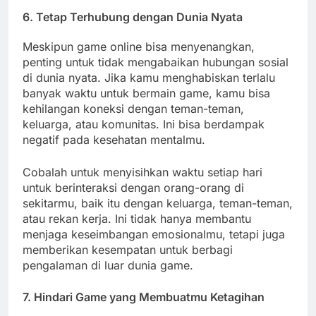
6. Tetap Terhubung dengan Dunia Nyata
Meskipun game online bisa menyenangkan,
penting untuk tidak mengabaikan hubungan sosial
di dunia nyata. Jika kamu menghabiskan terlalu
banyak waktu untuk bermain game, kamu bisa
kehilangan koneksi dengan teman-teman,
keluarga, atau komunitas. Ini bisa berdampak
negatif pada kesehatan mentalmu.
Cobalah untuk menyisihkan waktu setiap hari
untuk berinteraksi dengan orang-orang di
sekitarmu, baik itu dengan keluarga, teman-teman,
atau rekan kerja. Ini tidak hanya membantu
menjaga keseimbangan emosionalmu, tetapi juga
memberikan kesempatan untuk berbagi
pengalaman di luar dunia game.
7. Hindari Game yang Membuatmu Ketagihan