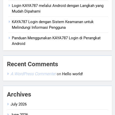
Login KAYA787 melalui Android dengan Langkah yang
Mudah Dipahami
KAYA787 Login dengan Sistem Keamanan untuk
Melindungi Informasi Pengguna
Panduan Menggunakan KAYA787 Login di Perangkat
Android
Recent Comments
A WordPress Commenter
on
Hello world!
Archives
July 2026
June 2026