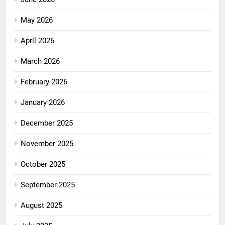
May 2026
April 2026
March 2026
February 2026
January 2026
December 2025
November 2025
October 2025
September 2025
August 2025