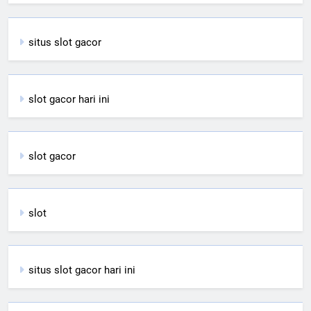
situs slot gacor
slot gacor hari ini
slot gacor
slot
situs slot gacor hari ini