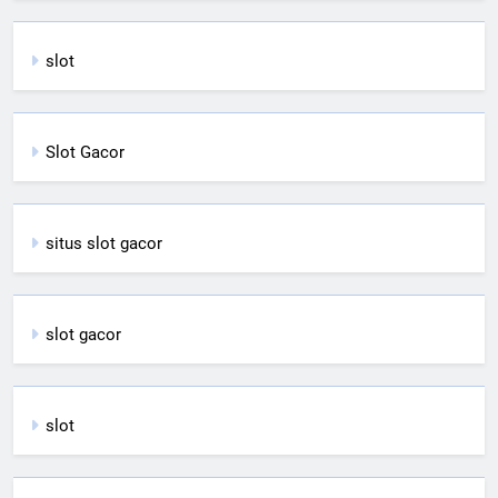
slot
Slot Gacor
situs slot gacor
slot gacor
slot