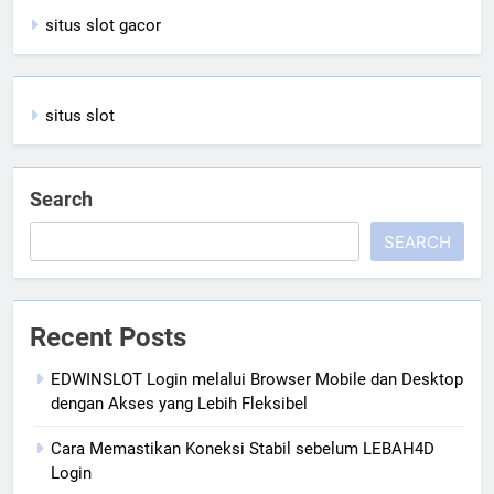
situs slot gacor
situs slot
Search
SEARCH
Recent Posts
EDWINSLOT Login melalui Browser Mobile dan Desktop
dengan Akses yang Lebih Fleksibel
Cara Memastikan Koneksi Stabil sebelum LEBAH4D
Login