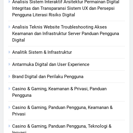
Analisis Sistem Interaktif Arsitektur Permainan Digital
Integritas dan Transparansi Sistem UX dan Persepsi
Pengguna Literasi Risiko Digital
Analisis Teknis Website Troubleshooting Akses
Keamanan dan Infrastruktur Server Panduan Pengguna
Digital
Analitik Sistem & Infrastruktur
Antarmuka Digital dan User Experience
Brand Digital dan Perilaku Pengguna
Casino & Gaming, Keamanan & Privasi, Panduan
Pengguna
Casino & Gaming, Panduan Pengguna, Keamanan &
Privasi
Casino & Gaming, Panduan Pengguna, Teknologi &
Inovasi