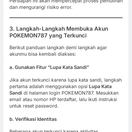
Persiapan ini akan mempercepat proses pemulihan
dan mengurangi risiko error.
3. Langkah-Langkah Membuka Akun
POKEMON787 yang Terkunci
Berikut panduan langkah demi langkah agar
akunmu bisa kembali diakses:
a. Gunakan Fitur “Lupa Kata Sandi”
Jika akun terkunci karena lupa kata sandi, langkah
pertama adalah menggunakan opsi
Lupa Kata
Sandi
di halaman login POKEMON787. Masukkan
email atau nomor HP terdaftar, lalu ikuti instruksi
untuk reset password.
b. Verifikasi Identitas
Beberapa akun terkunci karena aktivitas