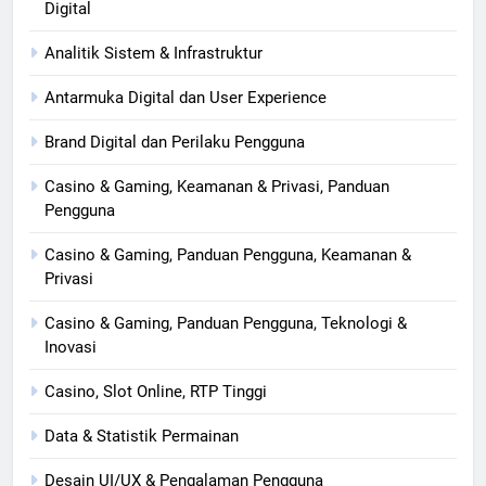
Digital
Analitik Sistem & Infrastruktur
Antarmuka Digital dan User Experience
Brand Digital dan Perilaku Pengguna
Casino & Gaming, Keamanan & Privasi, Panduan
Pengguna
Casino & Gaming, Panduan Pengguna, Keamanan &
Privasi
Casino & Gaming, Panduan Pengguna, Teknologi &
Inovasi
Casino, Slot Online, RTP Tinggi
Data & Statistik Permainan
Desain UI/UX & Pengalaman Pengguna