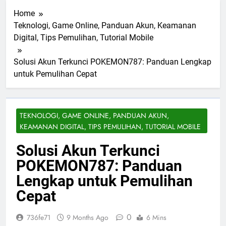
Home
Teknologi, Game Online, Panduan Akun, Keamanan
Digital, Tips Pemulihan, Tutorial Mobile
Solusi Akun Terkunci POKEMON787: Panduan Lengkap
untuk Pemulihan Cepat
TEKNOLOGI, GAME ONLINE, PANDUAN AKUN,
KEAMANAN DIGITAL, TIPS PEMULIHAN, TUTORIAL MOBILE
Solusi Akun Terkunci
POKEMON787: Panduan
Lengkap untuk Pemulihan
Cepat
0
736fe71
9 Months Ago
6 Mins