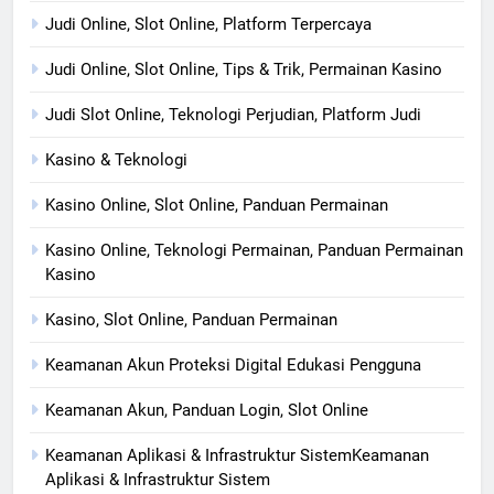
Judi Online, Slot Online, Platform Terpercaya
Judi Online, Slot Online, Tips & Trik, Permainan Kasino
Judi Slot Online, Teknologi Perjudian, Platform Judi
Kasino & Teknologi
Kasino Online, Slot Online, Panduan Permainan
Kasino Online, Teknologi Permainan, Panduan Permainan
Kasino
Kasino, Slot Online, Panduan Permainan
Keamanan Akun Proteksi Digital Edukasi Pengguna
Keamanan Akun, Panduan Login, Slot Online
Keamanan Aplikasi & Infrastruktur SistemKeamanan
Aplikasi & Infrastruktur Sistem