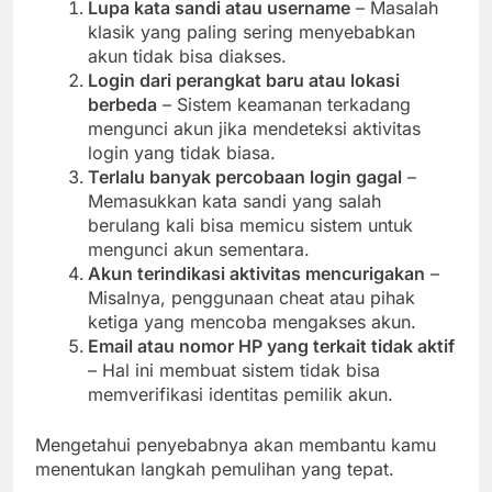
Lupa kata sandi atau username
– Masalah
klasik yang paling sering menyebabkan
akun tidak bisa diakses.
Login dari perangkat baru atau lokasi
berbeda
– Sistem keamanan terkadang
mengunci akun jika mendeteksi aktivitas
login yang tidak biasa.
Terlalu banyak percobaan login gagal
–
Memasukkan kata sandi yang salah
berulang kali bisa memicu sistem untuk
mengunci akun sementara.
Akun terindikasi aktivitas mencurigakan
–
Misalnya, penggunaan cheat atau pihak
ketiga yang mencoba mengakses akun.
Email atau nomor HP yang terkait tidak aktif
– Hal ini membuat sistem tidak bisa
memverifikasi identitas pemilik akun.
Mengetahui penyebabnya akan membantu kamu
menentukan langkah pemulihan yang tepat.