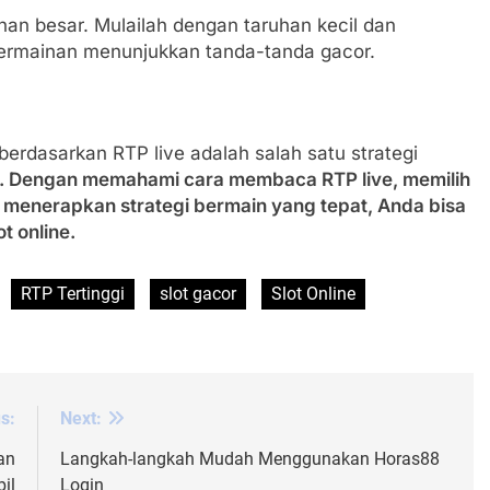
n besar. Mulailah dengan taruhan kecil dan
 permainan menunjukkan tanda-tanda gacor.
berdasarkan RTP live adalah salah satu strategi
. Dengan memahami cara membaca RTP live, memilih
 menerapkan strategi bermain yang tepat, Anda bisa
 online.
RTP Tertinggi
slot gacor
Slot Online
s:
Next:
an
Langkah-langkah Mudah Menggunakan Horas88
il
Login