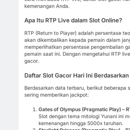
kemenangan Anda.
Apa Itu RTP Live dalam Slot Online?
RTP (Return to Player) adalah persentase t
akan dikembalikan kepada pemain dalam jang
memperlihatkan persentase pengembalian gam
pemain saat ini. Dengan mengetahui RTP liv
gacor.
Daftar Slot Gacor Hari Ini Berdasarkan
Berdasarkan data terbaru, berikut beberapa sl
sering memberikan jackpot:
Gates of Olympus (Pragmatic Play) – R
Slot dengan tema mitologi Yunani ini 
kemenangan hingga 5000x taruhan.