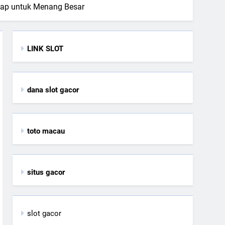
gkap untuk Menang Besar
LINK SLOT
dana slot gacor
toto macau
situs gacor
slot gacor