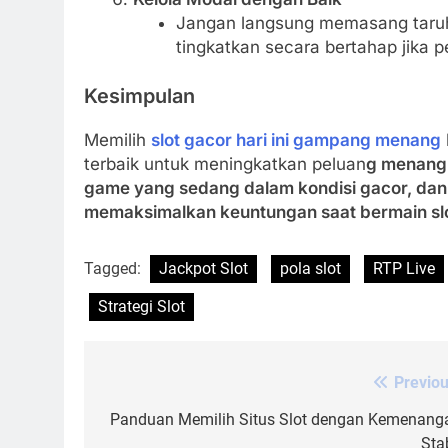
Jangan langsung memasang taruha
tingkatkan secara bertahap jika
Kesimpulan
Memilih
slot gacor hari ini gampang menang
terbaik untuk meningkatkan peluan
g menang
game yang sedang dalam kondisi gacor, dan
memaksimalkan keuntungan saat bermain slot
Tagged:
Jackpot Slot
pola slot
RTP Live
Strategi Slot
Previou
Post
navigation
Panduan Memilih Situs Slot dengan Kemenang
Stab