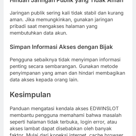
Hindari Jaringan Publik yang Tidak Aman
Jaringan publik sering kali tidak stabil dan kurang
aman. Jika memungkinkan, gunakan jaringan
pribadi saat mengakses halaman yang
membutuhkan data akun.
Simpan Informasi Akses dengan Bijak
Pengguna sebaiknya tidak menyimpan informasi
penting secara sembarangan. Gunakan metode
penyimpanan yang aman dan hindari membagikan
data akses kepada orang lain.
Kesimpulan
Panduan mengatasi kendala akses EDWINSLOT
membantu pengguna memahami bahwa masalah
seperti halaman tidak terbuka, login error, atau
akses lambat dapat disebabkan oleh banyak
faktor. Mulai dari koneksi internet, cache browser,