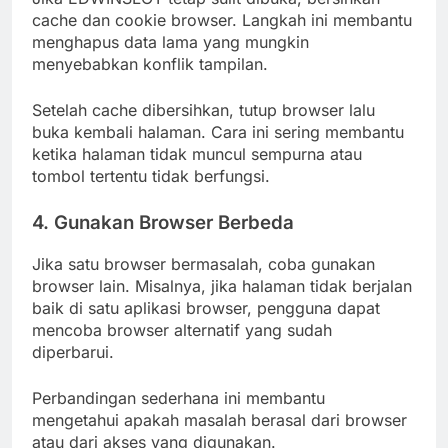
cache dan cookie browser. Langkah ini membantu
menghapus data lama yang mungkin
menyebabkan konflik tampilan.
Setelah cache dibersihkan, tutup browser lalu
buka kembali halaman. Cara ini sering membantu
ketika halaman tidak muncul sempurna atau
tombol tertentu tidak berfungsi.
4. Gunakan Browser Berbeda
Jika satu browser bermasalah, coba gunakan
browser lain. Misalnya, jika halaman tidak berjalan
baik di satu aplikasi browser, pengguna dapat
mencoba browser alternatif yang sudah
diperbarui.
Perbandingan sederhana ini membantu
mengetahui apakah masalah berasal dari browser
atau dari akses yang digunakan.