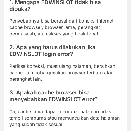
1. Mengapa EDWINSLOT tidak bisa
dibuka?
Penyebabnya bisa berasal dari koneksi internet,
cache browser, browser lama, perangkat
bermasalah, atau akses yang tidak tepat.
2. Apa yang harus dilakukan jika
EDWINSLOT login error?
Periksa koneksi, muat ulang halaman, bersihkan
cache, lalu coba gunakan browser terbaru atau
perangkat lain.
3. Apakah cache browser bisa
menyebabkan EDWINSLOT error?
Ya, cache lama dapat membuat halaman tidak
tampil sempurna atau memunculkan data halaman
yang sudah tidak sesuai.