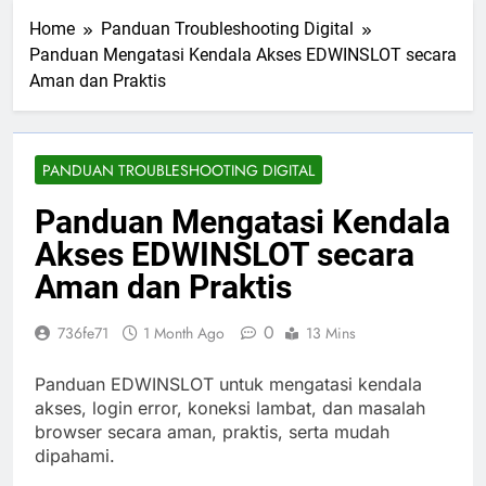
Home
Panduan Troubleshooting Digital
Panduan Mengatasi Kendala Akses EDWINSLOT secara
Aman dan Praktis
PANDUAN TROUBLESHOOTING DIGITAL
Panduan Mengatasi Kendala
Akses EDWINSLOT secara
Aman dan Praktis
0
736fe71
1 Month Ago
13 Mins
Panduan EDWINSLOT untuk mengatasi kendala
akses, login error, koneksi lambat, dan masalah
browser secara aman, praktis, serta mudah
dipahami.