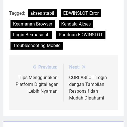
Tagged:
akses stabil
EDWINSLOT Error
Keamanan Browser
Kendala Akses
Login Bermasalah
Panduan EDWINSLOT
Troubleshooting Mobile
Previous:
Next:
Post
navigation
Tips Menggunakan
CORLASLOT Login
Platform Digital agar
dengan Tampilan
Lebih Nyaman
Responsif dan
Mudah Dipahami