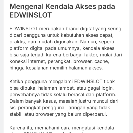
Mengenal Kendala Akses pada
EDWINSLOT
EDWINSLOT merupakan brand digital yang sering
dicari pengguna untuk kebutuhan akses cepat,
praktis, dan mudah digunakan. Namun, seperti
platform digital pada umumnya, kendala akses
bisa saja terjadi karena berbagai faktor, mulai dari
koneksi internet, perangkat, browser, cache,
hingga kesalahan memilih halaman akses.
Ketika pengguna mengalami EDWINSLOT tidak
bisa dibuka, halaman lambat, atau gagal login,
penyebabnya tidak selalu berasal dari platform.
Dalam banyak kasus, masalah justru muncul dari
sisi perangkat pengguna, jaringan yang tidak
stabil, atau browser yang belum diperbarui.
Karena itu, memahami cara mengatasi kendala