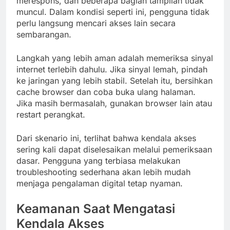
merespons, dan beberapa bagian tampilan tidak
muncul. Dalam kondisi seperti ini, pengguna tidak
perlu langsung mencari akses lain secara
sembarangan.
Langkah yang lebih aman adalah memeriksa sinyal
internet terlebih dahulu. Jika sinyal lemah, pindah
ke jaringan yang lebih stabil. Setelah itu, bersihkan
cache browser dan coba buka ulang halaman.
Jika masih bermasalah, gunakan browser lain atau
restart perangkat.
Dari skenario ini, terlihat bahwa kendala akses
sering kali dapat diselesaikan melalui pemeriksaan
dasar. Pengguna yang terbiasa melakukan
troubleshooting sederhana akan lebih mudah
menjaga pengalaman digital tetap nyaman.
Keamanan Saat Mengatasi
Kendala Akses