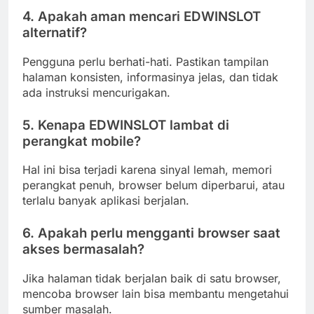
4. Apakah aman mencari EDWINSLOT
alternatif?
Pengguna perlu berhati-hati. Pastikan tampilan
halaman konsisten, informasinya jelas, dan tidak
ada instruksi mencurigakan.
5. Kenapa EDWINSLOT lambat di
perangkat mobile?
Hal ini bisa terjadi karena sinyal lemah, memori
perangkat penuh, browser belum diperbarui, atau
terlalu banyak aplikasi berjalan.
6. Apakah perlu mengganti browser saat
akses bermasalah?
Jika halaman tidak berjalan baik di satu browser,
mencoba browser lain bisa membantu mengetahui
sumber masalah.