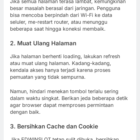
Jika semua halaman terasa lambat, kemungkinan
besar masalah berasal dari jaringan. Pengguna
bisa mencoba berpindah dari Wi-Fi ke data
seluler, me-restart router, atau menunggu
beberapa saat hingga koneksi membaik.
2. Muat Ulang Halaman
Jika halaman berhenti loading, lakukan refresh
atau muat ulang halaman. Kadang-kadang,
kendala akses hanya terjadi karena proses
pemuatan yang tidak sempurna.
Namun, hindari menekan tombol terlalu sering
dalam waktu singkat. Berikan jeda beberapa detik
agar browser dapat memproses permintaan
dengan baik.
3. Bersihkan Cache dan Cookie
Jika EDWINSLOT tetap sulit dibuka, bersihkan