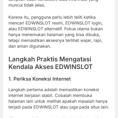
muncul tidak jelas.
Karena itu, pengguna perlu lebih teliti ketika
mencari EDWINSLOT resmi, EDWINSLOT login,
atau EDWINSLOT alternatif. Fokus utama bukan
hanya menemukan halaman yang bisa dibuka,
tetapi memastikan aksesnya terlihat wajar, rapi,
dan aman digunakan.
Langkah Praktis Mengatasi
Kendala Akses EDWINSLOT
1. Periksa Koneksi Internet
Langkah pertama adalah memastikan koneksi
internet berjalan stabil. Cobalah membuka
halaman lain untuk melihat apakah masalah hanya
terjadi pada EDWINSLOT atau juga pada situs lain.