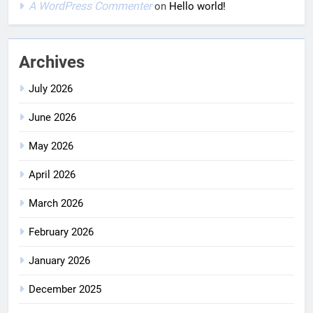
A WordPress Commenter
on
Hello world!
Archives
July 2026
June 2026
May 2026
April 2026
March 2026
February 2026
January 2026
December 2025