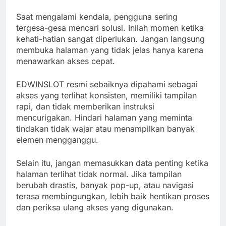
Saat mengalami kendala, pengguna sering
tergesa-gesa mencari solusi. Inilah momen ketika
kehati-hatian sangat diperlukan. Jangan langsung
membuka halaman yang tidak jelas hanya karena
menawarkan akses cepat.
EDWINSLOT resmi sebaiknya dipahami sebagai
akses yang terlihat konsisten, memiliki tampilan
rapi, dan tidak memberikan instruksi
mencurigakan. Hindari halaman yang meminta
tindakan tidak wajar atau menampilkan banyak
elemen mengganggu.
Selain itu, jangan memasukkan data penting ketika
halaman terlihat tidak normal. Jika tampilan
berubah drastis, banyak pop-up, atau navigasi
terasa membingungkan, lebih baik hentikan proses
dan periksa ulang akses yang digunakan.