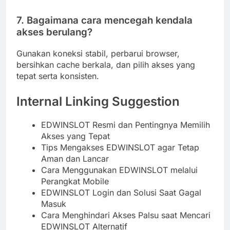
7. Bagaimana cara mencegah kendala
akses berulang?
Gunakan koneksi stabil, perbarui browser,
bersihkan cache berkala, dan pilih akses yang
tepat serta konsisten.
Internal Linking Suggestion
EDWINSLOT Resmi dan Pentingnya Memilih
Akses yang Tepat
Tips Mengakses EDWINSLOT agar Tetap
Aman dan Lancar
Cara Menggunakan EDWINSLOT melalui
Perangkat Mobile
EDWINSLOT Login dan Solusi Saat Gagal
Masuk
Cara Menghindari Akses Palsu saat Mencari
EDWINSLOT Alternatif