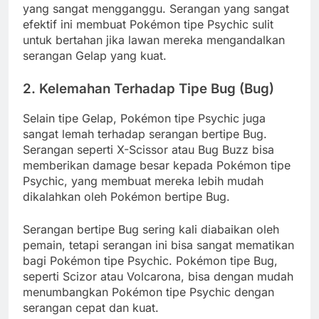
yang sangat mengganggu. Serangan yang sangat
efektif ini membuat Pokémon tipe Psychic sulit
untuk bertahan jika lawan mereka mengandalkan
serangan Gelap yang kuat.
2.
Kelemahan Terhadap Tipe Bug (Bug)
Selain tipe Gelap, Pokémon tipe Psychic juga
sangat lemah terhadap serangan bertipe Bug.
Serangan seperti X-Scissor atau Bug Buzz bisa
memberikan damage besar kepada Pokémon tipe
Psychic, yang membuat mereka lebih mudah
dikalahkan oleh Pokémon bertipe Bug.
Serangan bertipe Bug sering kali diabaikan oleh
pemain, tetapi serangan ini bisa sangat mematikan
bagi Pokémon tipe Psychic. Pokémon tipe Bug,
seperti Scizor atau Volcarona, bisa dengan mudah
menumbangkan Pokémon tipe Psychic dengan
serangan cepat dan kuat.