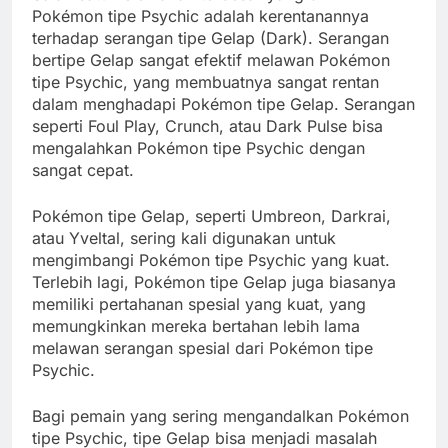
Pokémon tipe Psychic adalah kerentanannya
terhadap serangan tipe Gelap (Dark). Serangan
bertipe Gelap sangat efektif melawan Pokémon
tipe Psychic, yang membuatnya sangat rentan
dalam menghadapi Pokémon tipe Gelap. Serangan
seperti Foul Play, Crunch, atau Dark Pulse bisa
mengalahkan Pokémon tipe Psychic dengan
sangat cepat.
Pokémon tipe Gelap, seperti Umbreon, Darkrai,
atau Yveltal, sering kali digunakan untuk
mengimbangi Pokémon tipe Psychic yang kuat.
Terlebih lagi, Pokémon tipe Gelap juga biasanya
memiliki pertahanan spesial yang kuat, yang
memungkinkan mereka bertahan lebih lama
melawan serangan spesial dari Pokémon tipe
Psychic.
Bagi pemain yang sering mengandalkan Pokémon
tipe Psychic, tipe Gelap bisa menjadi masalah