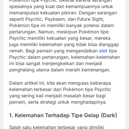
Pokémon tipe Psychic dikenal karena serangan
spesialnya yang kuat dan kemampuannya untuk
memanipulasi kekuatan pikiran. Dengan serangan
seperti Psychic, Psybeam, dan Future Sight,
Pokémon tipe ini memiliki banyak potensi dalam
pertarungan. Namun, meskipun Pokémon tipe
Psychic memiliki kekuatan yang besar, mereka
juga memiliki kelemahan yang tidak bisa dianggap
remeh. Bagi pemain yang mengandalkan
slot
tipe
Psychic dalam pertarungan, kelemahan-kelemahan
ini bisa sangat menjengkelkan dan menjadi
penghalang utama dalam meraih kemenangan.
Dalam artikel ini, kita akan mengulas beberapa
kelemahan terbesar dari Pokémon tipe Psychic
yang sering kali menjadi masalah besar bagi
pemain, serta strategi untuk menghadapinya.
1.
Kelemahan Terhadap Tipe Gelap (Dark)
Salah satu kelemahan terbesar yang dimiliki