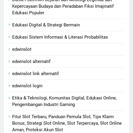
Kepercayaan Budaya dan Peradaban Fiksi Imajinatif
Edukasi Populer
Edukasi Digital & Strategi Bermain
Edukasi Sistem Informasi & Literasi Probabilitas
edwinslot
edwinslot alternatif
edwinslot link alternatif
edwinslot login
Etika & Teknologi, Komunitas Digital, Edukasi Online,
Pengembangan Industri Gaming
Fitur Slot Terbaru, Panduan Pemula Slot, Tips Klaim
Bonus, Strategi Slot Online, Slot Terpercaya, Slot Online
Aman, Proteksi Akun Slot