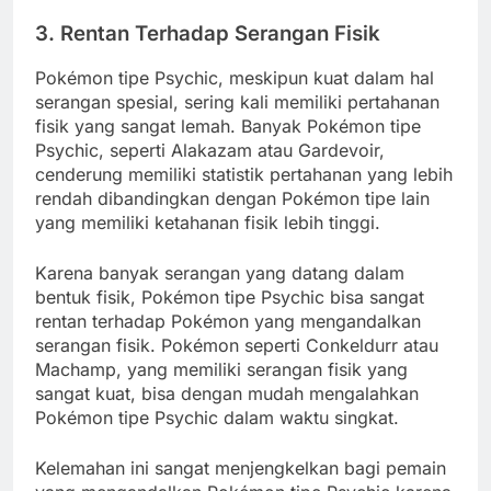
3.
Rentan Terhadap Serangan Fisik
Pokémon tipe Psychic, meskipun kuat dalam hal
serangan spesial, sering kali memiliki pertahanan
fisik yang sangat lemah. Banyak Pokémon tipe
Psychic, seperti Alakazam atau Gardevoir,
cenderung memiliki statistik pertahanan yang lebih
rendah dibandingkan dengan Pokémon tipe lain
yang memiliki ketahanan fisik lebih tinggi.
Karena banyak serangan yang datang dalam
bentuk fisik, Pokémon tipe Psychic bisa sangat
rentan terhadap Pokémon yang mengandalkan
serangan fisik. Pokémon seperti Conkeldurr atau
Machamp, yang memiliki serangan fisik yang
sangat kuat, bisa dengan mudah mengalahkan
Pokémon tipe Psychic dalam waktu singkat.
Kelemahan ini sangat menjengkelkan bagi pemain