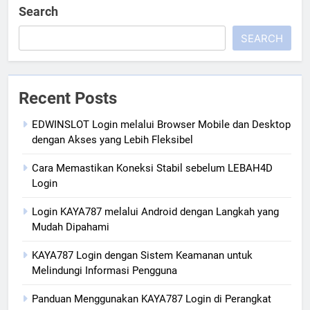
Search
SEARCH
Recent Posts
EDWINSLOT Login melalui Browser Mobile dan Desktop
dengan Akses yang Lebih Fleksibel
Cara Memastikan Koneksi Stabil sebelum LEBAH4D
Login
Login KAYA787 melalui Android dengan Langkah yang
Mudah Dipahami
KAYA787 Login dengan Sistem Keamanan untuk
Melindungi Informasi Pengguna
Panduan Menggunakan KAYA787 Login di Perangkat