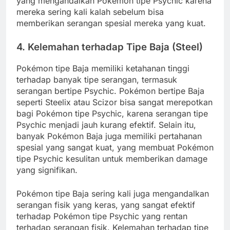
yang mengandalkan Pokémon tipe Psychic karena
mereka sering kali kalah sebelum bisa
memberikan serangan spesial mereka yang kuat.
4.
Kelemahan terhadap Tipe Baja (Steel)
Pokémon tipe Baja memiliki ketahanan tinggi
terhadap banyak tipe serangan, termasuk
serangan bertipe Psychic. Pokémon bertipe Baja
seperti Steelix atau Scizor bisa sangat merepotkan
bagi Pokémon tipe Psychic, karena serangan tipe
Psychic menjadi jauh kurang efektif. Selain itu,
banyak Pokémon Baja juga memiliki pertahanan
spesial yang sangat kuat, yang membuat Pokémon
tipe Psychic kesulitan untuk memberikan damage
yang signifikan.
Pokémon tipe Baja sering kali juga mengandalkan
serangan fisik yang keras, yang sangat efektif
terhadap Pokémon tipe Psychic yang rentan
terhadap serangan fisik. Kelemahan terhadap tipe