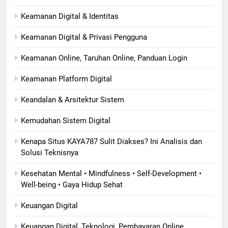
Keamanan Digital & Identitas
Keamanan Digital & Privasi Pengguna
Keamanan Online, Taruhan Online, Panduan Login
Keamanan Platform Digital
Keandalan & Arsitektur Sistem
Kemudahan Sistem Digital
Kenapa Situs KAYA787 Sulit Diakses? Ini Analisis dan
Solusi Teknisnya
Kesehatan Mental • Mindfulness • Self-Development •
Well-being • Gaya Hidup Sehat
Keuangan Digital
Keuangan Digital, Teknologi, Pembayaran Online