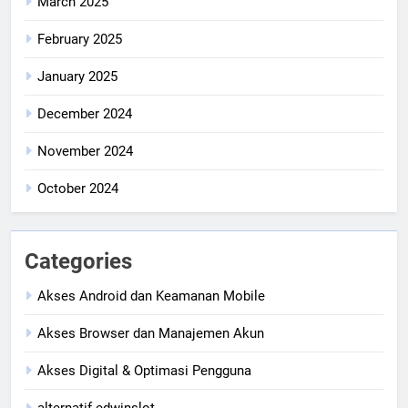
March 2025
February 2025
January 2025
December 2024
November 2024
October 2024
Categories
Akses Android dan Keamanan Mobile
Akses Browser dan Manajemen Akun
Akses Digital & Optimasi Pengguna