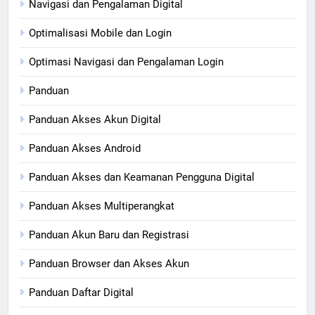
Navigasi dan Pengalaman Digital
Optimalisasi Mobile dan Login
Optimasi Navigasi dan Pengalaman Login
Panduan
Panduan Akses Akun Digital
Panduan Akses Android
Panduan Akses dan Keamanan Pengguna Digital
Panduan Akses Multiperangkat
Panduan Akun Baru dan Registrasi
Panduan Browser dan Akses Akun
Panduan Daftar Digital