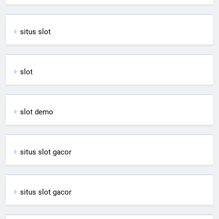
situs slot
slot
slot demo
situs slot gacor
situs slot gacor