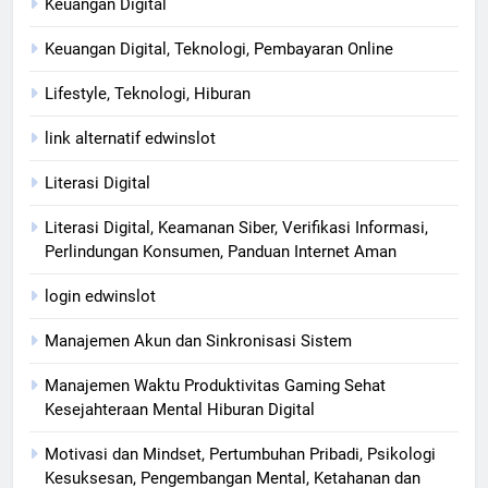
Keuangan Digital
Keuangan Digital, Teknologi, Pembayaran Online
Lifestyle, Teknologi, Hiburan
link alternatif edwinslot
Literasi Digital
Literasi Digital, Keamanan Siber, Verifikasi Informasi,
Perlindungan Konsumen, Panduan Internet Aman
login edwinslot
Manajemen Akun dan Sinkronisasi Sistem
Manajemen Waktu Produktivitas Gaming Sehat
Kesejahteraan Mental Hiburan Digital
Motivasi dan Mindset, Pertumbuhan Pribadi, Psikologi
Kesuksesan, Pengembangan Mental, Ketahanan dan