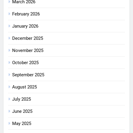
March 2026
February 2026
January 2026
December 2025
November 2025
October 2025
September 2025
August 2025
July 2025
June 2025
May 2025