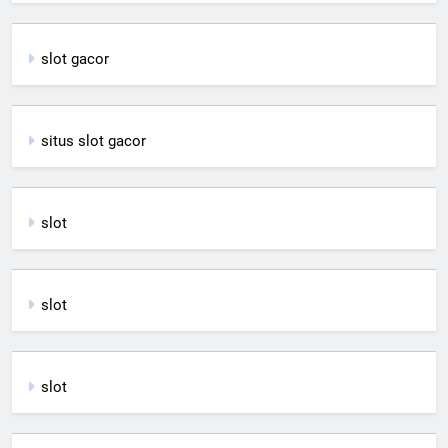
slot gacor
situs slot gacor
slot
slot
slot