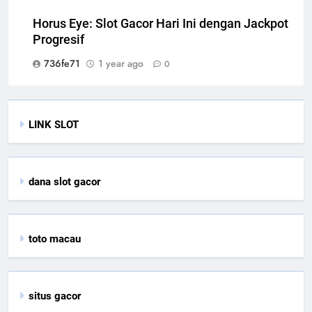
Horus Eye: Slot Gacor Hari Ini dengan Jackpot
Progresif
736fe71
1 year ago
0
LINK SLOT
dana slot gacor
toto macau
situs gacor