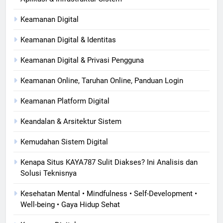
Keamanan Digital
Keamanan Digital & Identitas
Keamanan Digital & Privasi Pengguna
Keamanan Online, Taruhan Online, Panduan Login
Keamanan Platform Digital
Keandalan & Arsitektur Sistem
Kemudahan Sistem Digital
Kenapa Situs KAYA787 Sulit Diakses? Ini Analisis dan
Solusi Teknisnya
Kesehatan Mental • Mindfulness • Self-Development •
Well-being • Gaya Hidup Sehat