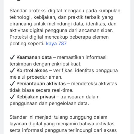
Standar proteksi digital mengacu pada kumpulan
teknologi, kebijakan, dan praktik terbaik yang
dirancang untuk melindungi data, identitas, dan
aktivitas digital pengguna dari ancaman siber.
Proteksi digital mencakup beberapa elemen
penting seperti:
kaya 787
Keamanan data
– memastikan informasi
tersimpan dengan enkripsi kuat.
Kontrol akses
– verifikasi identitas pengguna
melalui prosedur aman.
Pemantauan aktivitas
– mendeteksi aktivitas
tidak biasa secara real-time.
Kebijakan privasi
– transparan dalam
penggunaan dan pengelolaan data.
Standar ini menjadi tulang punggung dalam
layanan digital yang menjamin bahwa aktivitas
serta informasi pengguna terlindungi dari akses