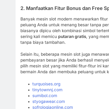
2. Manfaatkan Fitur Bonus dan Free S
Banyak mesin slot modern menawarkan fitu
peluang Anda untuk menang besar tanpa perlu
biasanya dipicu oleh kombinasi simbol terten
sering kali memicu
putaran gratis
, yang mem
tanpa biaya tambahan.
Selain itu, beberapa mesin slot juga menaw
pembayaran besar jika Anda berhasil menyel
pilih mesin slot yang memiliki fitur-fitur i
bermain Anda dan membuka peluang untuk 
turquoises.org
tinytownnj.com
sumibol.com
styogawear.com
sofrologiaonline.com