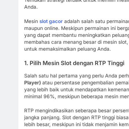
Temukan strategi terbaik untuk memilih me
Anda.
Mesin
slot gacor
adalah salah satu permainan 
maupun online. Meskipun permainan ini berg
yang dapat membantu meningkatkan peluang A
membahas cara menang besar di mesin slot, d
untuk memaksimalkan peluang Anda.
1. Pilih Mesin Slot dengan RTP Tinggi
Salah satu hal pertama yang perlu Anda perh
Player)
atau persentase pengembalian pemai
yang lebih baik untuk mendapatkan kemenang
minimal 96%, meskipun beberapa mesin memili
RTP mengindikasikan seberapa besar perse
jangka panjang. Slot dengan RTP tinggi bia
lebih besar, meskipun ini tidak menjamin kem