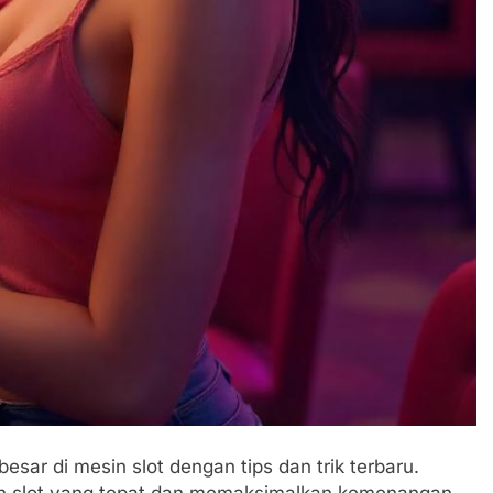
sar di mesin slot dengan tips dan trik terbaru.