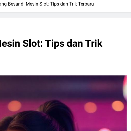
ng Besar di Mesin Slot: Tips dan Trik Terbaru
sin Slot: Tips dan Trik