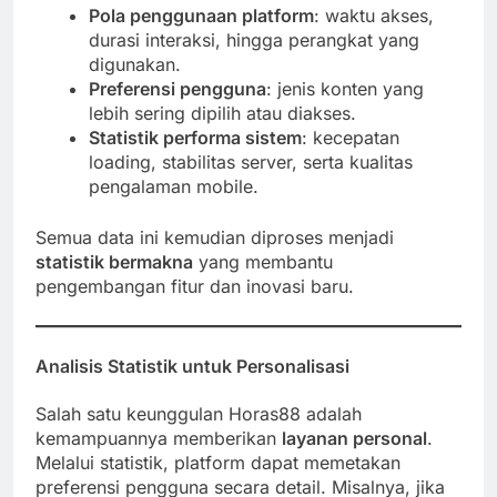
Pola penggunaan platform
: waktu akses,
durasi interaksi, hingga perangkat yang
digunakan.
Preferensi pengguna
: jenis konten yang
lebih sering dipilih atau diakses.
Statistik performa sistem
: kecepatan
loading, stabilitas server, serta kualitas
pengalaman mobile.
Semua data ini kemudian diproses menjadi
statistik bermakna
yang membantu
pengembangan fitur dan inovasi baru.
Analisis Statistik untuk Personalisasi
Salah satu keunggulan Horas88 adalah
kemampuannya memberikan
layanan personal
.
Melalui statistik, platform dapat memetakan
preferensi pengguna secara detail. Misalnya, jika