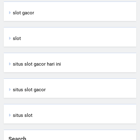
slot gacor
slot
situs slot gacor hari ini
situs slot gacor
situs slot
Search