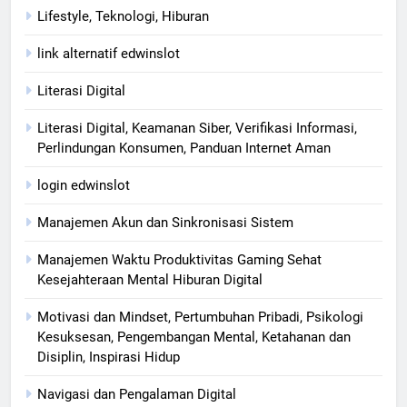
Lifestyle, Teknologi, Hiburan
link alternatif edwinslot
Literasi Digital
Literasi Digital, Keamanan Siber, Verifikasi Informasi,
Perlindungan Konsumen, Panduan Internet Aman
login edwinslot
Manajemen Akun dan Sinkronisasi Sistem
Manajemen Waktu Produktivitas Gaming Sehat
Kesejahteraan Mental Hiburan Digital
Motivasi dan Mindset, Pertumbuhan Pribadi, Psikologi
Kesuksesan, Pengembangan Mental, Ketahanan dan
Disiplin, Inspirasi Hidup
Navigasi dan Pengalaman Digital