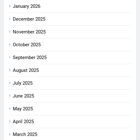
January 2026
December 2025
November 2025
October 2025
September 2025
August 2025
July 2025
June 2025
May 2025
April 2025
March 2025