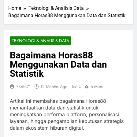
Home
Teknologi & Analisis Data
Bagaimana Horas88 Menggunakan Data dan Statistik
TEKNOLOGI & ANALISIS DATA
Bagaimana Horas88
Menggunakan Data dan
Statistik
0
736fe71
12 Months Ago
6 Mins
Artikel ini membahas bagaimana Horas88
memanfaatkan data dan statistik untuk
meningkatkan performa platform, personalisasi
layanan, hingga pengambilan keputusan strategis
dalam ekosistem hiburan digital.