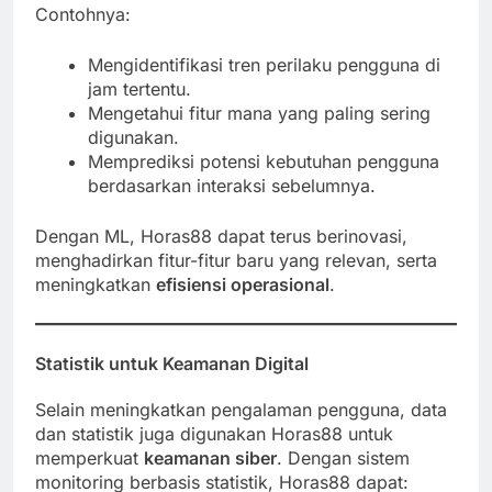
Contohnya:
Mengidentifikasi tren perilaku pengguna di
jam tertentu.
Mengetahui fitur mana yang paling sering
digunakan.
Memprediksi potensi kebutuhan pengguna
berdasarkan interaksi sebelumnya.
Dengan ML, Horas88 dapat terus berinovasi,
menghadirkan fitur-fitur baru yang relevan, serta
meningkatkan
efisiensi operasional
.
Statistik untuk Keamanan Digital
Selain meningkatkan pengalaman pengguna, data
dan statistik juga digunakan Horas88 untuk
memperkuat
keamanan siber
. Dengan sistem
monitoring berbasis statistik, Horas88 dapat: