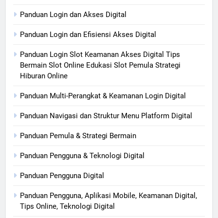
Panduan Login dan Akses Digital
Panduan Login dan Efisiensi Akses Digital
Panduan Login Slot Keamanan Akses Digital Tips
Bermain Slot Online Edukasi Slot Pemula Strategi
Hiburan Online
Panduan Multi-Perangkat & Keamanan Login Digital
Panduan Navigasi dan Struktur Menu Platform Digital
Panduan Pemula & Strategi Bermain
Panduan Pengguna & Teknologi Digital
Panduan Pengguna Digital
Panduan Pengguna, Aplikasi Mobile, Keamanan Digital,
Tips Online, Teknologi Digital