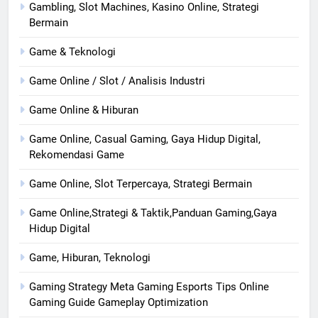
Gambling, Slot Machines, Kasino Online, Strategi
Bermain
Game & Teknologi
Game Online / Slot / Analisis Industri
Game Online & Hiburan
Game Online, Casual Gaming, Gaya Hidup Digital,
Rekomendasi Game
Game Online, Slot Terpercaya, Strategi Bermain
Game Online,Strategi & Taktik,Panduan Gaming,Gaya
Hidup Digital
Game, Hiburan, Teknologi
Gaming Strategy Meta Gaming Esports Tips Online
Gaming Guide Gameplay Optimization