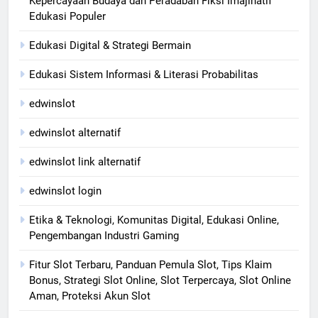
Kepercayaan Budaya dan Peradaban Fiksi Imajinatif
Edukasi Populer
Edukasi Digital & Strategi Bermain
Edukasi Sistem Informasi & Literasi Probabilitas
edwinslot
edwinslot alternatif
edwinslot link alternatif
edwinslot login
Etika & Teknologi, Komunitas Digital, Edukasi Online,
Pengembangan Industri Gaming
Fitur Slot Terbaru, Panduan Pemula Slot, Tips Klaim
Bonus, Strategi Slot Online, Slot Terpercaya, Slot Online
Aman, Proteksi Akun Slot