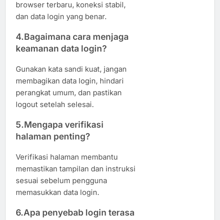
browser terbaru, koneksi stabil,
dan data login yang benar.
4.Bagaimana cara menjaga
keamanan data login?
Gunakan kata sandi kuat, jangan
membagikan data login, hindari
perangkat umum, dan pastikan
logout setelah selesai.
5.Mengapa verifikasi
halaman penting?
Verifikasi halaman membantu
memastikan tampilan dan instruksi
sesuai sebelum pengguna
memasukkan data login.
6.Apa penyebab login terasa