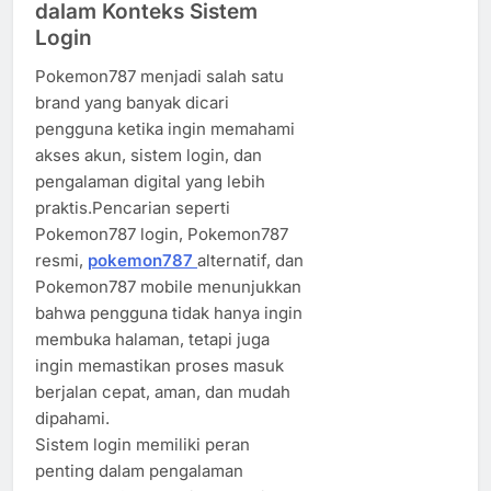
dalam Konteks Sistem
Login
Pokemon787 menjadi salah satu
brand yang banyak dicari
pengguna ketika ingin memahami
akses akun, sistem login, dan
pengalaman digital yang lebih
praktis.Pencarian seperti
Pokemon787 login, Pokemon787
resmi,
pokemon787
alternatif, dan
Pokemon787 mobile menunjukkan
bahwa pengguna tidak hanya ingin
membuka halaman, tetapi juga
ingin memastikan proses masuk
berjalan cepat, aman, dan mudah
dipahami.
Sistem login memiliki peran
penting dalam pengalaman