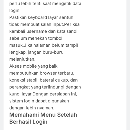
perlu lebih teliti saat mengetik data
login.
Pastikan keyboard layar sentuh
tidak membuat salah input.Periksa
kembali username dan kata sandi
sebelum menekan tombol
masuk.Jika halaman belum tampil
lengkap, jangan buru-buru
melanjutkan.
Akses mobile yang baik
membutuhkan browser terbaru,
koneksi stabil, baterai cukup, dan
perangkat yang terlindungi dengan
kunci layar.Dengan persiapan ini,
sistem login dapat digunakan
dengan lebih nyaman.
Memahami Menu Setelah
Berhasil Login