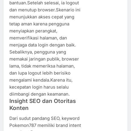
bantuan.Setelah selesai, ia logout
dan menutup browser.Skenario ini
menunjukkan akses cepat yang
tetap aman karena pengguna
menyiapkan perangkat,
memverifikasi halaman, dan
menjaga data login dengan baik.
Sebaliknya, pengguna yang
memakai jaringan publik, browser
lama, tidak memeriksa halaman,
dan lupa logout lebih berisiko
mengalami kendala.Karena itu,
kecepatan login harus selalu
diimbangi dengan keamanan.
Insight SEO dan Otoritas
Konten
Dari sudut pandang SEO, keyword
Pokemon787 memiliki brand intent