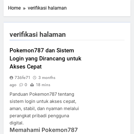
Home
verifikasi halaman
verifikasi halaman
Pokemon787 dan Sistem
Login yang Dirancang untuk
Akses Cepat
736fe71
3 months
ago
0
18 mins
Panduan Pokemon787 tentang
sistem login untuk akses cepat,
aman, stabil, dan nyaman melalui
perangkat pribadi pengguna
digital.
Memahami Pokemon787