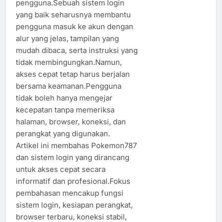
pengguna.Sebuah sistem login
yang baik seharusnya membantu
pengguna masuk ke akun dengan
alur yang jelas, tampilan yang
mudah dibaca, serta instruksi yang
tidak membingungkan.Namun,
akses cepat tetap harus berjalan
bersama keamanan.Pengguna
tidak boleh hanya mengejar
kecepatan tanpa memeriksa
halaman, browser, koneksi, dan
perangkat yang digunakan.
Artikel ini membahas Pokemon787
dan sistem login yang dirancang
untuk akses cepat secara
informatif dan profesional.Fokus
pembahasan mencakup fungsi
sistem login, kesiapan perangkat,
browser terbaru, koneksi stabil,