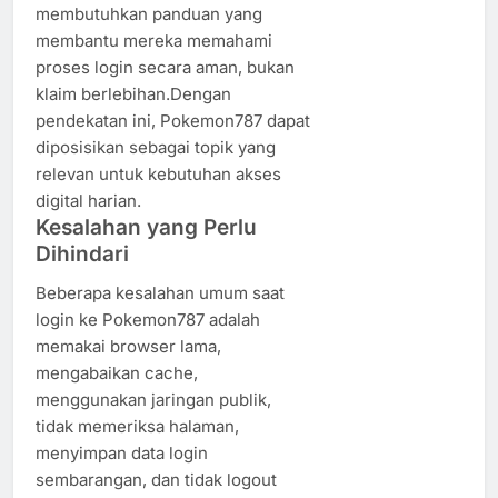
membutuhkan panduan yang
membantu mereka memahami
proses login secara aman, bukan
klaim berlebihan.Dengan
pendekatan ini, Pokemon787 dapat
diposisikan sebagai topik yang
relevan untuk kebutuhan akses
digital harian.
Kesalahan yang Perlu
Dihindari
Beberapa kesalahan umum saat
login ke Pokemon787 adalah
memakai browser lama,
mengabaikan cache,
menggunakan jaringan publik,
tidak memeriksa halaman,
menyimpan data login
sembarangan, dan tidak logout