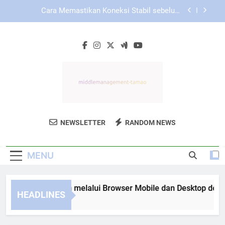
Skip
Login KAYA787 melalui Android dengan Langkah
to
yang Mudah Dipahami
content
KAYA787 Login dengan Sistem Keamanan untuk
Melindungi Informasi Pengguna
EDWINSLOT Login melalui Browser Mobile dan
Desktop dengan Akses yang Lebih Fleksibel
Cara Memastikan Koneksi Stabil sebelum
LEBAH4D Login
Login KAYA787 melalui Android dengan Langkah
yang Mudah Dipahami
Middle
Dapatkan Tips Dan Strategi Manajemen
KAYA787 Login dengan Sistem Keamanan untuk
NEWSLETTER
RANDOM NEWS
Management
Melindungi Informasi Pengguna
Dari Middle Management Tamao Untuk
Kemajuan Bisnis Anda.
Tamao
MENU
WINSLOT Login melalui Browser Mobile dan Desktop dengan A
HEADLINES
Weeks Ago