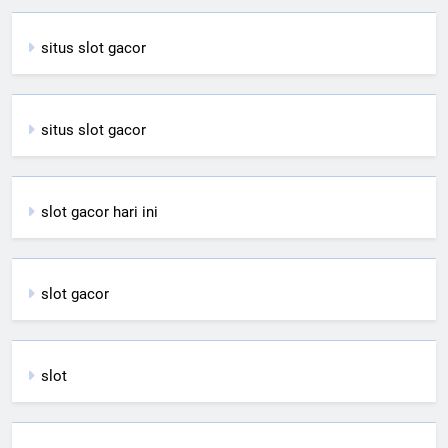
situs slot gacor
situs slot gacor
slot gacor hari ini
slot gacor
slot