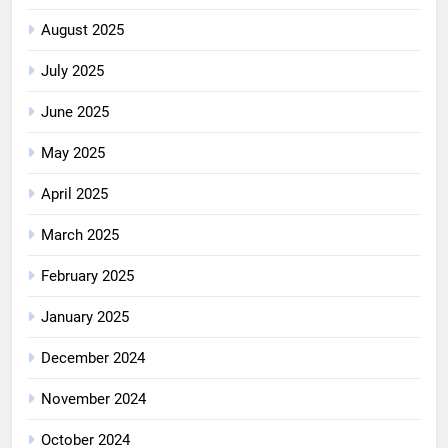
August 2025
July 2025
June 2025
May 2025
April 2025
March 2025
February 2025
January 2025
December 2024
November 2024
October 2024