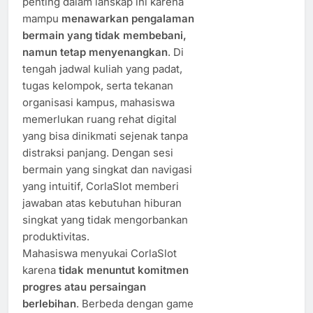
penting dalam lanskap ini karena
mampu
menawarkan pengalaman
bermain yang tidak membebani,
namun tetap menyenangkan
. Di
tengah jadwal kuliah yang padat,
tugas kelompok, serta tekanan
organisasi kampus, mahasiswa
memerlukan ruang rehat digital
yang bisa dinikmati sejenak tanpa
distraksi panjang. Dengan sesi
bermain yang singkat dan navigasi
yang intuitif, CorlaSlot memberi
jawaban atas kebutuhan hiburan
singkat yang tidak mengorbankan
produktivitas.
Mahasiswa menyukai CorlaSlot
karena
tidak menuntut komitmen
progres atau persaingan
berlebihan
. Berbeda dengan game