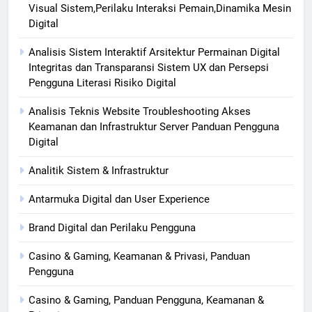
Visual Sistem,Perilaku Interaksi Pemain,Dinamika Mesin
Digital
Analisis Sistem Interaktif Arsitektur Permainan Digital
Integritas dan Transparansi Sistem UX dan Persepsi
Pengguna Literasi Risiko Digital
Analisis Teknis Website Troubleshooting Akses
Keamanan dan Infrastruktur Server Panduan Pengguna
Digital
Analitik Sistem & Infrastruktur
Antarmuka Digital dan User Experience
Brand Digital dan Perilaku Pengguna
Casino & Gaming, Keamanan & Privasi, Panduan
Pengguna
Casino & Gaming, Panduan Pengguna, Keamanan &