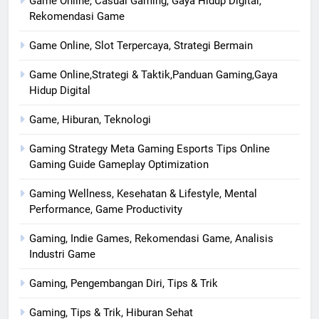
Game Online, Casual Gaming, Gaya Hidup Digital,
Rekomendasi Game
Game Online, Slot Terpercaya, Strategi Bermain
Game Online,Strategi & Taktik,Panduan Gaming,Gaya
Hidup Digital
Game, Hiburan, Teknologi
Gaming Strategy Meta Gaming Esports Tips Online
Gaming Guide Gameplay Optimization
Gaming Wellness, Kesehatan & Lifestyle, Mental
Performance, Game Productivity
Gaming, Indie Games, Rekomendasi Game, Analisis
Industri Game
Gaming, Pengembangan Diri, Tips & Trik
Gaming, Tips & Trik, Hiburan Sehat