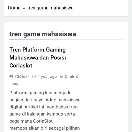
Home
tren game mahasiswa
tren game mahasiswa
Tren Platform Gaming
Mahasiswa dan Posisi
Corlaslot
736fe71
1 year ago
0
6
mins
Platform gaming kini menjadi
bagian dari gaya hidup mahasiswa
digital. Artikel ini membahas tren
game di kalangan kampus serta
bagaimana CorlaSlot
memposisikan diri sebagai pilihan