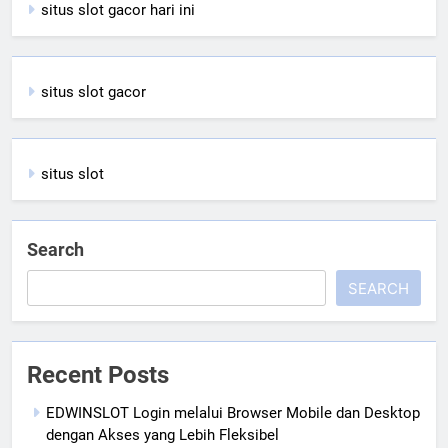
situs slot gacor hari ini
situs slot gacor
situs slot
Search
SEARCH
Recent Posts
EDWINSLOT Login melalui Browser Mobile dan Desktop
dengan Akses yang Lebih Fleksibel