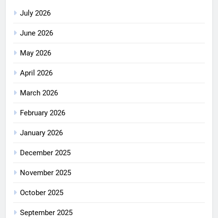
July 2026
June 2026
May 2026
April 2026
March 2026
February 2026
January 2026
December 2025
November 2025
October 2025
September 2025