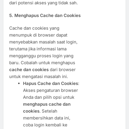
dari potensi akses yang tidak sah.
5.
Menghapus Cache dan Cookies
Cache dan cookies yang
menumpuk di browser dapat
menyebabkan masalah saat login,
terutama jika informasi lama
mengganggu proses login yang
baru. Cobalah untuk menghapus
cache dan cookies
dari browser
untuk mengatasi masalah ini.
Hapus Cache dan Cookies
:
Akses pengaturan browser
Anda dan pilih opsi untuk
menghapus cache dan
cookies
. Setelah
membersihkan data ini,
coba login kembali ke