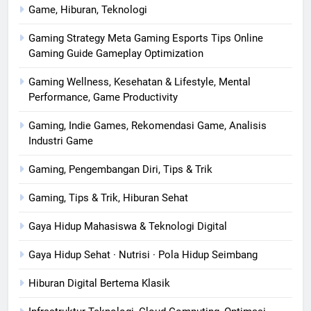
Game, Hiburan, Teknologi
Gaming Strategy Meta Gaming Esports Tips Online
Gaming Guide Gameplay Optimization
Gaming Wellness, Kesehatan & Lifestyle, Mental
Performance, Game Productivity
Gaming, Indie Games, Rekomendasi Game, Analisis
Industri Game
Gaming, Pengembangan Diri, Tips & Trik
Gaming, Tips & Trik, Hiburan Sehat
Gaya Hidup Mahasiswa & Teknologi Digital
Gaya Hidup Sehat · Nutrisi · Pola Hidup Seimbang
Hiburan Digital Bertema Klasik