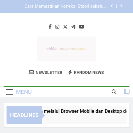
Skip
Login KAYA787 melalui Android dengan Langkah
to
yang Mudah Dipahami
content
KAYA787 Login dengan Sistem Keamanan untuk
Melindungi Informasi Pengguna
EDWINSLOT Login melalui Browser Mobile dan
Desktop dengan Akses yang Lebih Fleksibel
Cara Memastikan Koneksi Stabil sebelum
LEBAH4D Login
Login KAYA787 melalui Android dengan Langkah
yang Mudah Dipahami
Middle
Dapatkan Tips Dan Strategi Manajemen
KAYA787 Login dengan Sistem Keamanan untuk
NEWSLETTER
RANDOM NEWS
Management
Melindungi Informasi Pengguna
Dari Middle Management Tamao Untuk
Kemajuan Bisnis Anda.
Tamao
MENU
WINSLOT Login melalui Browser Mobile dan Desktop dengan A
HEADLINES
Weeks Ago