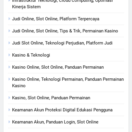
Infrastruktur Teknologi, Cloud Computing, Optimasi
Kinerja Sistem
Judi Online, Slot Online, Platform Terpercaya
Judi Online, Slot Online, Tips & Trik, Permainan Kasino
Judi Slot Online, Teknologi Perjudian, Platform Judi
Kasino & Teknologi
Kasino Online, Slot Online, Panduan Permainan
Kasino Online, Teknologi Permainan, Panduan Permainan
Kasino
Kasino, Slot Online, Panduan Permainan
Keamanan Akun Proteksi Digital Edukasi Pengguna
Keamanan Akun, Panduan Login, Slot Online