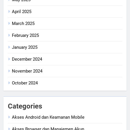
April 2025
March 2025
February 2025
January 2025
December 2024
November 2024
October 2024
Categories
Akses Android dan Keamanan Mobile
Akses Browser dan Manajemen Akun