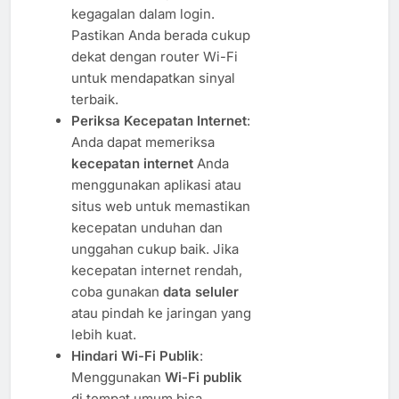
kegagalan dalam login.
Pastikan Anda berada cukup
dekat dengan router Wi-Fi
untuk mendapatkan sinyal
terbaik.
Periksa Kecepatan Internet
:
Anda dapat memeriksa
kecepatan internet
Anda
menggunakan aplikasi atau
situs web untuk memastikan
kecepatan unduhan dan
unggahan cukup baik. Jika
kecepatan internet rendah,
coba gunakan
data seluler
atau pindah ke jaringan yang
lebih kuat.
Hindari Wi-Fi Publik
:
Menggunakan
Wi-Fi publik
di tempat umum bisa