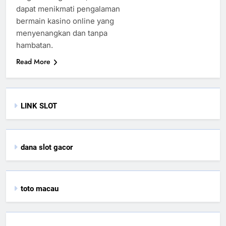
dapat menikmati pengalaman
bermain kasino online yang
menyenangkan dan tanpa
hambatan.
Read More
LINK SLOT
dana slot gacor
toto macau