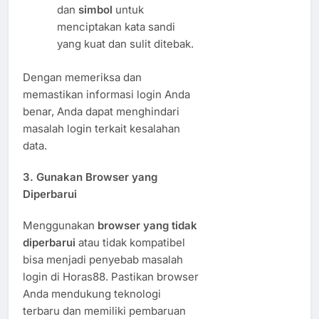
dan
simbol
untuk
menciptakan kata sandi
yang kuat dan sulit ditebak.
Dengan memeriksa dan
memastikan informasi login Anda
benar, Anda dapat menghindari
masalah login terkait kesalahan
data.
3.
Gunakan Browser yang
Diperbarui
Menggunakan
browser yang tidak
diperbarui
atau tidak kompatibel
bisa menjadi penyebab masalah
login di Horas88. Pastikan browser
Anda mendukung teknologi
terbaru dan memiliki pembaruan