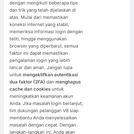
dengan mengikuti beberapa tips
dan trik yang telah dijelaskan di
atas. Mulai dari memastikan
koneksi internet yang stabil,
memeriksa informasi login dengan
teliti, hingga menggunakan
browser yang diperbarui, semua
faktor ini dapat memastikan
pengalaman login yang lebih
lancar dan aman. Jangan lupa
untuk
mengaktifkan autentikasi
dua faktor (2FA)
dan
menghapus
cache dan cookies
untuk
meningkatkan keamanan akun
Anda. Jika masalah login berlanjut,
tim dukungan pelanggan V8 siap
membantu Anda menyelesaikan
masalah dengan cepat. Dengan
langkah-langkah ini, Anda akan