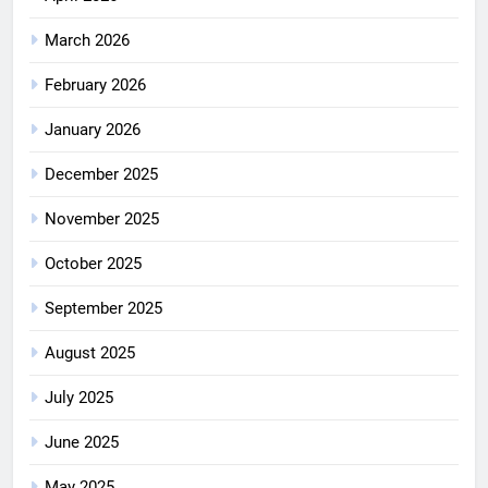
March 2026
February 2026
January 2026
December 2025
November 2025
October 2025
September 2025
August 2025
July 2025
June 2025
May 2025