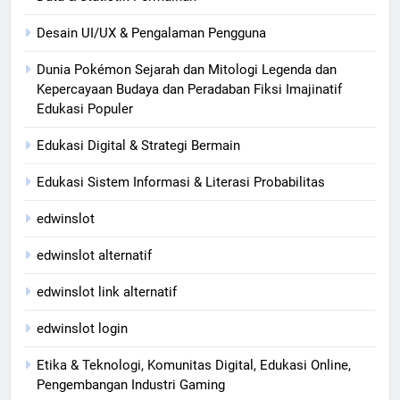
Desain UI/UX & Pengalaman Pengguna
Dunia Pokémon Sejarah dan Mitologi Legenda dan
Kepercayaan Budaya dan Peradaban Fiksi Imajinatif
Edukasi Populer
Edukasi Digital & Strategi Bermain
Edukasi Sistem Informasi & Literasi Probabilitas
edwinslot
edwinslot alternatif
edwinslot link alternatif
edwinslot login
Etika & Teknologi, Komunitas Digital, Edukasi Online,
Pengembangan Industri Gaming