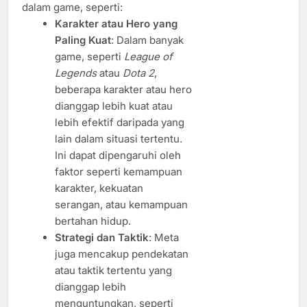
dalam game, seperti:
Karakter atau Hero yang
Paling Kuat
: Dalam banyak
game, seperti
League of
Legends
atau
Dota 2
,
beberapa karakter atau hero
dianggap lebih kuat atau
lebih efektif daripada yang
lain dalam situasi tertentu.
Ini dapat dipengaruhi oleh
faktor seperti kemampuan
karakter, kekuatan
serangan, atau kemampuan
bertahan hidup.
Strategi dan Taktik
: Meta
juga mencakup pendekatan
atau taktik tertentu yang
dianggap lebih
menguntungkan, seperti