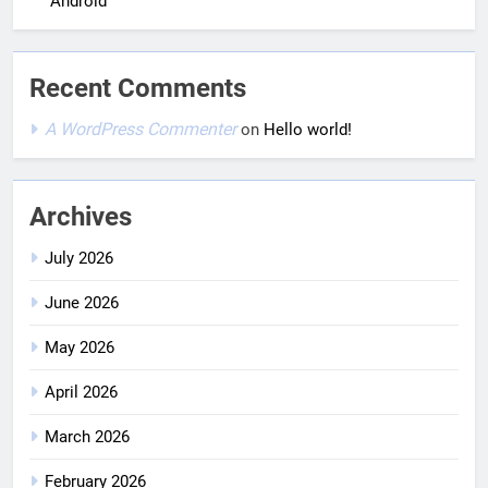
Android
Recent Comments
A WordPress Commenter
on
Hello world!
Archives
July 2026
June 2026
May 2026
April 2026
March 2026
February 2026