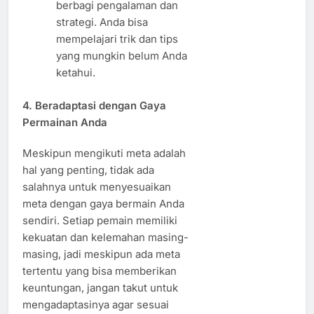
berbagi pengalaman dan
strategi. Anda bisa
mempelajari trik dan tips
yang mungkin belum Anda
ketahui.
4.
Beradaptasi dengan Gaya
Permainan Anda
Meskipun mengikuti meta adalah
hal yang penting, tidak ada
salahnya untuk menyesuaikan
meta dengan gaya bermain Anda
sendiri. Setiap pemain memiliki
kekuatan dan kelemahan masing-
masing, jadi meskipun ada meta
tertentu yang bisa memberikan
keuntungan, jangan takut untuk
mengadaptasinya agar sesuai