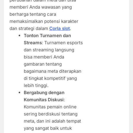
memberi Anda wawasan yang
berharga tentang cara
memaksimalkan potensi karakter
dan strategi dalam
Corla slot
.
Tonton Turnamen dan
Streams
: Turnamen esports
dan streaming langsung
bisa memberi Anda
gambaran tentang
bagaimana meta diterapkan
di tingkat kompetitif yang
lebih tinggi.
Bergabung dengan
Komunitas Diskusi
:
Komunitas pemain online
sering berdiskusi tentang
meta, dan ini adalah tempat
yang sangat baik untuk