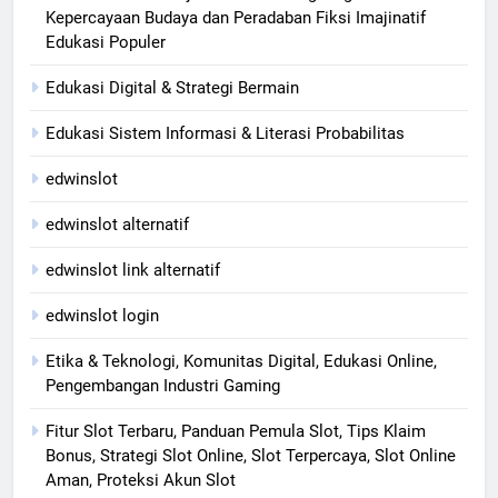
Kepercayaan Budaya dan Peradaban Fiksi Imajinatif
Edukasi Populer
Edukasi Digital & Strategi Bermain
Edukasi Sistem Informasi & Literasi Probabilitas
edwinslot
edwinslot alternatif
edwinslot link alternatif
edwinslot login
Etika & Teknologi, Komunitas Digital, Edukasi Online,
Pengembangan Industri Gaming
Fitur Slot Terbaru, Panduan Pemula Slot, Tips Klaim
Bonus, Strategi Slot Online, Slot Terpercaya, Slot Online
Aman, Proteksi Akun Slot