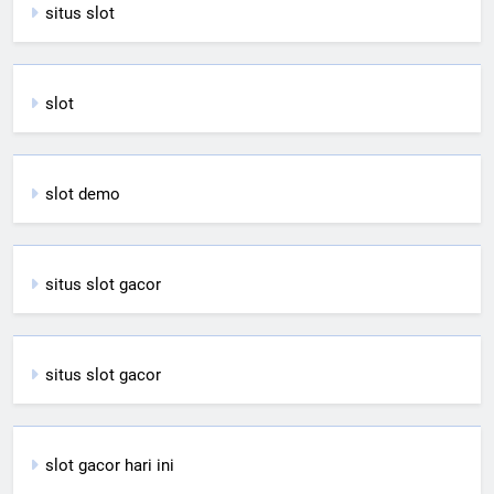
situs slot
slot
slot demo
situs slot gacor
situs slot gacor
slot gacor hari ini