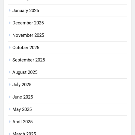
January 2026
December 2025
November 2025
October 2025
September 2025
August 2025
July 2025
June 2025
May 2025
April 2025
March 2025