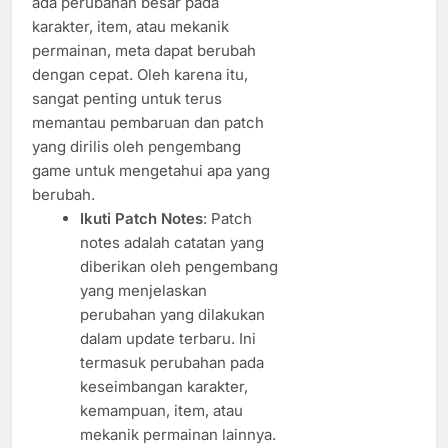
ada perubahan besar pada
karakter, item, atau mekanik
permainan, meta dapat berubah
dengan cepat. Oleh karena itu,
sangat penting untuk terus
memantau pembaruan dan patch
yang dirilis oleh pengembang
game untuk mengetahui apa yang
berubah.
Ikuti Patch Notes
: Patch
notes adalah catatan yang
diberikan oleh pengembang
yang menjelaskan
perubahan yang dilakukan
dalam update terbaru. Ini
termasuk perubahan pada
keseimbangan karakter,
kemampuan, item, atau
mekanik permainan lainnya.