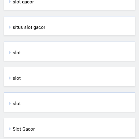
slot gacor
situs slot gacor
slot
slot
slot
Slot Gacor