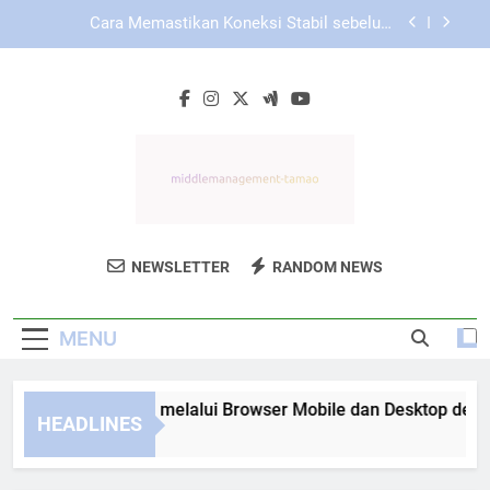
Skip
Login KAYA787 melalui Android dengan Langkah
to
yang Mudah Dipahami
content
KAYA787 Login dengan Sistem Keamanan untuk
Melindungi Informasi Pengguna
EDWINSLOT Login melalui Browser Mobile dan
Desktop dengan Akses yang Lebih Fleksibel
Cara Memastikan Koneksi Stabil sebelum
LEBAH4D Login
Login KAYA787 melalui Android dengan Langkah
yang Mudah Dipahami
Middle
Dapatkan Tips Dan Strategi Manajemen
KAYA787 Login dengan Sistem Keamanan untuk
NEWSLETTER
RANDOM NEWS
Management
Melindungi Informasi Pengguna
Dari Middle Management Tamao Untuk
Kemajuan Bisnis Anda.
Tamao
MENU
WINSLOT Login melalui Browser Mobile dan Desktop dengan A
HEADLINES
Weeks Ago