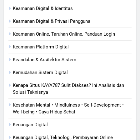
Keamanan Digital & Identitas
Keamanan Digital & Privasi Pengguna
Keamanan Online, Taruhan Online, Panduan Login
Keamanan Platform Digital
Keandalan & Arsitektur Sistem
Kemudahan Sistem Digital
Kenapa Situs KAYA787 Sulit Diakses? Ini Analisis dan
Solusi Teknisnya
Kesehatan Mental • Mindfulness • Self-Development •
Well-being • Gaya Hidup Sehat
Keuangan Digital
Keuangan Digital, Teknologi, Pembayaran Online