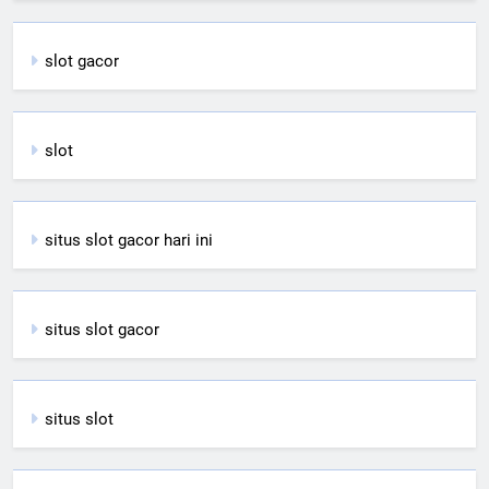
slot gacor
slot
situs slot gacor hari ini
situs slot gacor
situs slot