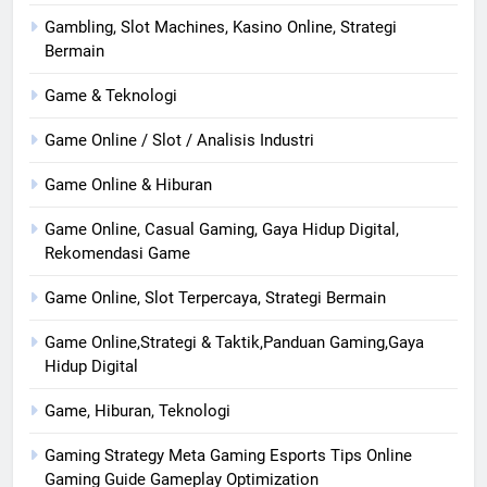
Gambling, Slot Machines, Kasino Online, Strategi
Bermain
Game & Teknologi
Game Online / Slot / Analisis Industri
Game Online & Hiburan
Game Online, Casual Gaming, Gaya Hidup Digital,
Rekomendasi Game
Game Online, Slot Terpercaya, Strategi Bermain
Game Online,Strategi & Taktik,Panduan Gaming,Gaya
Hidup Digital
Game, Hiburan, Teknologi
Gaming Strategy Meta Gaming Esports Tips Online
Gaming Guide Gameplay Optimization