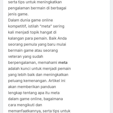
serta tips untuk meningkatkan
pengalaman bermain di berbagai
jenis game.
Dalam dunia game online
kompetitif, istilah “meta” sering
kali menjadi topik hangat di
kalangan para pemain. Baik Anda
seorang pemula yang baru mulai
bermain game atau seorang
veteran yang sudah
berpengalaman, memahami
meta
adalah kunci untuk menjadi pemain
yang lebih baik dan meningkatkan
peluang kemenangan. Artikel ini
akan memberikan panduan
lengkap tentang apa itu meta
dalam game online, bagaimana
cara mengikuti dan
memanfaatkannya, serta tips untuk