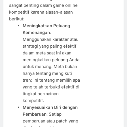
sangat penting dalam game online
kompetitif karena alasan-alasan
berikut:
Meningkatkan Peluang
Kemenangan
:
Menggunakan karakter atau
strategi yang paling efektif
dalam meta saat ini akan
meningkatkan peluang Anda
untuk menang. Meta bukan
hanya tentang mengikuti
tren; ini tentang memilih apa
yang telah terbukti efektif di
tingkat permainan
kompetitif.
Menyesuaikan Diri dengan
Pembaruan
: Setiap
pembaruan atau patch yang