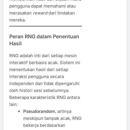
pengguna dapat memahami atau
merasakan
reward
dari tindakan
mereka.
Peran RNG dalam Penentuan
Hasil
RNG adalah inti dari setiap mesin
interaktif berbasis acak. Sistem ini
menentukan hasil dari setiap
interaksi pengguna secara
independen dan tidak dipengaruhi
oleh histori sesi sebelumnya.
Beberapa karakteristik RNG antara
lain:
Pseudorandom
, artinya
meskipun tampak acak, RNG
bekerja berdasarkan