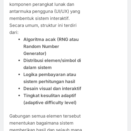
komponen perangkat lunak dan
antarmuka pengguna (UI/UX) yang
membentuk sistem interaktif.
Secara umum, struktur ini terdiri
dari:
Algoritma acak (RNG atau
Random Number
Generator)
Distribusi elemen/simbol di
dalam sistem
Logika pembayaran atau
sistem perhitungan hasil
Desain visual dan interaktif
Tingkat kesulitan adaptif
(adaptive difficulty level)
Gabungan semua elemen tersebut
menentukan bagaimana sistem
memberikan hasil dan sejauh mana