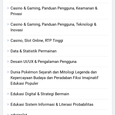
Casino & Gaming, Panduan Pengguna, Keamanan &
Privasi
Casino & Gaming, Panduan Pengguna, Teknologi &
Inovasi
Casino, Slot Online, RTP Tinggi
Data & Statistik Permainan
Desain UI/UX & Pengalaman Pengguna
Dunia Pokémon Sejarah dan Mitologi Legenda dan
Kepercayaan Budaya dan Peradaban Fiksi Imajinatif
Edukasi Populer
Edukasi Digital & Strategi Bermain
Edukasi Sistem Informasi & Literasi Probabilitas