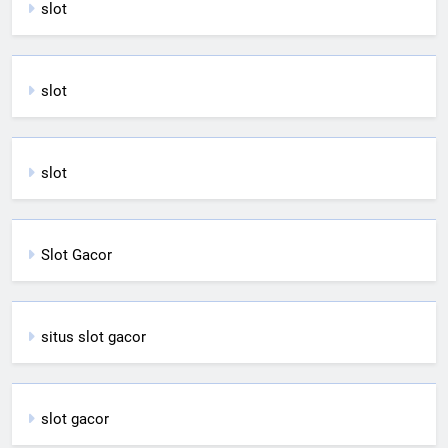
slot
slot
slot
Slot Gacor
situs slot gacor
slot gacor