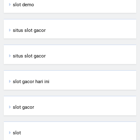
slot demo
situs slot gacor
situs slot gacor
slot gacor hari ini
slot gacor
slot