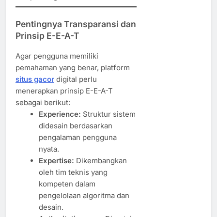
Pentingnya Transparansi dan
Prinsip E-E-A-T
Agar pengguna memiliki
pemahaman yang benar, platform
situs gacor
digital perlu
menerapkan prinsip E-E-A-T
sebagai berikut:
Experience:
Struktur sistem
didesain berdasarkan
pengalaman pengguna
nyata.
Expertise:
Dikembangkan
oleh tim teknis yang
kompeten dalam
pengelolaan algoritma dan
desain.