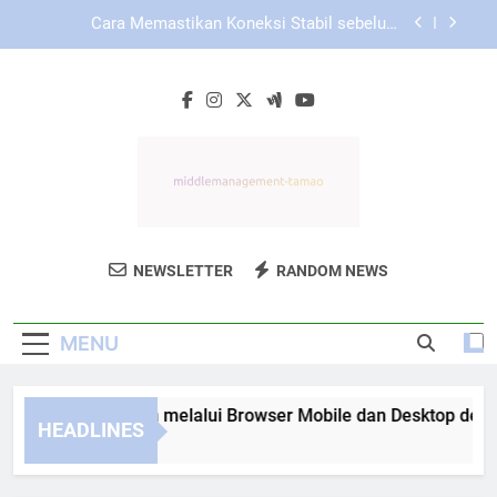
Skip
Login KAYA787 melalui Android dengan Langkah
to
yang Mudah Dipahami
content
KAYA787 Login dengan Sistem Keamanan untuk
Melindungi Informasi Pengguna
EDWINSLOT Login melalui Browser Mobile dan
Desktop dengan Akses yang Lebih Fleksibel
Cara Memastikan Koneksi Stabil sebelum
LEBAH4D Login
Login KAYA787 melalui Android dengan Langkah
yang Mudah Dipahami
Middle
Dapatkan Tips Dan Strategi Manajemen
KAYA787 Login dengan Sistem Keamanan untuk
NEWSLETTER
RANDOM NEWS
Management
Melindungi Informasi Pengguna
Dari Middle Management Tamao Untuk
Kemajuan Bisnis Anda.
Tamao
MENU
WINSLOT Login melalui Browser Mobile dan Desktop dengan A
HEADLINES
Weeks Ago