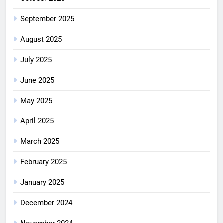
September 2025
August 2025
July 2025
June 2025
May 2025
April 2025
March 2025
February 2025
January 2025
December 2024