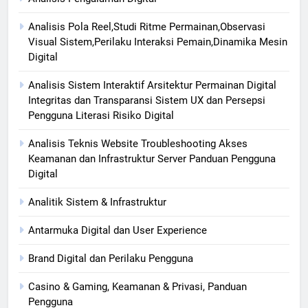
Analisis Pola Reel,Studi Ritme Permainan,Observasi
Visual Sistem,Perilaku Interaksi Pemain,Dinamika Mesin
Digital
Analisis Sistem Interaktif Arsitektur Permainan Digital
Integritas dan Transparansi Sistem UX dan Persepsi
Pengguna Literasi Risiko Digital
Analisis Teknis Website Troubleshooting Akses
Keamanan dan Infrastruktur Server Panduan Pengguna
Digital
Analitik Sistem & Infrastruktur
Antarmuka Digital dan User Experience
Brand Digital dan Perilaku Pengguna
Casino & Gaming, Keamanan & Privasi, Panduan
Pengguna