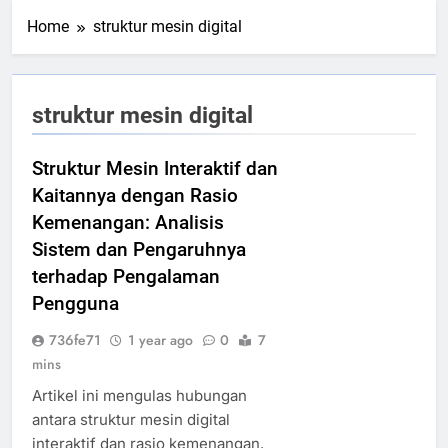
Home
struktur mesin digital
struktur mesin digital
Struktur Mesin Interaktif dan
Kaitannya dengan Rasio
Kemenangan: Analisis
Sistem dan Pengaruhnya
terhadap Pengalaman
Pengguna
736fe71
1 year ago
0
7
mins
Artikel ini mengulas hubungan
antara struktur mesin digital
interaktif dan rasio kemenangan.