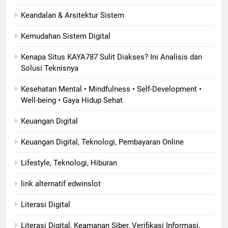
Keandalan & Arsitektur Sistem
Kemudahan Sistem Digital
Kenapa Situs KAYA787 Sulit Diakses? Ini Analisis dan
Solusi Teknisnya
Kesehatan Mental • Mindfulness • Self-Development •
Well-being • Gaya Hidup Sehat
Keuangan Digital
Keuangan Digital, Teknologi, Pembayaran Online
Lifestyle, Teknologi, Hiburan
link alternatif edwinslot
Literasi Digital
Literasi Digital, Keamanan Siber, Verifikasi Informasi,