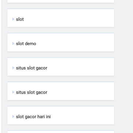
slot
slot demo
situs slot gacor
situs slot gacor
slot gacor hari ini