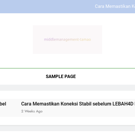
Cara Memastikan K
Login KAYA787 melalui Android
KAYA787 Login dengan Sistem Keamanan 
EDWINSLOT Login melalui Browser Mobile dan Deskt
dle Management Tam
Cara Memastikan K
Tips Dan Strategi Manajemen Dari Middle Management Tamao 
Login KAYA787 melalui Android
SAMPLE PAGE
KAYA787 Login dengan Sistem Keamanan 
ra Memastikan Koneksi Stabil sebelum LEBAH4D Login
Weeks Ago