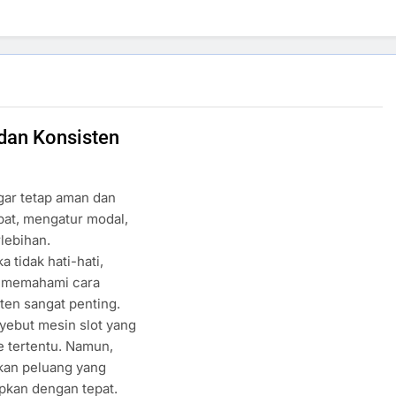
 dan Konsisten
agar tetap aman dan
pat, mengatur modal,
lebihan.
 tidak hati-hati,
u, memahami cara
ten sangat penting.
nyebut mesin slot yang
e tertentu. Namun,
kan peluang yang
apkan dengan tepat.