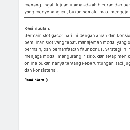
menang. Ingat, tujuan utama adalah hiburan dan p
yang menyenangkan, bukan semata-mata mengejar 
Kesimpulan:
Bermain slot gacor hari ini dengan aman dan kons
pemilihan slot yang tepat, manajemen modal yang di
bermain, dan pemanfaatan fitur bonus. Strategi in
menjaga modal, mengurangi risiko, dan tetap menik
online bukan hanya tentang keberuntungan, tapi jug
dan konsistensi.
Read More