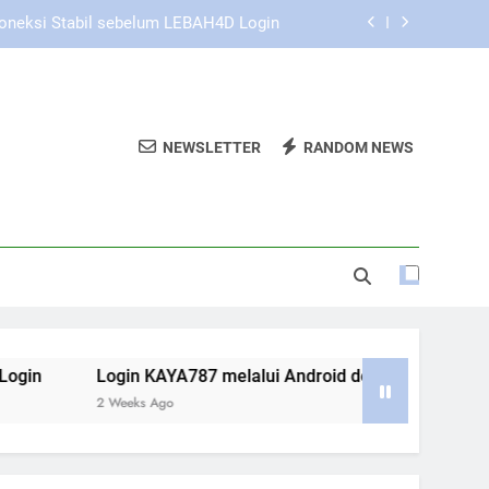
oneksi Stabil sebelum LEBAH4D Login
 dengan Langkah yang Mudah Dipahami
untuk Melindungi Informasi Pengguna
NEWSLETTER
RANDOM NEWS
op dengan Akses yang Lebih Fleksibel
ao
oneksi Stabil sebelum LEBAH4D Login
Untuk Kemajuan Bisnis Anda.
 dengan Langkah yang Mudah Dipahami
untuk Melindungi Informasi Pengguna
Login KAYA787 melalui Android dengan Langkah yang Mudah
2 Weeks Ago