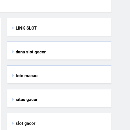
LINK SLOT
dana slot gacor
toto macau
situs gacor
slot gacor