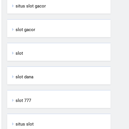
situs slot gacor
slot gacor
slot
slot dana
slot 777
situs slot