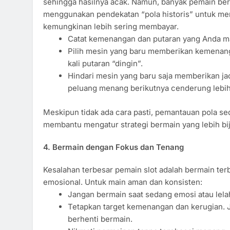
sehingga hasilnya acak. Namun, banyak pemain b
menggunakan pendekatan “pola historis” untuk men
kemungkinan lebih sering membayar.
Catat kemenangan dan putaran yang Anda m
Pilih mesin yang baru memberikan kemenan
kali putaran “dingin”.
Hindari mesin yang baru saja memberikan ja
peluang menang berikutnya cenderung lebih 
Meskipun tidak ada cara pasti, pemantauan pola se
membantu mengatur strategi bermain yang lebih bij
4. Bermain dengan Fokus dan Tenang
Kesalahan terbesar pemain slot adalah bermain terb
emosional. Untuk main aman dan konsisten:
Jangan bermain saat sedang emosi atau lela
Tetapkan target kemenangan dan kerugian. Ji
berhenti bermain.