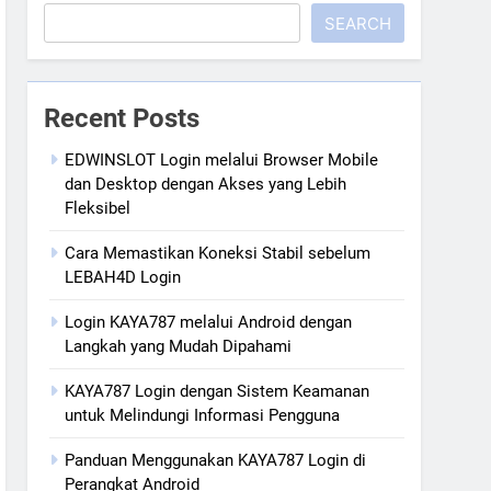
SEARCH
Recent Posts
EDWINSLOT Login melalui Browser Mobile
dan Desktop dengan Akses yang Lebih
Fleksibel
Cara Memastikan Koneksi Stabil sebelum
LEBAH4D Login
Login KAYA787 melalui Android dengan
Langkah yang Mudah Dipahami
KAYA787 Login dengan Sistem Keamanan
untuk Melindungi Informasi Pengguna
Panduan Menggunakan KAYA787 Login di
Perangkat Android