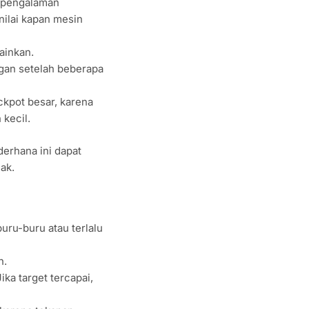
erpengalaman
ilai kapan mesin
ainkan.
gan setelah beberapa
ckpot besar, karena
kecil.
derhana ini dapat
ak.
uru-buru atau terlalu
h.
ka target tercapai,